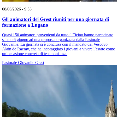
08/06/2026 - 9:53
Gli animatori dei Grest riuniti per una giornata di
formazione a Lugano
Quasi 150 animatori provenienti da tutto il Ticino hanno partecipato
sabato 6 giugno ad una proposta organizzata dalla Pastorale
Giovanile. La giornata si è conclusa con il mandato del Vescovo
Alain de Raemy, che ha incoraggiato i giovani a vivere l’estate come
un’occasione concreta di testimonianza.
Pastorale Giovanile
Grest