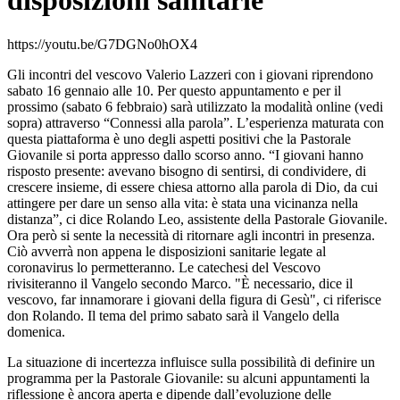
disposizioni sanitarie
https://youtu.be/G7DGNo0hOX4
Gli incontri del vescovo Valerio Lazzeri con i giovani riprendono
sabato 16 gennaio alle 10. Per questo appuntamento e per il
prossimo (sabato 6 febbraio) sarà utilizzato la modalità online (vedi
sopra) attraverso “Connessi alla parola”. L’esperienza maturata con
questa piattaforma è uno degli aspetti positivi che la Pastorale
Giovanile si porta appresso dallo scorso anno. “I giovani hanno
risposto presente: avevano bisogno di sentirsi, di condividere, di
crescere insieme, di essere chiesa attorno alla parola di Dio, da cui
attingere per dare un senso alla vita: è stata una vicinanza nella
distanza”, ci dice Rolando Leo, assistente della Pastorale Giovanile.
Ora però si sente la necessità di ritornare agli incontri in presenza.
Ciò avverrà non appena le disposizioni sanitarie legate al
coronavirus lo permetteranno. Le catechesi del Vescovo
rivisiteranno il Vangelo secondo Marco. "È necessario, dice il
vescovo, far innamorare i giovani della figura di Gesù", ci riferisce
don Rolando. Il tema del primo sabato sarà il Vangelo della
domenica.
La situazione di incertezza influisce sulla possibilità di definire un
programma per la Pastorale Giovanile: su alcuni appuntamenti la
riflessione è ancora aperta e dipende dall’evoluzione delle