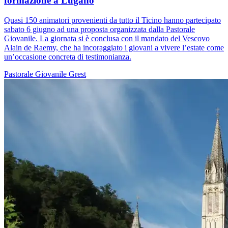
formazione a Lugano
Quasi 150 animatori provenienti da tutto il Ticino hanno partecipato
sabato 6 giugno ad una proposta organizzata dalla Pastorale
Giovanile. La giornata si è conclusa con il mandato del Vescovo
Alain de Raemy, che ha incoraggiato i giovani a vivere l’estate come
un’occasione concreta di testimonianza.
Pastorale Giovanile
Grest