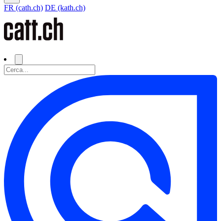
FR (cath.ch)
DE (kath.ch)