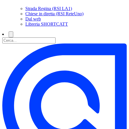
Strada Regina (RSI LA1)
Chiese in diretta (RSI ReteUno)
Dal web
Libreria SHORTCATT