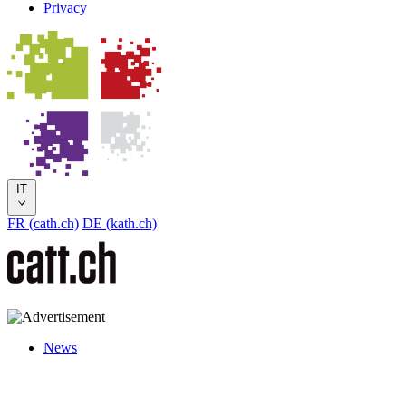
Privacy
IT
FR (cath.ch)
DE (kath.ch)
News