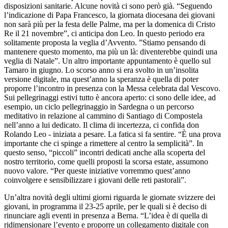
disposizioni sanitarie. Alcune novità ci sono però già. “Seguendo
l’indicazione di Papa Francesco, la giornata diocesana dei giovani
non sarà più per la festa delle Palme, ma per la domenica di Cristo
Re il 21 novembre”, ci anticipa don Leo. In questo periodo era
solitamente proposta la veglia d’Avvento. ”Stiamo pensando di
mantenere questo momento, ma più un là: diventerebbe quindi una
veglia di Natale”. Un altro importante appuntamento è quello sul
Tamaro in giugno. Lo scorso anno si era svolto in un’insolita
versione digitale, ma quest’anno la speranza è quella di poter
proporre l’incontro in presenza con la Messa celebrata dal Vescovo.
Sui pellegrinaggi estivi tutto è ancora aperto: ci sono delle idee, ad
esempio, un ciclo pellegrinaggio in Sardegna o un percorso
meditativo in relazione al cammino di Santiago di Compostela
nell’anno a lui dedicato. Il clima di incertezza, ci confida don
Rolando Leo - iniziata a pesare. La fatica si fa sentire. “È una prova
importante che ci spinge a rimettere al centro la semplicità”. In
questo senso, “piccoli” incontri dedicati anche alla scoperta del
nostro territorio, come quelli proposti la scorsa estate, assumono
nuovo valore. “Per queste iniziative vorremmo quest’anno
coinvolgere e sensibilizzare i giovani delle reti pastorali”.
Un’altra novità degli ultimi giorni riguarda le giornate svizzere dei
giovani, in programma il 23-25 aprile, per le quali si è deciso di
rinunciare agli eventi in presenza a Berna. “L’idea è di quella di
ridimensionare l’evento e proporre un collegamento digitale con