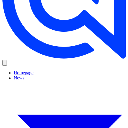
Homepage
News