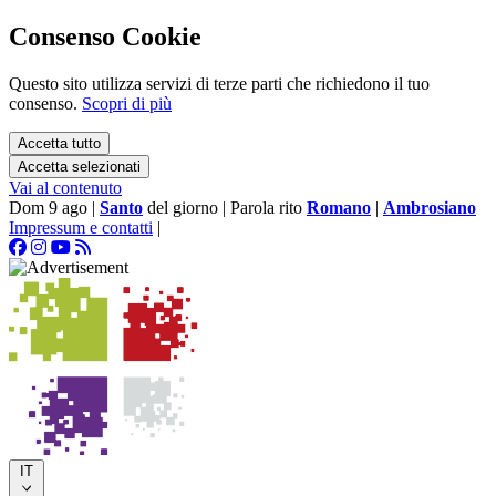
Consenso Cookie
Questo sito utilizza servizi di terze parti che richiedono il tuo
consenso.
Scopri di più
Accetta tutto
Accetta selezionati
Vai al contenuto
Dom 9 ago
|
Santo
del giorno
|
Parola rito
Romano
|
Ambrosiano
Impressum e contatti
|
IT