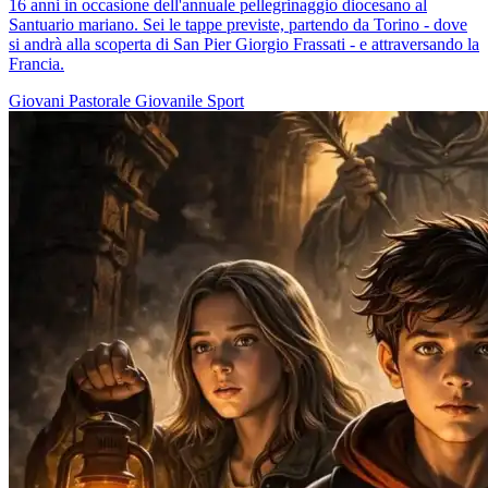
16 anni in occasione dell'annuale pellegrinaggio diocesano al
Santuario mariano. Sei le tappe previste, partendo da Torino - dove
si andrà alla scoperta di San Pier Giorgio Frassati - e attraversando la
Francia.
Giovani
Pastorale Giovanile
Sport