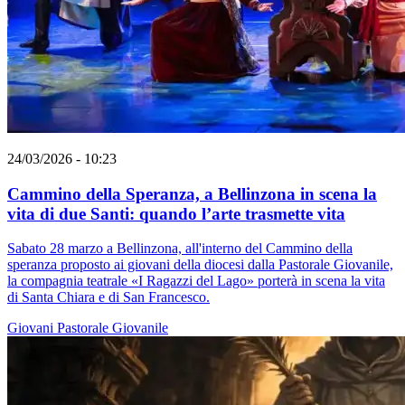
24/03/2026 - 10:23
Cammino della Speranza, a Bellinzona in scena la
vita di due Santi: quando l’arte trasmette vita
Sabato 28 marzo a Bellinzona, all'interno del Cammino della
speranza proposto ai giovani della diocesi dalla Pastorale Giovanile,
la compagnia teatrale «I Ragazzi del Lago» porterà in scena la vita
di Santa Chiara e di San Francesco.
Giovani
Pastorale Giovanile