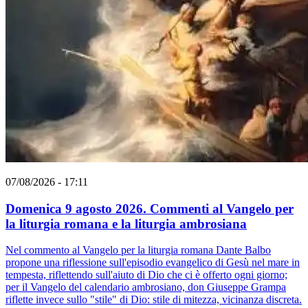
07/08/2026 - 17:11
Domenica 9 agosto 2026. Commenti al Vangelo per
la liturgia romana e la liturgia ambrosiana
Nel commento al Vangelo per la liturgia romana Dante Balbo
propone una riflessione sull'episodio evangelico di Gesù nel mare in
tempesta, riflettendo sull'aiuto di Dio che ci è offerto ogni giorno;
per il Vangelo del calendario ambrosiano, don Giuseppe Grampa
riflette invece sullo "stile" di Dio: stile di mitezza, vicinanza discreta.