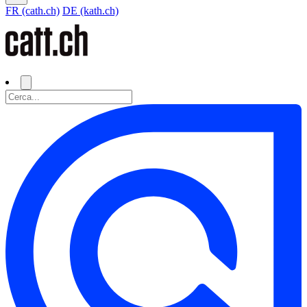
FR (cath.ch)
DE (kath.ch)