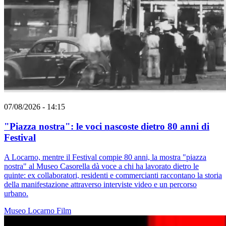
07/08/2026 - 14:15
"Piazza nostra": le voci nascoste dietro 80 anni di
Festival
A Locarno, mentre il Festival compie 80 anni, la mostra "piazza
nostra" al Museo Casorella dà voce a chi ha lavorato dietro le
quinte: ex collaboratori, residenti e commercianti raccontano la storia
della manifestazione attraverso interviste video e un percorso
urbano.
Museo
Locarno
Film