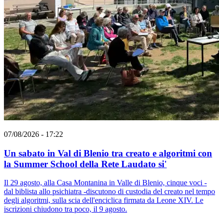
07/08/2026 - 17:22
Un sabato in Val di Blenio tra creato e algoritmi con
la Summer School della Rete Laudato si'
Il 29 agosto, alla Casa Montanina in Valle di Blenio, cinque voci -
dal biblista allo psichiatra -discutono di custodia del creato nel tempo
degli algoritmi, sulla scia dell'enciclica firmata da Leone XIV. Le
iscrizioni chiudono tra poco, il 9 agosto.