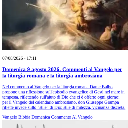
07/08/2026 - 17:11
Domenica 9 agosto 2026. Commenti al Vangelo per
la liturgia romana e la liturgia ambrosiana
Nel commento al Vangelo per la liturgia romana Dante Balbo
propone una riflessione sull'episodio evangelico di Gesù nel mare in
tempesta, riflettendo sull'aiuto di Dio che ci è offerto ogni giorno;
per il Vangelo del calendario ambrosiano, don Giuseppe Grampa
riflette invece sullo "stile" di Dio: stile di mitezza, vicinanza discreta.
Vangelo
Bibbia
Domenica
Commento Al Vangelo