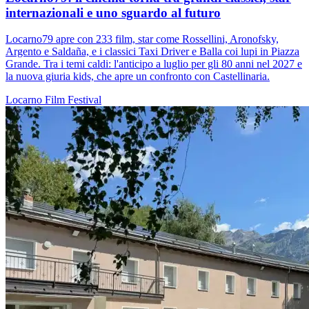
internazionali e uno sguardo al futuro
Locarno79 apre con 233 film, star come Rossellini, Aronofsky,
Argento e Saldaña, e i classici Taxi Driver e Balla coi lupi in Piazza
Grande. Tra i temi caldi: l'anticipo a luglio per gli 80 anni nel 2027 e
la nuova giuria kids, che apre un confronto con Castellinaria.
Locarno
Film
Festival