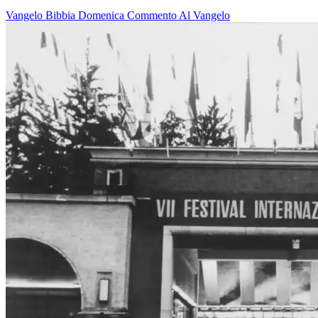
Vangelo
Bibbia
Domenica
Commento Al Vangelo