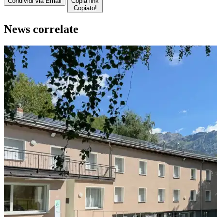
Condividi via Email
Copia link
Copiato!
News correlate