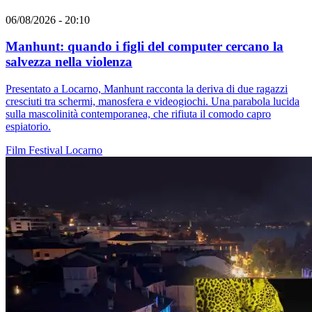
06/08/2026 - 20:10
Manhunt: quando i figli del computer cercano la
salvezza nella violenza
Presentato a Locarno, Manhunt racconta la deriva di due ragazzi
cresciuti tra schermi, manosfera e videogiochi. Una parabola lucida
sulla mascolinità contemporanea, che rifiuta il comodo capro
espiatorio.
Film
Festival
Locarno