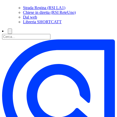
Strada Regina (RSI LA1)
Chiese in diretta (RSI ReteUno)
Dal web
Libreria SHORTCATT