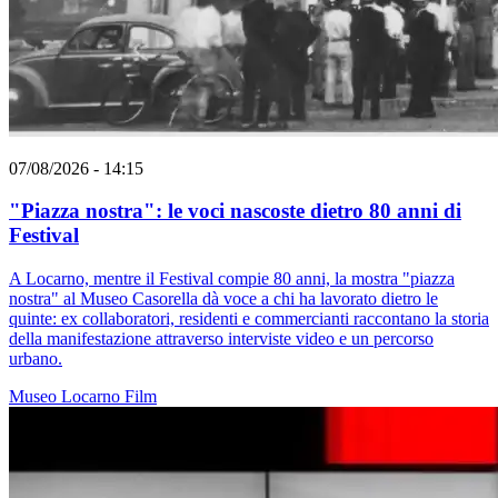
07/08/2026 - 14:15
"Piazza nostra": le voci nascoste dietro 80 anni di
Festival
A Locarno, mentre il Festival compie 80 anni, la mostra "piazza
nostra" al Museo Casorella dà voce a chi ha lavorato dietro le
quinte: ex collaboratori, residenti e commercianti raccontano la storia
della manifestazione attraverso interviste video e un percorso
urbano.
Museo
Locarno
Film