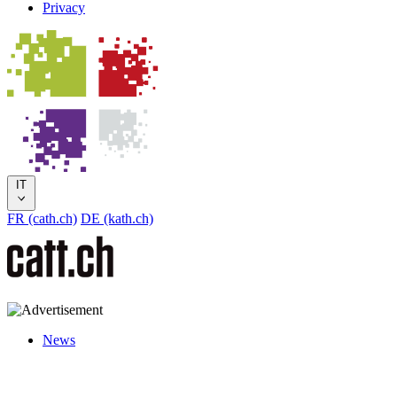
Privacy
IT
FR (cath.ch)
DE (kath.ch)
News