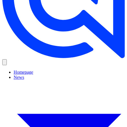
Homepage
News