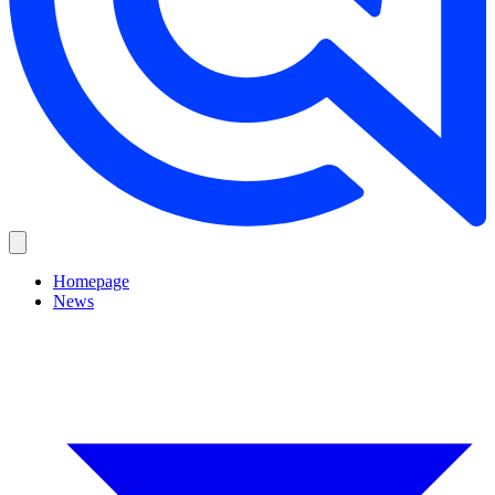
Homepage
News