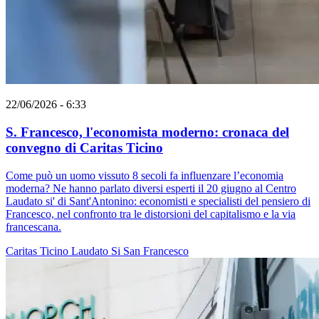
22/06/2026 - 6:33
S. Francesco, l'economista moderno: cronaca del
convegno di Caritas Ticino
Come può un uomo vissuto 8 secoli fa influenzare l’economia
moderna? Ne hanno parlato diversi esperti il 20 giugno al Centro
Laudato si' di Sant'Antonino: economisti e specialisti del pensiero di
Francesco, nel confronto tra le distorsioni del capitalismo e la via
francescana.
Caritas Ticino
Laudato Si
San Francesco