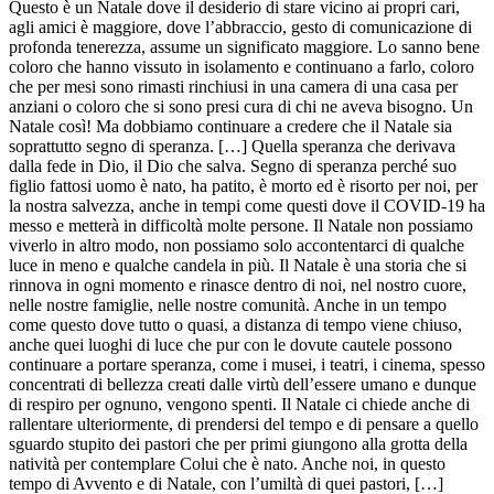
Questo è un Natale dove il desiderio di stare vicino ai propri cari,
agli amici è maggiore, dove l’abbraccio, gesto di comunicazione di
profonda tenerezza, assume un significato maggiore. Lo sanno bene
coloro che hanno vissuto in isolamento e continuano a farlo, coloro
che per mesi sono rimasti rinchiusi in una camera di una casa per
anziani o coloro che si sono presi cura di chi ne aveva bisogno. Un
Natale così! Ma dobbiamo continuare a credere che il Natale sia
soprattutto segno di speranza. […] Quella speranza che derivava
dalla fede in Dio, il Dio che salva. Segno di speranza perché suo
figlio fattosi uomo è nato, ha patito, è morto ed è risorto per noi, per
la nostra salvezza, anche in tempi come questi dove il COVID-19 ha
messo e metterà in difficoltà molte persone. Il Natale non possiamo
viverlo in altro modo, non possiamo solo accontentarci di qualche
luce in meno e qualche candela in più. Il Natale è una storia che si
rinnova in ogni momento e rinasce dentro di noi, nel nostro cuore,
nelle nostre famiglie, nelle nostre comunità. Anche in un tempo
come questo dove tutto o quasi, a distanza di tempo viene chiuso,
anche quei luoghi di luce che pur con le dovute cautele possono
continuare a portare speranza, come i musei, i teatri, i cinema, spesso
concentrati di bellezza creati dalle virtù dell’essere umano e dunque
di respiro per ognuno, vengono spenti. Il Natale ci chiede anche di
rallentare ulteriormente, di prendersi del tempo e di pensare a quello
sguardo stupito dei pastori che per primi giungono alla grotta della
natività per contemplare Colui che è nato. Anche noi, in questo
tempo di Avvento e di Natale, con l’umiltà di quei pastori, […]