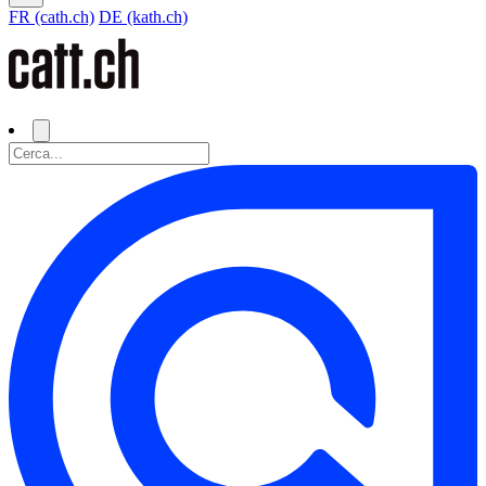
FR (cath.ch)
DE (kath.ch)