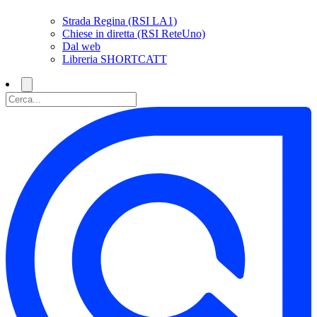
Strada Regina (RSI LA1)
Chiese in diretta (RSI ReteUno)
Dal web
Libreria SHORTCATT