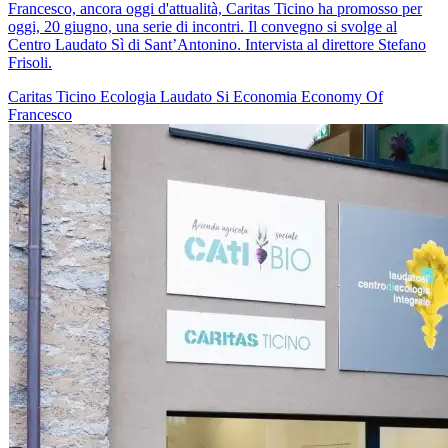
Francesco, ancora oggi d'attualità, Caritas Ticino ha promosso per
oggi, 20 giugno, una serie di incontri. Il convegno si svolge al
Centro Laudato Sì di Sant’Antonino. Intervista al direttore Stefano
Frisoli.
Caritas Ticino
Ecologia
Laudato Si
Economia
Economy Of
Francesco