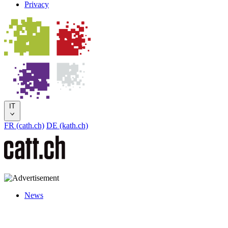
Privacy
IT
FR (cath.ch)
DE (kath.ch)
News