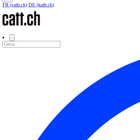
FR (cath.ch)
DE (kath.ch)