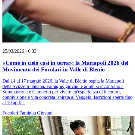
25/03/2026 - 6:33
«Come in cielo così in terra»: la Mariapoli 2026 del
Movimento dei Focolari in Valle di Blenio
Dal 14 al 17 maggio 2026, la Valle di Blenio ospita la Mariapoli
della Svizzera Italiana. Famiglie, giovani e adulti si incontrano a
Sommascona e Camperio per vivere un'esperienza di incontro,
condivisione e vita concreta ispirata al Vangelo. Iscrizioni aperte fino
al 19 aprile.
Focolari
Famiglia
Giovani