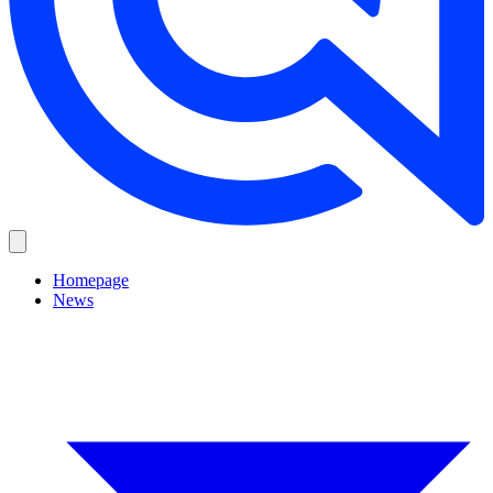
Homepage
News