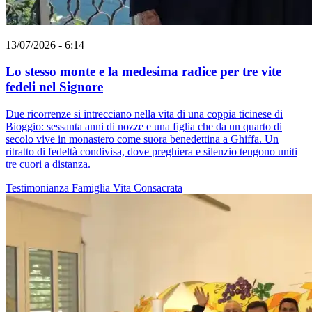
13/07/2026 - 6:14
Lo stesso monte e la medesima radice per tre vite
fedeli nel Signore
Due ricorrenze si intrecciano nella vita di una coppia ticinese di
Bioggio: sessanta anni di nozze e una figlia che da un quarto di
secolo vive in monastero come suora benedettina a Ghiffa. Un
ritratto di fedeltà condivisa, dove preghiera e silenzio tengono uniti
tre cuori a distanza.
Testimonianza
Famiglia
Vita Consacrata