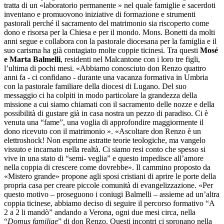
tratta di un «laboratorio permanente » nel quale famiglie e sacerdoti
inventano e promuovono iniziative di formazione e strumenti
pastorali perché il sacramento del matrimonio sia riscoperto come
dono e risorsa per la Chiesa e per il mondo. Mons. Bonetti da molti
anni segue e collabora con la pastorale diocesana per la famiglia e il
suo carisma ha già contagiato molte coppie ticinesi. Tra questi
Mosé
e Marta Balmelli
, residenti nel Malcantone con i loro tre figli,
l’ultima di pochi mesi. «Abbiamo conosciuto don Renzo quattro
anni fa - ci confidano - durante una vacanza formativa in Umbria
con la pastorale familiare della diocesi di Lugano. Del suo
messaggio ci ha colpiti in modo particolare la grandezza della
missione a cui siamo chiamati con il sacramento delle nozze e della
possibilità di gustare già in casa nostra un pezzo di paradiso. Ci è
venuta una “fame”, una voglia di approfondire maggiormente il
dono ricevuto con il matrimonio ». «Ascoltare don Renzo è un
elettroshock! Non esprime astratte teorie teologiche, ma vangelo
vissuto e incarnato nella realtà. Ci siamo resi conto che spesso si
vive in una stato di “semi- veglia” e questo impedisce all’amore
nella coppia di crescere come dovrebbe». Il cammino proposto da
«Mistero grande» propone agli sposi cristiani di aprire le porte della
propria casa per creare piccole comunità di evangelizzazione. «Per
questo motivo – proseguono i coniugi Balmelli – assieme ad un’altra
coppia ticinese, abbiamo deciso di seguire il percorso formativo “A
2 a 2 li mandò” andando a Verona, ogni due mesi circa, nella
“
Domus familiae
” di don Renzo. Questi incontri ci spronano nella