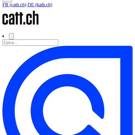
FR (cath.ch)
DE (kath.ch)