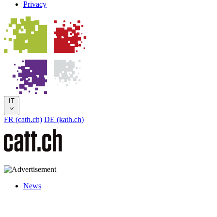
Privacy
IT
FR (cath.ch)
DE (kath.ch)
News