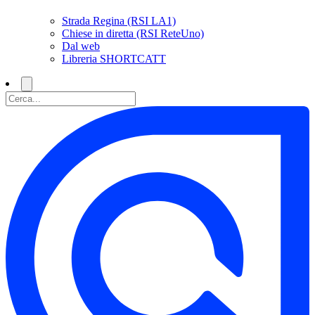
Strada Regina (RSI LA1)
Chiese in diretta (RSI ReteUno)
Dal web
Libreria SHORTCATT