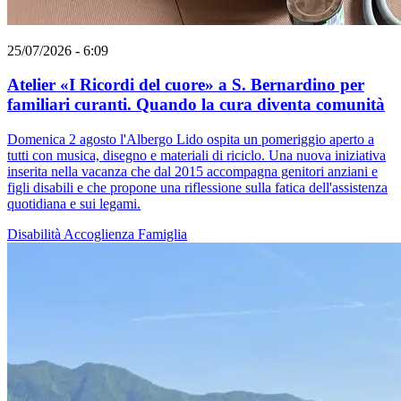
25/07/2026 - 6:09
Atelier «I Ricordi del cuore» a S. Bernardino per
familiari curanti. Quando la cura diventa comunità
Domenica 2 agosto l'Albergo Lido ospita un pomeriggio aperto a
tutti con musica, disegno e materiali di riciclo. Una nuova iniziativa
inserita nella vacanza che dal 2015 accompagna genitori anziani e
figli disabili e che propone una riflessione sulla fatica dell'assistenza
quotidiana e sui legami.
Disabilità
Accoglienza
Famiglia