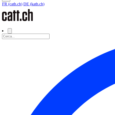
FR (cath.ch)
DE (kath.ch)