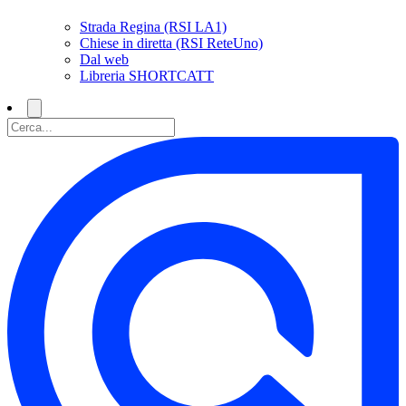
Strada Regina (RSI LA1)
Chiese in diretta (RSI ReteUno)
Dal web
Libreria SHORTCATT