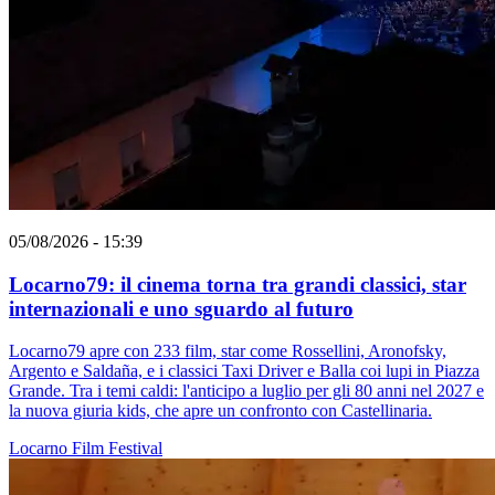
05/08/2026 - 15:39
Locarno79: il cinema torna tra grandi classici, star
internazionali e uno sguardo al futuro
Locarno79 apre con 233 film, star come Rossellini, Aronofsky,
Argento e Saldaña, e i classici Taxi Driver e Balla coi lupi in Piazza
Grande. Tra i temi caldi: l'anticipo a luglio per gli 80 anni nel 2027 e
la nuova giuria kids, che apre un confronto con Castellinaria.
Locarno
Film
Festival