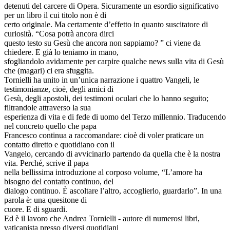
detenuti del carcere di Opera. Sicuramente un esordio significativo
per un libro il cui titolo non è di
certo originale. Ma certamente d’effetto in quanto suscitatore di
curiosità. “Cosa potrà ancora dirci
questo testo su Gesù che ancora non sappiamo? ” ci viene da
chiedere. E già lo teniamo in mano,
sfogliandolo avidamente per carpire qualche news sulla vita di Gesù
che (magari) ci era sfuggita.
Tornielli ha unito in un’unica narrazione i quattro Vangeli, le
testimonianze, cioè, degli amici di
Gesù, degli apostoli, dei testimoni oculari che lo hanno seguito;
filtrandole attraverso la sua
esperienza di vita e di fede di uomo del Terzo millennio. Traducendo
nel concreto quello che papa
Francesco continua a raccomandare: cioè di voler praticare un
contatto diretto e quotidiano con il
Vangelo, cercando di avvicinarlo partendo da quella che è la nostra
vita. Perché, scrive il papa
nella bellissima introduzione al corposo volume, “L’amore ha
bisogno del contatto continuo, del
dialogo continuo. È ascoltare l’altro, accoglierlo, guardarlo”. In una
parola è: una quesitone di
cuore. E di sguardi.
Ed è il lavoro che Andrea Tornielli - autore di numerosi libri,
vaticanista presso diversi quotidiani