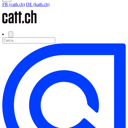
FR (cath.ch)
DE (kath.ch)