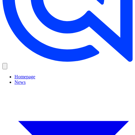
Homepage
News