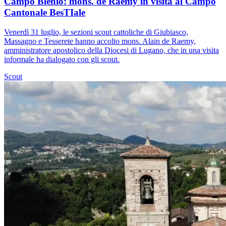
Campo Blenio: mons. de Raemy in visita al Campo
Cantonale BesTIale
Venerdì 31 luglio, le sezioni scout cattoliche di Giubiasco,
Massagno e Tesserete hanno accolto mons. Alain de Raemy,
amministratore apostolico della Diocesi di Lugano, che in una visita
informale ha dialogato con gli scout.
Scout