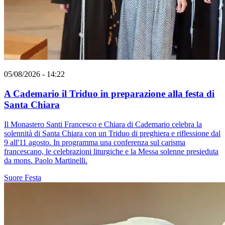
05/08/2026 - 14:22
A Cademario il Triduo in preparazione alla festa di
Santa Chiara
Il Monastero Santi Francesco e Chiara di Cademario celebra la
solennità di Santa Chiara con un Triduo di preghiera e riflessione dal
9 all'11 agosto. In programma una conferenza sul carisma
francescano, le celebrazioni liturgiche e la Messa solenne presieduta
da mons. Paolo Martinelli.
Suore
Festa