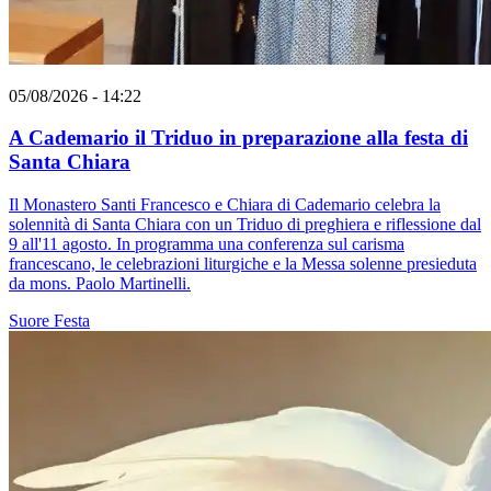
05/08/2026 - 14:22
A Cademario il Triduo in preparazione alla festa di
Santa Chiara
Il Monastero Santi Francesco e Chiara di Cademario celebra la
solennità di Santa Chiara con un Triduo di preghiera e riflessione dal
9 all'11 agosto. In programma una conferenza sul carisma
francescano, le celebrazioni liturgiche e la Messa solenne presieduta
da mons. Paolo Martinelli.
Suore
Festa