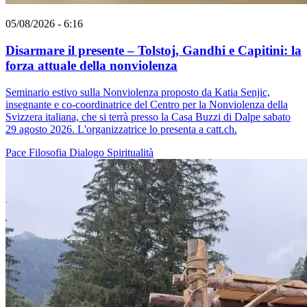
05/08/2026 - 6:16
Disarmare il presente – Tolstoj, Gandhi e Capitini: la
forza attuale della nonviolenza
Seminario estivo sulla Nonviolenza proposto da Katia Senjic,
insegnante e co-coordinatrice del Centro per la Nonviolenza della
Svizzera italiana, che si terrà presso la Casa Buzzi di Dalpe sabato
29 agosto 2026. L'organizzatrice lo presenta a catt.ch.
Pace
Filosofia
Dialogo
Spiritualità