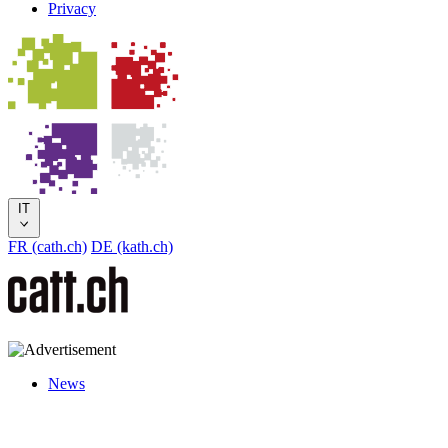
Privacy
IT
FR (cath.ch)
DE (kath.ch)
News