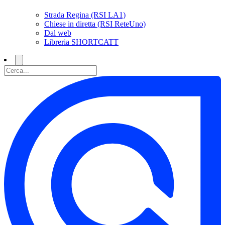
Strada Regina (RSI LA1)
Chiese in diretta (RSI ReteUno)
Dal web
Libreria SHORTCATT