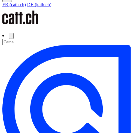
FR (cath.ch)
DE (kath.ch)