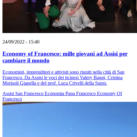
24/09/2022 - 15:40
Economy of Francesco: mille giovani ad Assisi per
cambiare il mondo
Economisti, imprenditori e attivisti sono riuniti nella città di San
Francesco. Da Assisi le voci dei ticinesi Valery Baggi, Cristina
Morisoli Gianella e del prof. Luca Crivelli della Supsi.
Assisi
San Francesco
Economia
Papa Francesco
Economy Of
Francesco