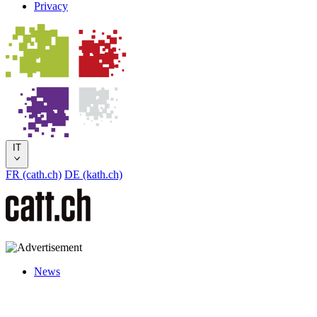
Privacy
IT
FR (cath.ch)
DE (kath.ch)
News