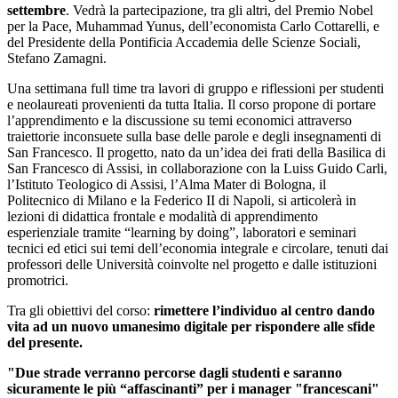
settembre
. Vedrà la partecipazione, tra gli altri, del Premio Nobel
per la Pace, Muhammad Yunus, dell’economista Carlo Cottarelli, e
del Presidente della Pontificia Accademia delle Scienze Sociali,
Stefano Zamagni.
Una settimana full time tra lavori di gruppo e riflessioni per studenti
e neolaureati provenienti da tutta Italia. Il corso propone di portare
l’apprendimento e la discussione su temi economici attraverso
traiettorie inconsuete sulla base delle parole e degli insegnamenti di
San Francesco. Il progetto, nato da un’idea dei frati della Basilica di
San Francesco di Assisi, in collaborazione con la Luiss Guido Carli,
l’Istituto Teologico di Assisi, l’Alma Mater di Bologna, il
Politecnico di Milano e la Federico II di Napoli, si articolerà in
lezioni di didattica frontale e modalità di apprendimento
esperienziale tramite “learning by doing”, laboratori e seminari
tecnici ed etici sui temi dell’economia integrale e circolare, tenuti dai
professori delle Università coinvolte nel progetto e dalle istituzioni
promotrici.
Tra gli obiettivi del corso:
rimettere l’individuo al centro dando
vita ad un nuovo umanesimo digitale per rispondere alle sfide
del presente.
"Due strade verranno percorse dagli studenti e saranno
sicuramente le più “affascinanti” per i manager "francescani"