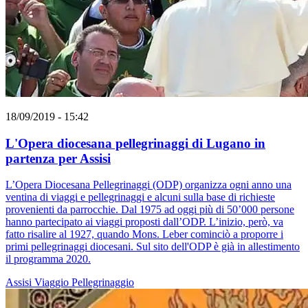
18/09/2019 - 15:42
L'Opera diocesana pellegrinaggi di Lugano in
partenza per Assisi
L’Opera Diocesana Pellegrinaggi (ODP) organizza ogni anno una
ventina di viaggi e pellegrinaggi e alcuni sulla base di richieste
provenienti da parrocchie. Dal 1975 ad oggi più di 50’000 persone
hanno partecipato ai viaggi proposti dall’ODP. L’inizio, però, va
fatto risalire al 1927, quando Mons. Leber cominciò a proporre i
primi pellegrinaggi diocesani. Sul sito dell'ODP è già in allestimento
il programma 2020.
Assisi
Viaggio
Pellegrinaggio