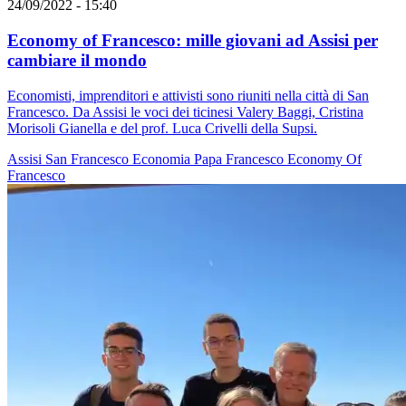
24/09/2022 - 15:40
Economy of Francesco: mille giovani ad Assisi per
cambiare il mondo
Economisti, imprenditori e attivisti sono riuniti nella città di San
Francesco. Da Assisi le voci dei ticinesi Valery Baggi, Cristina
Morisoli Gianella e del prof. Luca Crivelli della Supsi.
Assisi
San Francesco
Economia
Papa Francesco
Economy Of
Francesco