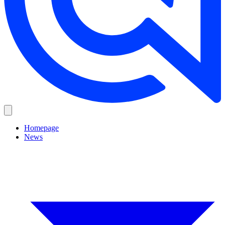
Homepage
News