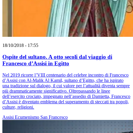
18/10/2018 - 17:55
Ospite del sultano. A otto secoli dal viaggio di
Francesco d’Assisi in Egitto
Nel 2019 ricorre l’VIII centenario del celebre incontro di Francesco
d’Assisi con Al-Malik Al Kamil, sultano d’Egitto, che ha ispirato
una tradizione sul dialogo, il cui valore per l’attualità diventa sempre
più drammaticamente significativo. Oltrepassando le linee
dell’esercito crociato, impegnato nell’assedio di Damietta, Francesco
d’Assisi è diventato emblema del superamento di steccati tra popoli,
culture, religioni.
Assisi
Ecumenismo
San Francesco