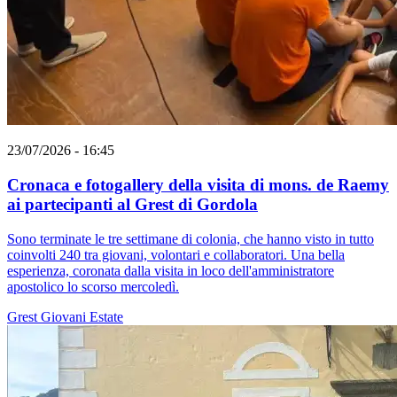
23/07/2026 - 16:45
Cronaca e fotogallery della visita di mons. de Raemy
ai partecipanti al Grest di Gordola
Sono terminate le tre settimane di colonia, che hanno visto in tutto
coinvolti 240 tra giovani, volontari e collaboratori. Una bella
esperienza, coronata dalla visita in loco dell'amministratore
apostolico lo scorso mercoledì.
Grest
Giovani
Estate