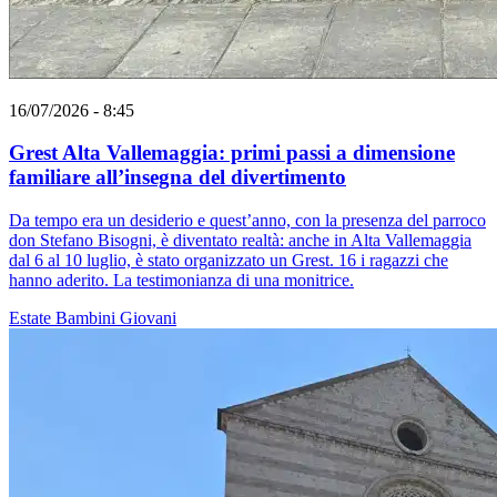
16/07/2026 - 8:45
Grest Alta Vallemaggia: primi passi a dimensione
familiare all’insegna del divertimento
Da tempo era un desiderio e quest’anno, con la presenza del parroco
don Stefano Bisogni, è diventato realtà: anche in Alta Vallemaggia
dal 6 al 10 luglio, è stato organizzato un Grest. 16 i ragazzi che
hanno aderito. La testimonianza di una monitrice.
Estate
Bambini
Giovani