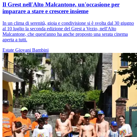
Il Grest nell'Alto Malcantone, un'occasione per
imparare a stare e crescere insieme
In un clima di serenità, gioia e condivisione si è svolta dal 30 giugno
al 10 luglio la seconda edizione del Grest a Vezio, nell'Alto
Malcantone, che quest'anno ha anche proposto una serata cinema
aperta a tutti.
Estate
Giovani
Bambini