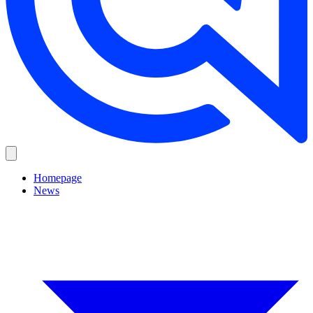
Homepage
News