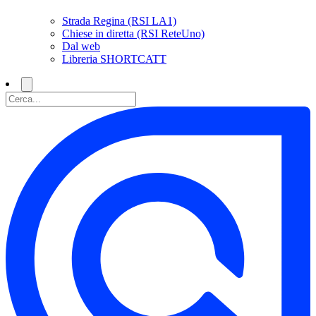
Strada Regina (RSI LA1)
Chiese in diretta (RSI ReteUno)
Dal web
Libreria SHORTCATT