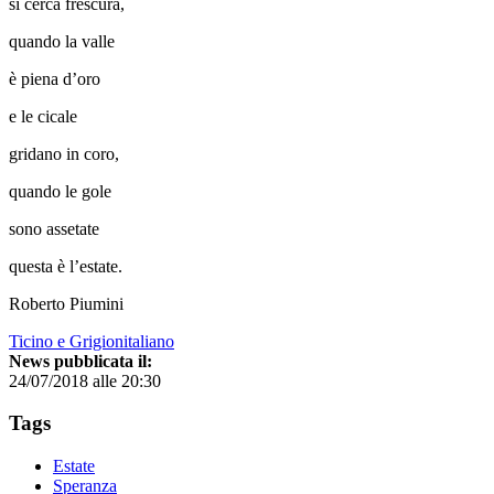
si cerca frescura,
quando la valle
è piena d’oro
e le cicale
gridano in coro,
quando le gole
sono assetate
questa è l’estate.
Roberto Piumini
Ticino e Grigionitaliano
News pubblicata il:
24/07/2018 alle 20:30
Tags
Estate
Speranza