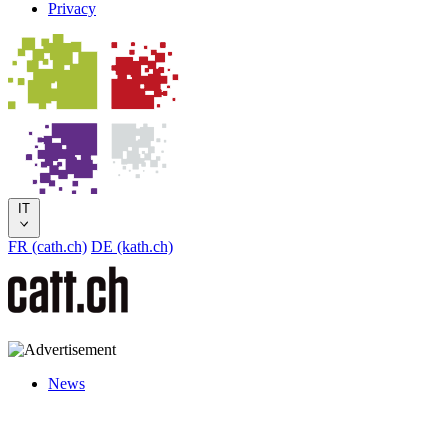
Privacy
IT
FR (cath.ch)
DE (kath.ch)
News