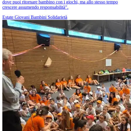
dove puoi ritornare bambino con i giochi, ma allo stesso tempo
crescere assumendo responsabilità".
Estate
Giovani
Bambini
Solidarietà