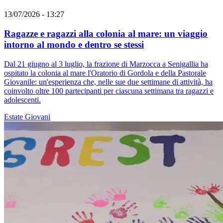
13/07/2026 - 13:27
Ragazze e ragazzi alla colonia al mare: un viaggio
intorno al mondo e dentro se stessi
Dal 21 giugno al 3 luglio, la frazione di Marzocca a Senigallia ha
ospitato la colonia al mare l'Oratorio di Gordola e della Pastorale
Giovanile: un'esperienza che, nelle sue due settimane di attività, ha
coinvolto oltre 100 partecipanti per ciascuna settimana tra ragazzi e
adolescenti.
Estate
Giovani