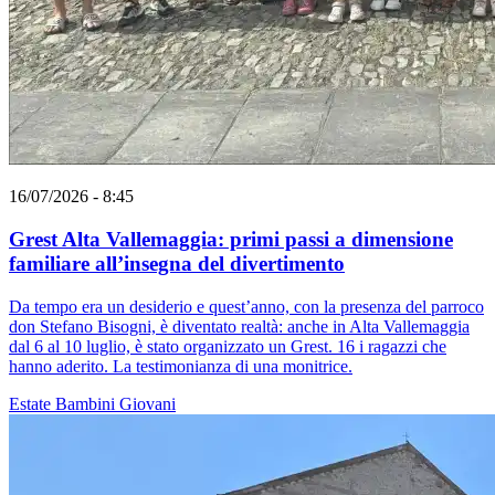
16/07/2026 - 8:45
Grest Alta Vallemaggia: primi passi a dimensione
familiare all’insegna del divertimento
Da tempo era un desiderio e quest’anno, con la presenza del parroco
don Stefano Bisogni, è diventato realtà: anche in Alta Vallemaggia
dal 6 al 10 luglio, è stato organizzato un Grest. 16 i ragazzi che
hanno aderito. La testimonianza di una monitrice.
Estate
Bambini
Giovani