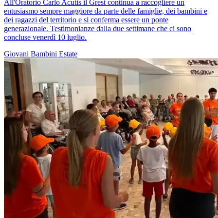
All'Oratorio Carlo Acutis il Grest continua a raccogliere un
entusiasmo sempre maggiore da parte delle famiglie, dei bambini e
dei ragazzi del territorio e si conferma essere un ponte
generazionale. Testimonianze dalla due settimane che ci sono
concluse venerdì 10 luglio.
Giovani
Bambini
Estate