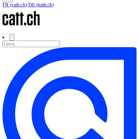
FR (cath.ch)
DE (kath.ch)