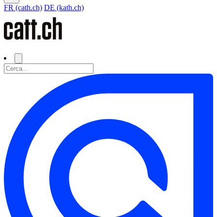
FR (cath.ch)
DE (kath.ch)