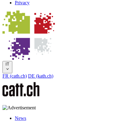
Privacy
IT
FR (cath.ch)
DE (kath.ch)
News