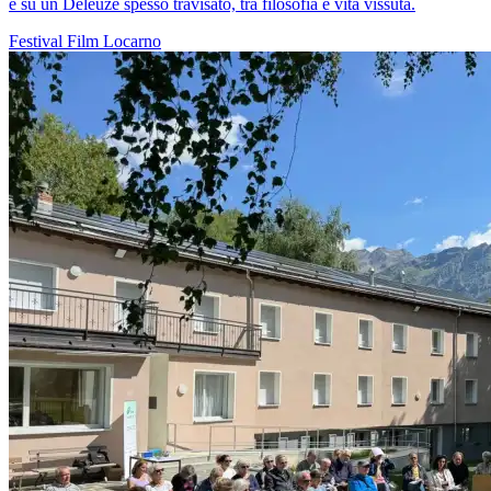
e su un Deleuze spesso travisato, tra filosofia e vita vissuta.
Festival
Film
Locarno