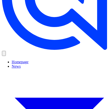
Homepage
News