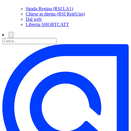
Strada Regina (RSI LA1)
Chiese in diretta (RSI ReteUno)
Dal web
Libreria SHORTCATT