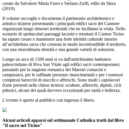
curato da Salvatore Maria Fares e Stefano Zuffi, edito da Skira
(2019).
Il volume raccoglie e documenta il patrimonio architettonico e
artistico ticinese presentando i principali edifici sacri del Cantone
organizzati lungo itinerari territoriali che ne facilitano la visita. Nello
scenario di spettacolari paesaggi lacustri e montani il Canton Ticino
ha saputo creare e mantenere una forte identità culturale intorno
all’architettura sacra che connota in modo inconfondibile il territorio,
con una straordinaria densità e una grande varietà di soluzioni.
Lungo un arco di 1500 anni si va dall'antichissimo battistero
paleocristiano di Riva San Vitale agli edifici sacri contemporanei,
passando per la stagione romanica dei Maestri comacini e
campionesi, per le raffinate presenze rinascimentali e per i sontuosi
complessi barocchi di stucchi e affreschi. Sono molti i capolavori
d'arte presenti nelle chiese ticinesi: sculture, affreschi, dipinti, cicli
pittorici, alcuni dei quali davvero eccezionali per rarità e bellezza.
L’evento è aperto al pubblico con ingresso è libero.
Alcuni articoli apparsi sul settimanale Catholica tratti dal libro
"Il sacro nel Ticino"