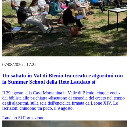
07/08/2026 - 17:22
Un sabato in Val di Blenio tra creato e algoritmi con
la Summer School della Rete Laudato si'
Il 29 agosto, alla Casa Montanina in Valle di Blenio, cinque voci -
dal biblista allo psichiatra -discutono di custodia del creato nel tempo
degli algoritmi, sulla scia dell'enciclica firmata da Leone XIV. Le
iscrizioni chiudono tra poco, il 9 agosto.
Laudato Si
Formazione