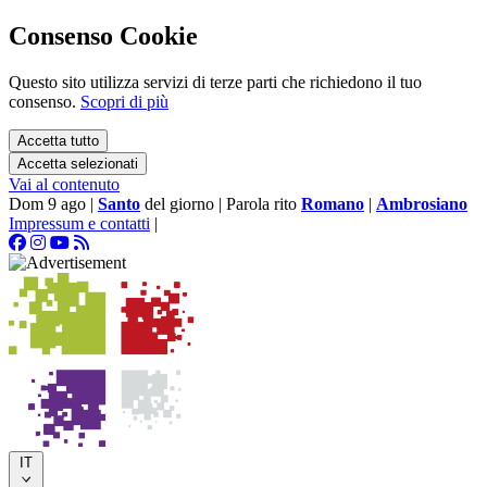
Consenso Cookie
Questo sito utilizza servizi di terze parti che richiedono il tuo
consenso.
Scopri di più
Accetta tutto
Accetta selezionati
Vai al contenuto
Dom 9 ago
|
Santo
del giorno
|
Parola rito
Romano
|
Ambrosiano
Impressum e contatti
|
IT