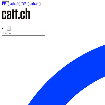
FR (cath.ch)
DE (kath.ch)