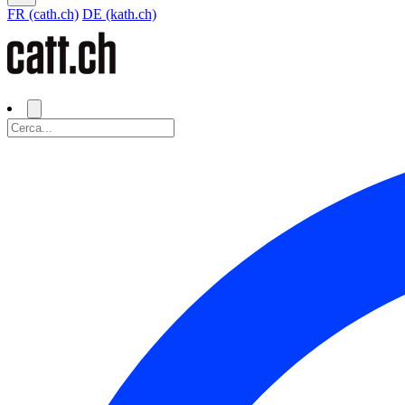
FR (cath.ch)
DE (kath.ch)