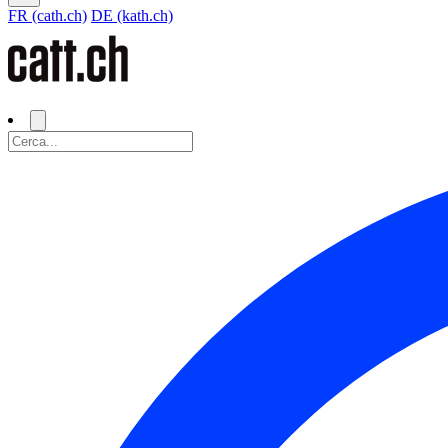
FR (cath.ch)
DE (kath.ch)