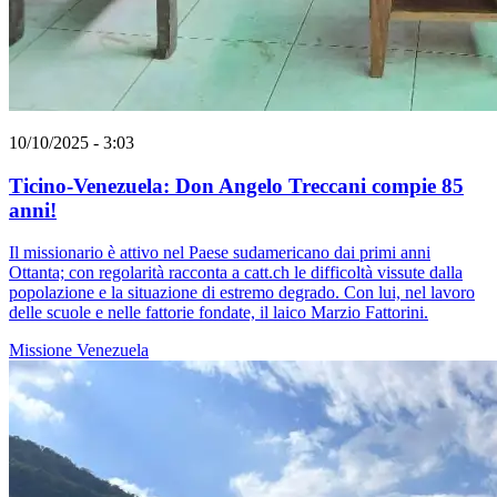
10/10/2025 - 3:03
Ticino-Venezuela: Don Angelo Treccani compie 85
anni!
Il missionario è attivo nel Paese sudamericano dai primi anni
Ottanta; con regolarità racconta a catt.ch le difficoltà vissute dalla
popolazione e la situazione di estremo degrado. Con lui, nel lavoro
delle scuole e nelle fattorie fondate, il laico Marzio Fattorini.
Missione
Venezuela