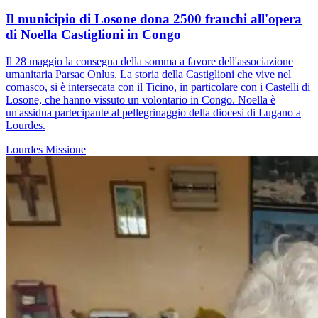
Il municipio di Losone dona 2500 franchi all'opera
di Noella Castiglioni in Congo
Il 28 maggio la consegna della somma a favore dell'associazione
umanitaria Parsac Onlus. La storia della Castiglioni che vive nel
comasco, si è intersecata con il Ticino, in particolare con i Castelli di
Losone, che hanno vissuto un volontario in Congo. Noella è
un'assidua partecipante al pellegrinaggio della diocesi di Lugano a
Lourdes.
Lourdes
Missione