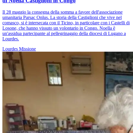
di Noella Castiglioni in Congo
Il 28 maggio la consegna della somma a favore dell'associazione
umanitaria Parsac Onlus. La storia della Castiglioni che vive nel
comasco, si è intersecata con il Ticino, in particolare con i Castelli di
Losone, che hanno vissuto un volontario in Congo. Noella è
un'assidua partecipante al pellegrinaggio della diocesi di Lugano a
Lourdes.
Lourdes
Missione