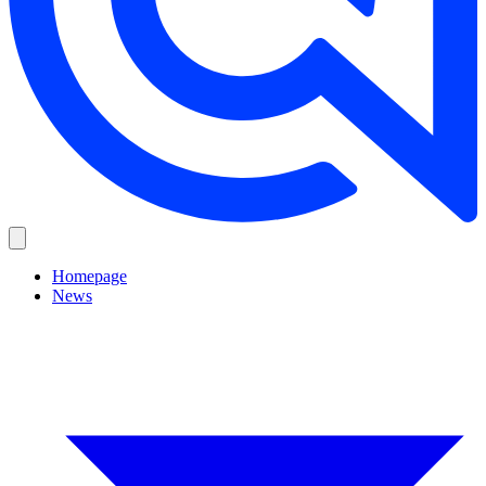
Homepage
News