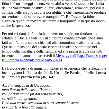
fiducia è un “atteggiamento, verso altri o verso sé stessi, che risulta
da una valutazione positiva di fatti, circostanze, relazioni, per cui si
confida nelle altrui o proprie possibilità, e che generalmente produce
un sentimento di sicurezza e tranquillità”. Rafforzare la fiducia
significa quindi rafforzare sicurezza e tranquillità, e in questo modo
anche la speranza.
Per noi cristiani, la fiducia ha un terreno solido, un fondamento
affidabile: Dio. La fede in Lui ci ricorda continuamente che siamo
fatti per l’amore, siamo chiamati alla comunione e alla fraternità.
Questa dimensione del nostro essere ci sostiene soprattutto nel
tempo della malattia e della fragilità, ed è la prima terapia che tutti
insieme dobbiamo adottare (vedi il
Messaggio di Papa Francesco per
la Giornata Mondiale del Malato 2024
).
La Bibbia è piena di immagini, storie ed esperienze che rafforzano e
incoraggiano la fiducia dei fedeli. Una delle Parole più belle si trova
nel libro del profeta Isaia (46, 3-4):
Ascoltatemi, casa di Giacobbe,
tutto il resto della casa d’Israele;
voi, portati da me fin dal seno materno,
sorretti fin dal grembo.
Fino alla vostra vecchiaia io sarò sempre lo stesso,
io vi porterò fino alla canizie.