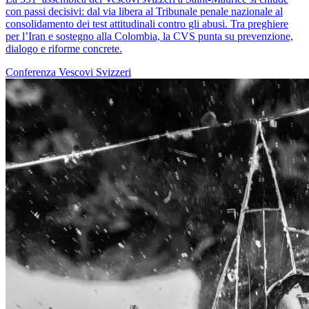
con passi decisivi: dal via libera al Tribunale penale nazionale al
consolidamento dei test attitudinali contro gli abusi. Tra preghiere
per l’Iran e sostegno alla Colombia, la CVS punta su prevenzione,
dialogo e riforme concrete.
Conferenza Vescovi Svizzeri