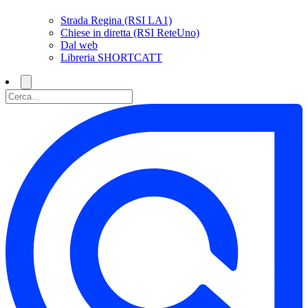
Strada Regina (RSI LA1)
Chiese in diretta (RSI ReteUno)
Dal web
Libreria SHORTCATT