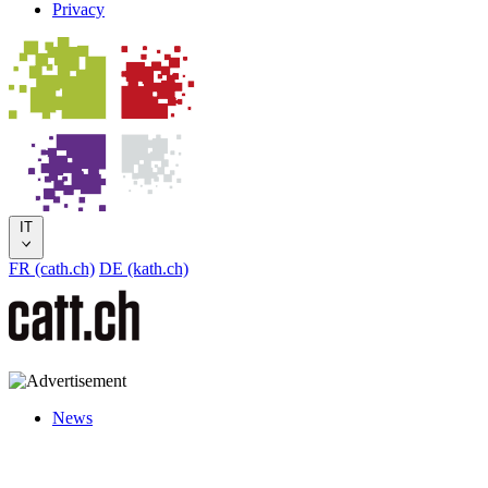
Privacy
IT
FR (cath.ch)
DE (kath.ch)
News