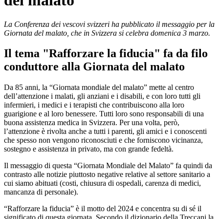
del malato
La Conferenza dei vescovi svizzeri ha pubblicato il messaggio per la
Giornata del malato, che in Svizzera si celebra domenica 3 marzo.
Il tema "Rafforzare la fiducia" fa da filo
conduttore alla Giornata del malato
Da 85 anni, la “Giornata mondiale del malato” mette al centro
dell’attenzione i malati, gli anziani e i disabili, e con loro tutti gli
infermieri, i medici e i terapisti che contribuiscono alla loro
guarigione e al loro benessere. Tutti loro sono responsabili di una
buona assistenza medica in Svizzera. Per una volta, però,
l’attenzione è rivolta anche a tutti i parenti, gli amici e i conoscenti
che spesso non vengono riconosciuti e che forniscono vicinanza,
sostegno e assistenza in privato, ma con grande fedeltà.
Il messaggio di questa “Giornata Mondiale del Malato” fa quindi da
contrasto alle notizie piuttosto negative relative al settore sanitario a
cui siamo abituati (costi, chiusura di ospedali, carenza di medici,
mancanza di personale).
“Rafforzare la fiducia” è il motto del 2024 e concentra su di sé il
significato di questa giornata. Secondo il dizionario della Treccani la