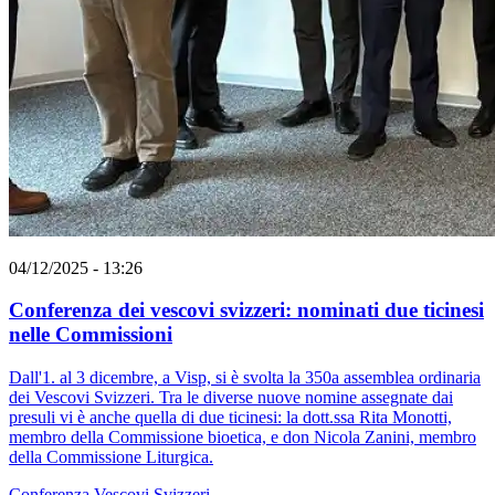
04/12/2025 - 13:26
Conferenza dei vescovi svizzeri: nominati due ticinesi
nelle Commissioni
Dall'1. al 3 dicembre, a Visp, si è svolta la 350a assemblea ordinaria
dei Vescovi Svizzeri. Tra le diverse nuove nomine assegnate dai
presuli vi è anche quella di due ticinesi: la dott.ssa Rita Monotti,
membro della Commissione bioetica, e don Nicola Zanini, membro
della Commissione Liturgica.
Conferenza Vescovi Svizzeri