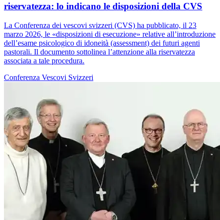
riservatezza: lo indicano le disposizioni della CVS
La Conferenza dei vescovi svizzeri (CVS) ha pubblicato, il 23
marzo 2026, le «disposizioni di esecuzione» relative all’introduzione
dell’esame psicologico di idoneità (assessment) dei futuri agenti
pastorali. Il documento sottolinea l’attenzione alla riservatezza
associata a tale procedura.
Conferenza Vescovi Svizzeri