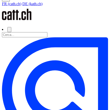
FR (cath.ch)
DE (kath.ch)