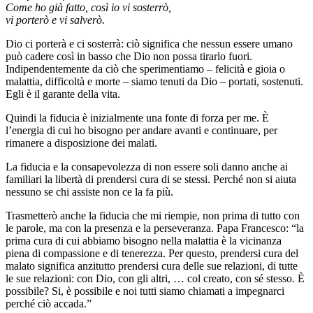
Come ho già fatto, così io vi sosterrò,
vi porterò e vi salverò.
Dio ci porterà e ci sosterrà: ciò significa che nessun essere umano
può cadere così in basso che Dio non possa tirarlo fuori.
Indipendentemente da ciò che sperimentiamo – felicità e gioia o
malattia, difficoltà e morte – siamo tenuti da Dio – portati, sostenuti.
Egli è il garante della vita.
Quindi la fiducia è inizialmente una fonte di forza per me. È
l’energia di cui ho bisogno per andare avanti e continuare, per
rimanere a disposizione dei malati.
La fiducia e la consapevolezza di non essere soli danno anche ai
familiari la libertà di prendersi cura di se stessi. Perché non si aiuta
nessuno se chi assiste non ce la fa più.
Trasmetterò anche la fiducia che mi riempie, non prima di tutto con
le parole, ma con la presenza e la perseveranza. Papa Francesco: “la
prima cura di cui abbiamo bisogno nella malattia è la vicinanza
piena di compassione e di tenerezza. Per questo, prendersi cura del
malato significa anzitutto prendersi cura delle sue relazioni, di tutte
le sue relazioni: con Dio, con gli altri, … col creato, con sé stesso. È
possibile? Si, è possibile e noi tutti siamo chiamati a impegnarci
perché ciò accada.”