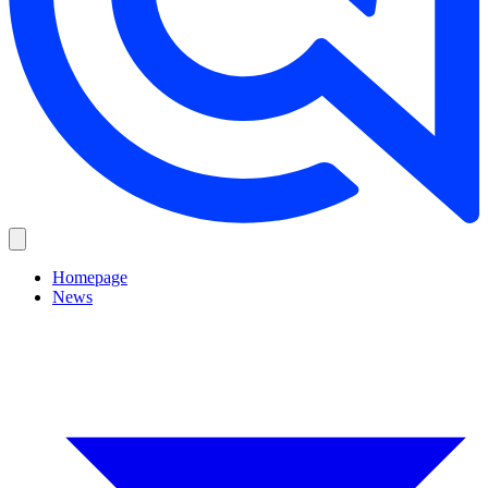
Homepage
News