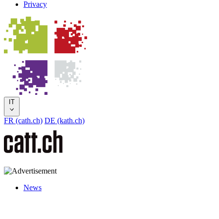
Privacy
IT
FR (cath.ch)
DE (kath.ch)
News