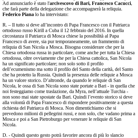
Ad annunciarlo è stato l'
arcivescovo di Bari, Francesco Cacucci
,
che farà parte della delegazione che accompagnerà la reliquia.
Federico Piana
lo ha intervistato:
R. – Il tutto si deve all’incontro di Papa Francesco con il Patriarca
ortodosso russo Kirill a Cuba il 12 febbraio del 2016. In quella
circostanza il Patriarca di Mosca chiese la possibilità al Papa
Francesco di avere, sia pur temporaneamente, un frammento di
reliquia di San Nicola a Mosca. Bisogna considerare che per la
Chiesa ortodossa russa in particolare, come anche per tutta la Chiesa
ortodossa, oltre ovviamente che per la Chiesa cattolica, San Nicola
ha un significato particolare; non solo sotto il profilo
dell’ecumenismo ma sotto il profilo del Santo della carità, del Santo
che ha protetto la Russia. Quindi la presenza delle reliquie a Mosca
ha un valore storico. D’altronde, da quando le reliquie di San
Nicola, le ossa di San Nicola sono state portate a Bari - in quella che
noi festeggiamo come traslazione, da Myra, nell’attuale Turchia -
non sono mai state spostate da Bari. Quindi l’evento storico si deve
alla volontà di Papa Francesco di rispondere positivamente a questa
richiesta del Patriarca di Mosca. Non dimentichiamo che si
prevedono milioni di pellegrini russi, e non solo, che vadano prima a
Mosca e poi a San Pietroburgo per venerare le reliquie di San
Nicola.
D. - Quindi questo gesto potrà favorire ancora di più lo slancio