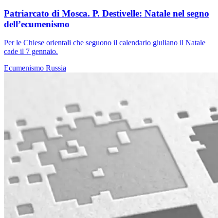
Patriarcato di Mosca. P. Destivelle: Natale nel segno
dell’ecumenismo
Per le Chiese orientali che seguono il calendario giuliano il Natale
cade il 7 gennaio.
Ecumenismo
Russia