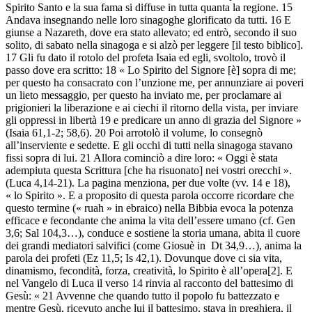
Spirito Santo e la sua fama si diffuse in tutta quanta la regione. 15
Andava insegnando nelle loro sinagoghe glorificato da tutti. 16 E
giunse a Nazareth, dove era stato allevato; ed entrò, secondo il suo
solito, di sabato nella sinagoga e si alzò per leggere [il testo biblico].
17 Gli fu dato il rotolo del profeta Isaia ed egli, svoltolo, trovò il
passo dove era scritto: 18 « Lo Spirito del Signore [è] sopra di me;
per questo ha consacrato con l’unzione me, per annunziare ai poveri
un lieto messaggio, per questo ha inviato me, per proclamare ai
prigionieri la liberazione e ai ciechi il ritorno della vista, per inviare
gli oppressi in libertà 19 e predicare un anno di grazia del Signore »
(Isaia 61,1-2; 58,6). 20 Poi arrotolò il volume, lo consegnò
all’inserviente e sedette. E gli occhi di tutti nella sinagoga stavano
fissi sopra di lui. 21 Allora cominciò a dire loro: « Oggi è stata
adempiuta questa Scrittura [che ha risuonato] nei vostri orecchi ».
(Luca 4,14-21). La pagina menziona, per due volte (vv. 14 e 18),
« lo Spirito ». E a proposito di questa parola occorre ricordare che
questo termine (« ruah » in ebraico) nella Bibbia evoca la potenza
efficace e fecondante che anima la vita dell’essere umano (cf. Gen
3,6; Sal 104,3…), conduce e sostiene la storia umana, abita il cuore
dei grandi mediatori salvifici (come Giosuè in Dt 34,9…), anima la
parola dei profeti (Ez 11,5; Is 42,1). Dovunque dove ci sia vita,
dinamismo, fecondità, forza, creatività, lo Spirito è all’opera[2]. E
nel Vangelo di Luca il verso 14 rinvia al racconto del battesimo di
Gesù: « 21 Avvenne che quando tutto il popolo fu battezzato e
mentre Gesù, ricevuto anche lui il battesimo, stava in preghiera, il