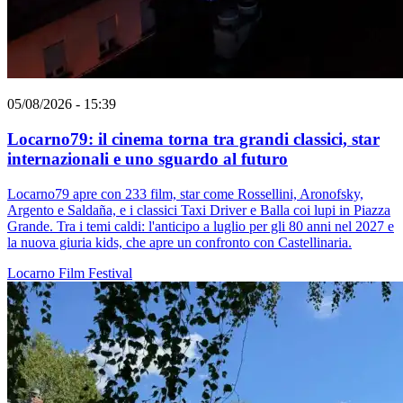
05/08/2026 - 15:39
Locarno79: il cinema torna tra grandi classici, star
internazionali e uno sguardo al futuro
Locarno79 apre con 233 film, star come Rossellini, Aronofsky,
Argento e Saldaña, e i classici Taxi Driver e Balla coi lupi in Piazza
Grande. Tra i temi caldi: l'anticipo a luglio per gli 80 anni nel 2027 e
la nuova giuria kids, che apre un confronto con Castellinaria.
Locarno
Film
Festival