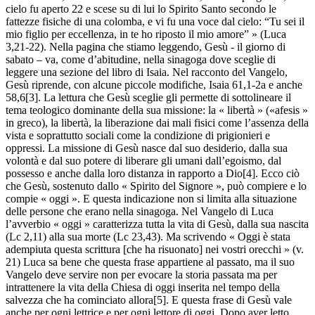
cielo fu aperto 22 e scese su di lui lo Spirito Santo secondo le
fattezze fisiche di una colomba, e vi fu una voce dal cielo: “Tu sei il
mio figlio per eccellenza, in te ho riposto il mio amore” » (Luca
3,21-22). Nella pagina che stiamo leggendo, Gesù - il giorno di
sabato – va, come d’abitudine, nella sinagoga dove sceglie di
leggere una sezione del libro di Isaia. Nel racconto del Vangelo,
Gesù riprende, con alcune piccole modifiche, Isaia 61,1-2a e anche
58,6[3]. La lettura che Gesù sceglie gli permette di sottolineare il
tema teologico dominante della sua missione: la « libertà » («afesis »
in greco), la libertà, la liberazione dai mali fisici come l’assenza della
vista e soprattutto sociali come la condizione di prigionieri e
oppressi. La missione di Gesù nasce dal suo desiderio, dalla sua
volontà e dal suo potere di liberare gli umani dall’egoismo, dal
possesso e anche dalla loro distanza in rapporto a Dio[4]. Ecco ciò
che Gesù, sostenuto dallo « Spirito del Signore », può compiere e lo
compie « oggi ». E questa indicazione non si limita alla situazione
delle persone che erano nella sinagoga. Nel Vangelo di Luca
l’avverbio « oggi » caratterizza tutta la vita di Gesù, dalla sua nascita
(Lc 2,11) alla sua morte (Lc 23,43). Ma scrivendo « Oggi è stata
adempiuta questa scrittura [che ha risuonato] nei vostri orecchi » (v.
21) Luca sa bene che questa frase appartiene al passato, ma il suo
Vangelo deve servire non per evocare la storia passata ma per
intrattenere la vita della Chiesa di oggi inserita nel tempo della
salvezza che ha cominciato allora[5]. E questa frase di Gesù vale
anche per ogni lettrice e per ogni lettore di oggi. Dopo aver letto