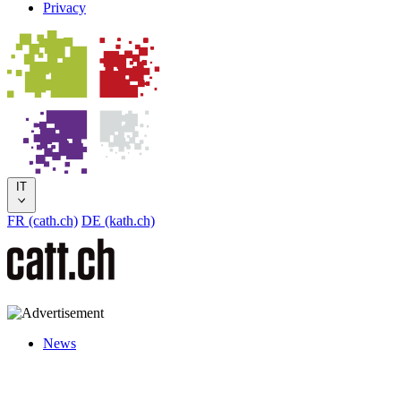
Privacy
IT
FR (cath.ch)
DE (kath.ch)
News