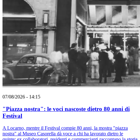
07/08/2026 - 14:15
"Piazza nostra": le voci nascoste dietro 80 anni di
Festival
A Locarno, mentre il Festival compie 80 anni, la mostra "piazza
nostra" al Museo Casorella dà voce a chi ha lavorato dietro le
quinte: ex collaboratori, residenti e commercianti raccontano la storia