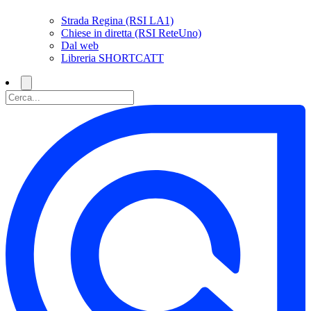
Strada Regina (RSI LA1)
Chiese in diretta (RSI ReteUno)
Dal web
Libreria SHORTCATT