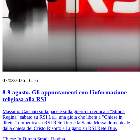
07/08/2026 - 6:16
8-9 agosto. Gli appuntamenti con l'informazione
religiosa alla RSI
Massimo Cacciari sulla pace e sulla guerra in replica a "Strada
Regina" sabato su RSI La1, una gioia che libera a "Chiese in
diretta" domenica su RSI Rete Uno e la Santa Messa domenicale
dalla chiesa del Cristo Risorto a Lugano su RSI Rete Due.
Chiese In Diretta
Strada Regina