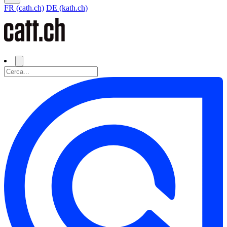
FR (cath.ch)
DE (kath.ch)