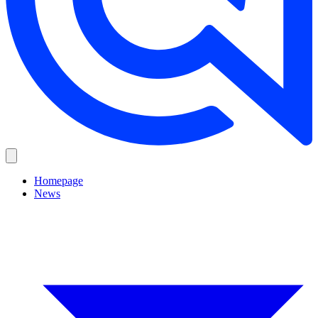
Homepage
News