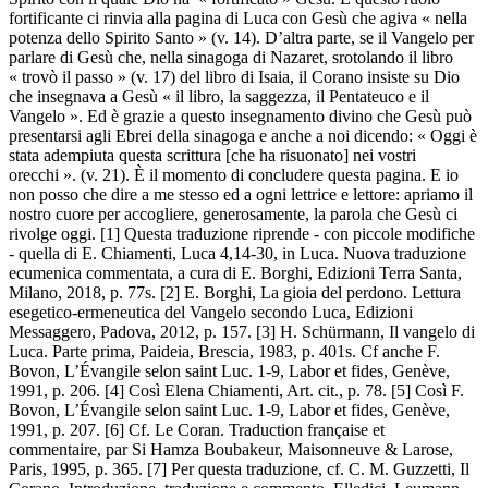
fortificante ci rinvia alla pagina di Luca con Gesù che agiva « nella
potenza dello Spirito Santo » (v. 14). D’altra parte, se il Vangelo per
parlare di Gesù che, nella sinagoga di Nazaret, srotolando il libro
« trovò il passo » (v. 17) del libro di Isaia, il Corano insiste su Dio
che insegnava a Gesù « il libro, la saggezza, il Pentateuco e il
Vangelo ». Ed è grazie a questo insegnamento divino che Gesù può
presentarsi agli Ebrei della sinagoga e anche a noi dicendo: « Oggi è
stata adempiuta questa scrittura [che ha risuonato] nei vostri
orecchi ». (v. 21). È il momento di concludere questa pagina. E io
non posso che dire a me stesso ed a ogni lettrice e lettore: apriamo il
nostro cuore per accogliere, generosamente, la parola che Gesù ci
rivolge oggi. [1] Questa traduzione riprende - con piccole modifiche
- quella di E. Chiamenti, Luca 4,14-30, in Luca. Nuova traduzione
ecumenica commentata, a cura di E. Borghi, Edizioni Terra Santa,
Milano, 2018, p. 77s. [2] E. Borghi, La gioia del perdono. Lettura
esegetico-ermeneutica del Vangelo secondo Luca, Edizioni
Messaggero, Padova, 2012, p. 157. [3] H. Schürmann, Il vangelo di
Luca. Parte prima, Paideia, Brescia, 1983, p. 401s. Cf anche F.
Bovon, L’Évangile selon saint Luc. 1-9, Labor et fides, Genève,
1991, p. 206. [4] Così Elena Chiamenti, Art. cit., p. 78. [5] Così F.
Bovon, L’Évangile selon saint Luc. 1-9, Labor et fides, Genève,
1991, p. 207. [6] Cf. Le Coran. Traduction française et
commentaire, par Si Hamza Boubakeur, Maisonneuve & Larose,
Paris, 1995, p. 365. [7] Per questa traduzione, cf. C. M. Guzzetti, Il