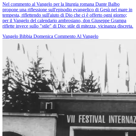
Nel commento al Vangelo per la liturgia romana Dante Balbo
propone una riflessione sull'episodio evangelico di Gesù nel mare in
tempesta, riflettendo sull'aiuto di Dio che ci è offerto ogni giorno;
per il Vangelo del calendario ambrosiano, don Giuseppe Grampa
riflette invece sullo "stile" di Dio: stile di mitezza, vicinanza discreta.
Vangelo
Bibbia
Domenica
Commento Al Vangelo