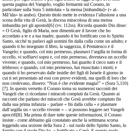
questa pagina del Vangelo, voglio fermarmi sul Corano, in
particolare sulla Sura 5 intitolata « la mensa [imbandita]» (« al-
Mâ’ida» in arabo). Questo titolo mette in evidenza l’allusione a una
scena della vita di Gesù, la discesa miracolosa di una mensa
imbandita per gli apostoli[6] (vv. 112ss). Ricorda quando Dio disse:
« O Gesù, figlio di Maria, non dimenticare il favore che ho
accordato a te e a tua madre, quando ti ho fortificato con lo Spirito
Santo, sicché tu parlavi agli uomini fin dalla culla come un adulto; e
quando ti ho insegnato il libro, la saggezza, il Pentateuco e il
Vangelo; e quando, col mio permesso, plasmavi l’argilla in forma di
uccello, vi soffiarvi sopra e, col mio permesso, diventava un uccello
vivente; e quando, col mio permesso, hai guarito il cieco nato e il
lebbroso; e quando, col mio permesso, hai risuscitato i morti; e
quando ti ho preservato dalle insidie dei figli di Israele il giorno in
cui ti sei presentato ad essi con prove evidenti, ma quelli di loro che
non credevano, dissero: “Non è che evidente magia!” » (Sura 5,110)
[7]. In questo versetto il Corano torna su numerosi racconti dei
Vangeli che ci ricordano i miracoli compiuti da Gesù. Quanto ai
racconti che parlano dei miracoli che Gesù avrebbe compiuto fin
dalla sua prima infanzia – parlare « fin dalla culla » e plasmare
dall’argilla un « uccello vivente » – si possono leggere nei Vangeli
apocrifi[8]. Ma prima di dare tutte queste informazioni, il Corano
insiste - come abbiamo già constatato anche la settimana scorsa
leggendo una sezione della Sura 2 - sul ruolo dello Spirito Santo, lo
Spirito con il quale Dio ha « fortificato » Gesù. E questo ruolo