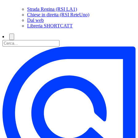
Strada Regina (RSI LA1)
Chiese in diretta (RSI ReteUno)
Dal web
Libreria SHORTCATT