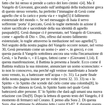
fatto che lui stesso si prende a carico dei loro cimini »[4]. Ma il
Vangelo di Giovanni, giocando sull’ambiguità della traduzione greca
di questo stesso versetto, ha preferito l’immagine di Gesù come
agnello che si fa carico e porta via e « toglie[5] il fallimento
esistenziale del mondo ». Se nel messaggio di Isaia il servo
sofferente ‘porta’ il peccato, Gesù lo toglie mettendo in azione il
valore sacrificale e sacerdotale della sua identità di agnello
pasquale[6]. Gesù dunque ci è presentato, nel Vangelo di Giovanni,
come « agnello di Dio ». Dio, offeso dal nostro fallimento
esistenziale, lo toglie attraverso la mediazione nel suo agnello[7].
Nel seguito della nostra pagina del Vangelo occorre notare, nel verso
30, Gesù presentato come un uomo (« aner », in greco), e con
questa parola il Vangelo sottolinea ancora una volta l'incarnazione di
Gesù, « la Parola », « il Logos, fattosi carne » (Giovanni 1,14). E
questa manifestazione, il Battista la presenta a Israele. Ecco come il
Battista realizza la sua missione, annunciare un uomo sconosciuto: «
io non lo conoscevo, ma perché egli venisse manifestato a Israele
sono venuto, io, a battezzare nell’acqua » (v. 31). La parte finale
della nostra pagina insiste per tre volte (versi 32. 33. 33) su « lo
Spirito »: lo Spirito che scende dal cielo come una colomba[8], lo
Spirito che dimora in Gesù, lo Spirito Santo nel quale Gesù
battezzerà altre persone. E’ lo Spirito che darà agli umani una nuova
relazione con Dio[9]. Dopo la lettura di questo testo del Vangelo, è il
momento di fermarci sul Corano. E penso alla Sura 2. Di questa
Sura, due settimane fa abbiamo letto i versi 83-87. E durante questa