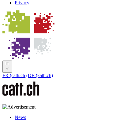
Privacy
IT
FR (cath.ch)
DE (kath.ch)
News