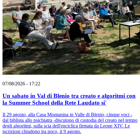
07/08/2026 - 17:22
Un sabato in Val di Blenio tra creato e algoritmi con
la Summer School della Rete Laudato si'
Il 29 agosto, alla Casa Montanina in Valle di Blenio, cinque voci -
dal biblista allo psichiatra -discutono di custodia del creato nel tempo
degli algoritmi, sulla scia dell'enciclica firmata da Leone XIV. Le
iscrizioni chiudono tra poco, il 9 agosto.