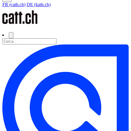
FR (cath.ch)
DE (kath.ch)