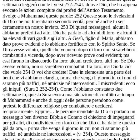
settimana leggerò con te i versi 252-254 laddove Dio, che ha appena
evocato le azioni compiute dai profeti dell’Antico Testamento,
rivolge a Muhammad queste parole: 252 Queste sono le rivelazioni
di Dio che noi ti recitiamo secondo verità, perché anche tu sei
certamente un nostro inviato. 253 Di questi messaggeri, alcuni li
abbiamo preferiti ad altri. Dio ha parlato ad alcuni di loro, e alcuni li
ha elevati di vari gradi sugli altri. A Gesù, figlio di Maria, abbiamo
dato prove evidenti e lo abbiamo fortificato con lo Spirito Santo. Se
Dio avesse voluto, quelli che vennero dopo di loro non si sarebbero
combattuti a vicenda, dopo aver ricevuto prove così evidenti; ma
essi furono in disaccordo fra loro: alcuni credettero, altri no. Se Dio
avesse voluto, non si sarebbero combattuti fra loro: ma Dio fa ciò
che vuole 254 O voi che credete! Date in elemosina una parte dei
beni che vi abbiamo elargita, prima che venga il giorno in cui non ci
saranno più traffici, né amicizie né intercessioni. I miscredenti: ecco
gli iniqui! (Sura 2,252-254). Come l’abbiamo constatato due
settimane fa, questa Sura evoca una situazione di conflitto al tempo
di Muhammad e anche di oggi: delle persone prendono come
pretesti le differenze religiose per combattere e uccidersi
reciprocamente. Eppure… le persone mandate da Dio ci portano un
messaggio ben diverso: Bibbia e Corano ci chiedono di impegnarci
per gli altri, di condividere con loro ciò che Dio ci ha dato; e questo
già da ora, « prima che venga il giorno in cui non ci saranno più
traffici, né amicizie né intercessioni » (v. 254). Questo messaggio
che ci invita alla condivisione possiamo viverlo ascoltando la Bibbia