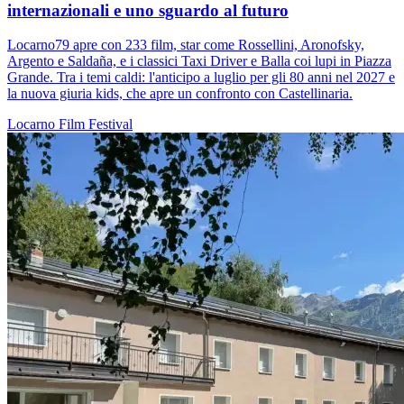
internazionali e uno sguardo al futuro
Locarno79 apre con 233 film, star come Rossellini, Aronofsky,
Argento e Saldaña, e i classici Taxi Driver e Balla coi lupi in Piazza
Grande. Tra i temi caldi: l'anticipo a luglio per gli 80 anni nel 2027 e
la nuova giuria kids, che apre un confronto con Castellinaria.
Locarno
Film
Festival