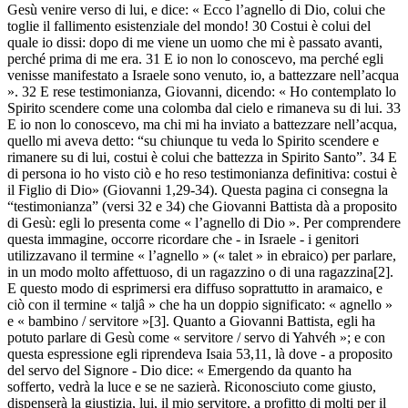
Gesù venire verso di lui, e dice: « Ecco l’agnello di Dio, colui che
toglie il fallimento esistenziale del mondo! 30 Costui è colui del
quale io dissi: dopo di me viene un uomo che mi è passato avanti,
perché prima di me era. 31 E io non lo conoscevo, ma perché egli
venisse manifestato a Israele sono venuto, io, a battezzare nell’acqua
». 32 E rese testimonianza, Giovanni, dicendo: « Ho contemplato lo
Spirito scendere come una colomba dal cielo e rimaneva su di lui. 33
E io non lo conoscevo, ma chi mi ha inviato a battezzare nell’acqua,
quello mi aveva detto: “su chiunque tu veda lo Spirito scendere e
rimanere su di lui, costui è colui che battezza in Spirito Santo”. 34 E
di persona io ho visto ciò e ho reso testimonianza definitiva: costui è
il Figlio di Dio» (Giovanni 1,29-34). Questa pagina ci consegna la
“testimonianza” (versi 32 e 34) che Giovanni Battista dà a proposito
di Gesù: egli lo presenta come « l’agnello di Dio ». Per comprendere
questa immagine, occorre ricordare che - in Israele - i genitori
utilizzavano il termine « l’agnello » (« talet » in ebraico) per parlare,
in un modo molto affettuoso, di un ragazzino o di una ragazzina[2].
E questo modo di esprimersi era diffuso soprattutto in aramaico, e
ciò con il termine « taljâ » che ha un doppio significato: « agnello »
e « bambino / servitore »[3]. Quanto a Giovanni Battista, egli ha
potuto parlare di Gesù come « servitore / servo di Yahvéh »; e con
questa espressione egli riprendeva Isaia 53,11, là dove - a proposito
del servo del Signore - Dio dice: « Emergendo da quanto ha
sofferto, vedrà la luce e se ne sazierà. Riconosciuto come giusto,
dispenserà la giustizia, lui, il mio servitore, a profitto di molti per il