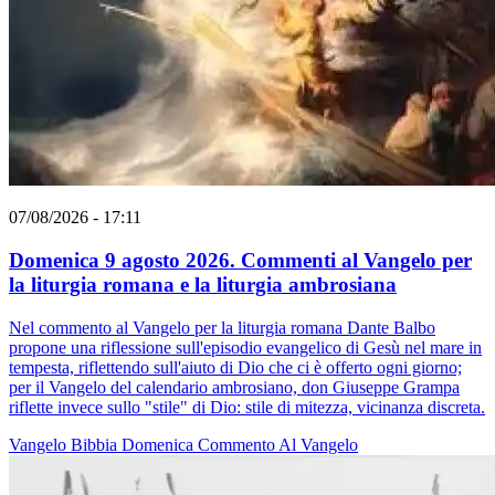
07/08/2026 - 17:11
Domenica 9 agosto 2026. Commenti al Vangelo per
la liturgia romana e la liturgia ambrosiana
Nel commento al Vangelo per la liturgia romana Dante Balbo
propone una riflessione sull'episodio evangelico di Gesù nel mare in
tempesta, riflettendo sull'aiuto di Dio che ci è offerto ogni giorno;
per il Vangelo del calendario ambrosiano, don Giuseppe Grampa
riflette invece sullo "stile" di Dio: stile di mitezza, vicinanza discreta.
Vangelo
Bibbia
Domenica
Commento Al Vangelo