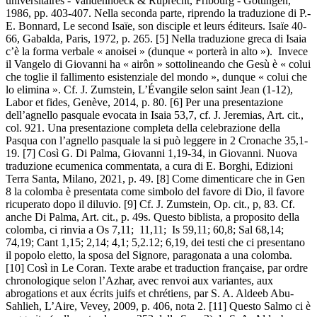
universitaires - Vandenhoeck & Ruprecht, Fribourg - Göttingen,
1986, pp. 403-407. Nella seconda parte, riprendo la traduzione di P.-
E. Bonnard, Le second Isaïe, son disciple et leurs éditeurs. Isaïe 40-
66, Gabalda, Paris, 1972, p. 265. [5] Nella traduzione greca di Isaia
c’è la forma verbale « anoisei » (dunque « porterà in alto »). Invece
il Vangelo di Giovanni ha « airôn » sottolineando che Gesù è « colui
che toglie il fallimento esistenziale del mondo », dunque « colui che
lo elimina ». Cf. J. Zumstein, L’Évangile selon saint Jean (1-12),
Labor et fides, Genève, 2014, p. 80. [6] Per una presentazione
dell’agnello pasquale evocata in Isaia 53,7, cf. J. Jeremias, Art. cit.,
col. 921. Una presentazione completa della celebrazione della
Pasqua con l’agnello pasquale la si può leggere in 2 Cronache 35,1-
19. [7] Così G. Di Palma, Giovanni 1,19-34, in Giovanni. Nuova
traduzione ecumenica commentata, a cura di E. Borghi, Edizioni
Terra Santa, Milano, 2021, p. 49. [8] Come dimenticare che in Gen
8 la colomba è presentata come simbolo del favore di Dio, il favore
ricuperato dopo il diluvio. [9] Cf. J. Zumstein, Op. cit., p, 83. Cf.
anche Di Palma, Art. cit., p. 49s. Questo biblista, a proposito della
colomba, ci rinvia a Os 7,11; 11,11; Is 59,11; 60,8; Sal 68,14;
74,19; Cant 1,15; 2,14; 4,1; 5,2.12; 6,19, dei testi che ci presentano
il popolo eletto, la sposa del Signore, paragonata a una colomba.
[10] Così in Le Coran. Texte arabe et traduction française, par ordre
chronologique selon l’Azhar, avec renvoi aux variantes, aux
abrogations et aux écrits juifs et chrétiens, par S. A. Aldeeb Abu-
Sahlieh, L’Aire, Vevey, 2009, p. 406, nota 2. [11] Questo Salmo ci è