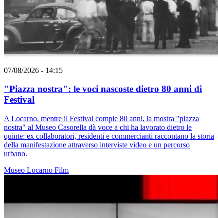
07/08/2026 - 14:15
"Piazza nostra": le voci nascoste dietro 80 anni di
Festival
A Locarno, mentre il Festival compie 80 anni, la mostra "piazza
nostra" al Museo Casorella dà voce a chi ha lavorato dietro le
quinte: ex collaboratori, residenti e commercianti raccontano la storia
della manifestazione attraverso interviste video e un percorso
urbano.
Museo
Locarno
Film