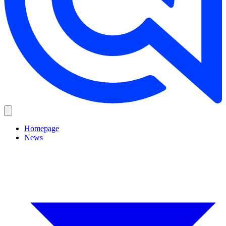
Homepage
News