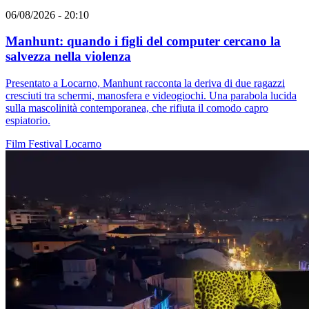
06/08/2026 - 20:10
Manhunt: quando i figli del computer cercano la
salvezza nella violenza
Presentato a Locarno, Manhunt racconta la deriva di due ragazzi
cresciuti tra schermi, manosfera e videogiochi. Una parabola lucida
sulla mascolinità contemporanea, che rifiuta il comodo capro
espiatorio.
Film
Festival
Locarno