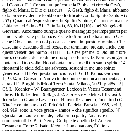
e il Corano. E il Corano, un po’ come la Bibbia, ci ricorda Gesù,
figlio di Maria. E Dio ci assicura: « A Gesù, figlio di Maria, abbiamo
dato prove evidenti e lo abbiamo fortificato con lo Spirito Santo » (v.
253). Quanto all’espressione « lo Spirito Santo », è la medesima che
abbiamo nel Salmo 51,13, in Isaia, 63,10-11[10] e nel Vangelo di
Giovanni. Ascoltiamo dunque questo messaggio per impegnarci per
la non-violenza e per la pace. E che lo Spirito che ha animato Gesù
e che Dio dà anche a noi possa sostenerci in questo cammino. Che
ciascuna e ciascuno di noi possa, per terminare, pregare anche con
questi versetti del Salmo 51[11]: « 12 Crea per me, o Dio, un cuore
puro, consolida dentro di me uno spirito fermo. 13 Non respingermi
lontano dal tuo volto. Non allontanare da me il tuo santo spirito; 14
riportami la gioia della tua salvezza, sostieni in me uno spirito
generoso ». [1] Per questa traduzione, cf. G. Di Palma, Giovanni
1,19-34, in Giovanni. Nuova traduzione ecumenica commentata, a
cura di E. Borghi, Edizioni Terra Santa, Milano, 2021, p. 48s. [2]
Cf. L. Koehler – W. Baumgartner, Lexicon in Veteris Testamenti
libros, Brill, Leiden, 1958, p. 352, alla voce « taleh ». [3] Così J.
Jeremias in Grande Lessico del Nuovo Testamento, fondato da G.
Kittel e continuato da G. Friedrich, Paideia, Brescia, 1965, vol. I,
col. 919, sotto la voce greca « amnos » che significa agnello. [4]
Questa traduzione riprende, nella prima parte, l’analisi e il
commento di D. Barthélemy, Critique textuelle de l’Ancien
Testament. Tome 2. Isaïe, Jérémie, Lamentations, Éditions