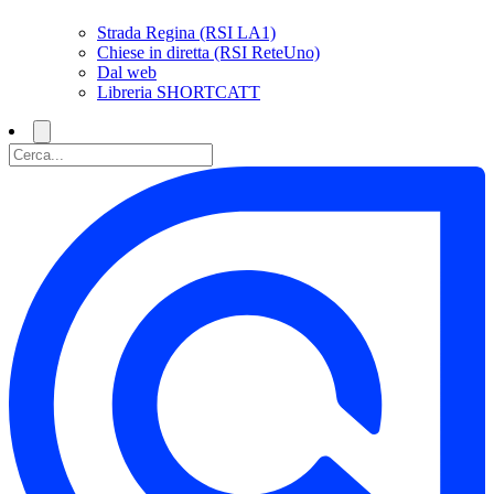
Strada Regina (RSI LA1)
Chiese in diretta (RSI ReteUno)
Dal web
Libreria SHORTCATT