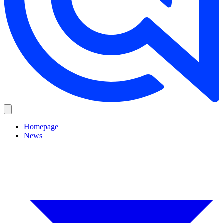
Homepage
News