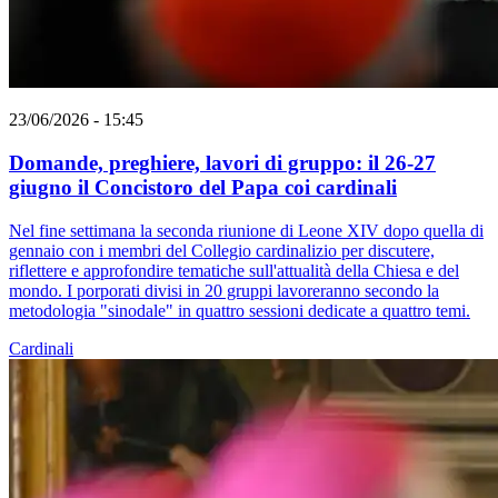
23/06/2026 - 15:45
Domande, preghiere, lavori di gruppo: il 26-27
giugno il Concistoro del Papa coi cardinali
Nel fine settimana la seconda riunione di Leone XIV dopo quella di
gennaio con i membri del Collegio cardinalizio per discutere,
riflettere e approfondire tematiche sull'attualità della Chiesa e del
mondo. I porporati divisi in 20 gruppi lavoreranno secondo la
metodologia "sinodale" in quattro sessioni dedicate a quattro temi.
Cardinali