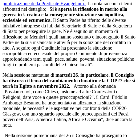
pubblicazione della Predicate Evangelium.
La nota racconta i temi
affrontati nel dettaglio; "
Si è aperta la riflessione in merito alla
guerra in Ucraina e la conseguente situazione sociopolitica,
ecclesiale ed ecumenica.
Il Santo Padre ha riferito delle diverse
iniziative intraprese da lui, dal Segretario di Stato e dalla Segreteria
di Stato per perseguire la pace. Ne è seguito un momento di
riflessione tra Membri i quali hanno sostenuto e incoraggiato il Santo
Padre nella sua instancabile attività per la soluzione del conflitto in
atto. A seguire ogni Cardinale ha presentato la situazione
sociopolitica ed ecclesiale del proprio Continente di provenienza
approfondendo temi quali: pace, salute, povertà, situazione politiche
fragili e problemi pastorali delle Chiese locali".
Nella sessione mattutina di
martedì 26, in particolare, il Consiglio
ha discusso il tema del cambiamento climatico e la COP27 che si
terrà in Egitto a novembre 2022.
"Attorno alla domanda
“Possiamo noi, come Chiesa, insieme ad altre Confessioni e
Religioni, dare voce a queste preoccupazioni?”, il Card. Fridolin
Ambongo Besungu ha argomentato analizzando la situazione
mondiale, le necessità e le aspettative nei confronti della COP26
Glasgow, con uno sguardo speciale alle preoccupazioni dei Paesi
poveri dell’Asia, America Latina, Africa e Oceania", dice ancora la
nota.
"Nella sessione pomeridiana del 26 il Consiglio ha proseguito lo