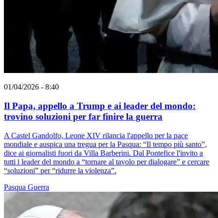
01/04/2026 - 8:40
Il Papa, appello a Trump e ai leader del mondo:
trovino soluzioni per far finire la guerra
A Castel Gandolfo, Leone XIV rilancia l'appello per la pace
mondiale e auspica una tregua per la Pasqua: “Il tempo più santo”,
dice ai giornalisti fuori da Villa Barberini. Dal Pontefice l'invito a
tutti i leader del mondo a “tornare al tavolo per dialogare” e cercare
“soluzioni” per “ridurre la violenza”.
Pasqua
Guerra