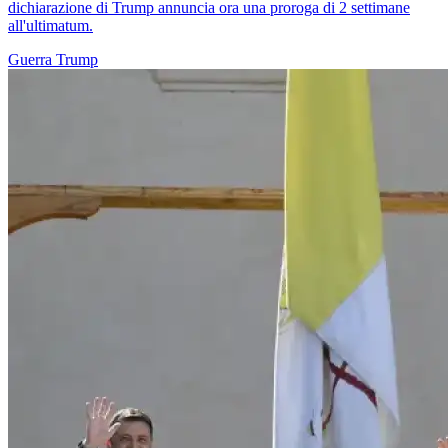
dichiarazione di Trump annuncia ora una proroga di 2 settimane
all'ultimatum.
Guerra
Trump