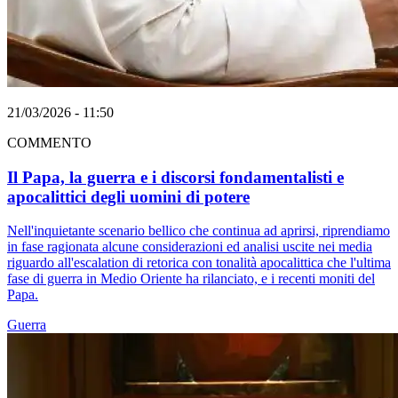
21/03/2026 - 11:50
COMMENTO
Il Papa, la guerra e i discorsi fondamentalisti e
apocalittici degli uomini di potere
Nell'inquietante scenario bellico che continua ad aprirsi, riprendiamo
in fase ragionata alcune considerazioni ed analisi uscite nei media
riguardo all'escalation di retorica con tonalità apocalittica che l'ultima
fase di guerra in Medio Oriente ha rilanciato, e i recenti moniti del
Papa.
Guerra