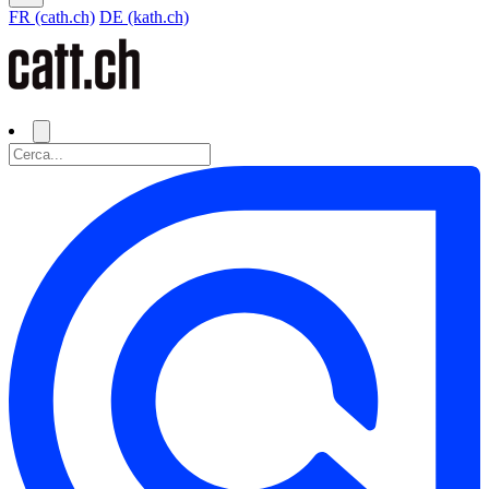
FR (cath.ch)
DE (kath.ch)