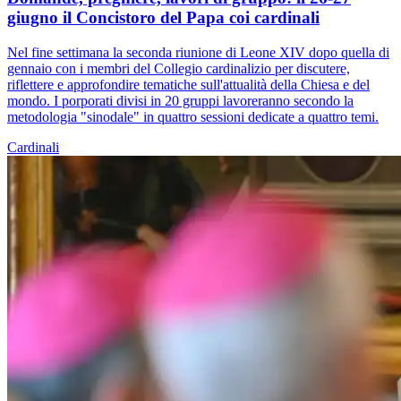
giugno il Concistoro del Papa coi cardinali
Nel fine settimana la seconda riunione di Leone XIV dopo quella di
gennaio con i membri del Collegio cardinalizio per discutere,
riflettere e approfondire tematiche sull'attualità della Chiesa e del
mondo. I porporati divisi in 20 gruppi lavoreranno secondo la
metodologia "sinodale" in quattro sessioni dedicate a quattro temi.
Cardinali