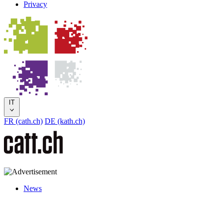
Privacy
IT
FR (cath.ch)
DE (kath.ch)
News