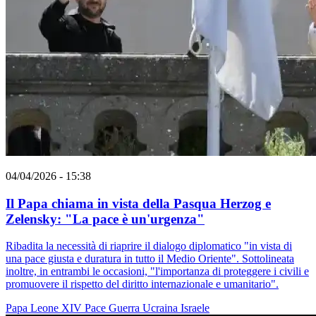
04/04/2026 - 15:38
Il Papa chiama in vista della Pasqua Herzog e
Zelensky: "La pace è un'urgenza"
Ribadita la necessità di riaprire il dialogo diplomatico "in vista di
una pace giusta e duratura in tutto il Medio Oriente". Sottolineata
inoltre, in entrambi le occasioni, "l'importanza di proteggere i civili e
promuovere il rispetto del diritto internazionale e umanitario".
Papa Leone XIV
Pace
Guerra
Ucraina
Israele