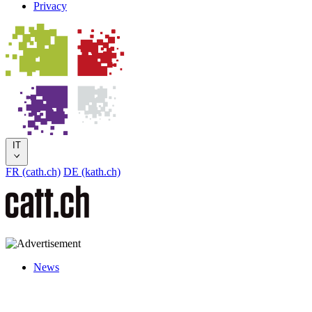
Privacy
IT
FR (cath.ch)
DE (kath.ch)
News