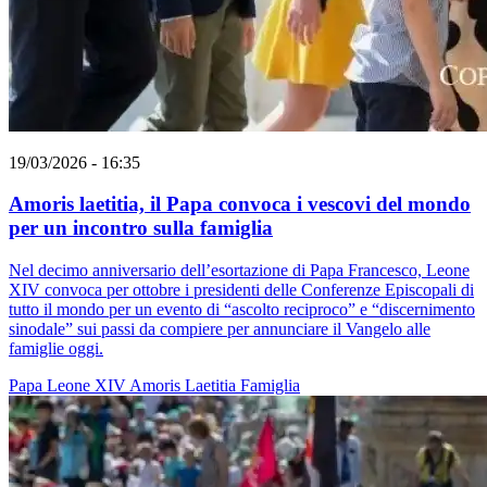
19/03/2026 - 16:35
Amoris laetitia, il Papa convoca i vescovi del mondo
per un incontro sulla famiglia
Nel decimo anniversario dell’esortazione di Papa Francesco, Leone
XIV convoca per ottobre i presidenti delle Conferenze Episcopali di
tutto il mondo per un evento di “ascolto reciproco” e “discernimento
sinodale” sui passi da compiere per annunciare il Vangelo alle
famiglie oggi.
Papa Leone XIV
Amoris Laetitia
Famiglia