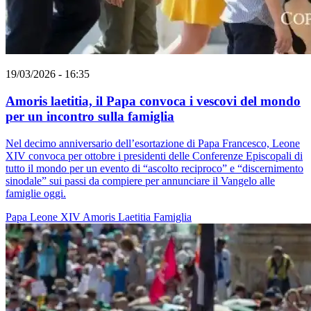
19/03/2026 - 16:35
Amoris laetitia, il Papa convoca i vescovi del mondo
per un incontro sulla famiglia
Nel decimo anniversario dell’esortazione di Papa Francesco, Leone
XIV convoca per ottobre i presidenti delle Conferenze Episcopali di
tutto il mondo per un evento di “ascolto reciproco” e “discernimento
sinodale” sui passi da compiere per annunciare il Vangelo alle
famiglie oggi.
Papa Leone XIV
Amoris Laetitia
Famiglia