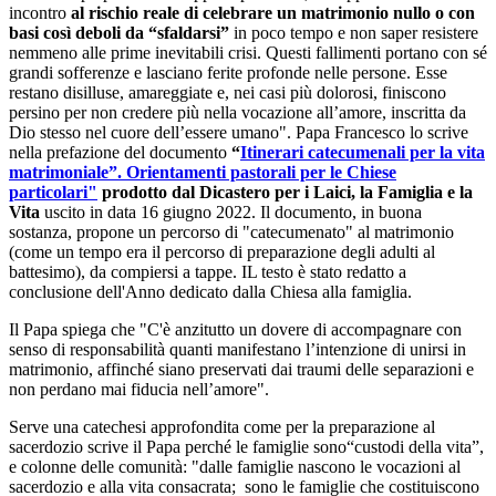
incontro
al rischio reale di celebrare un matrimonio nullo o con
basi così deboli da “sfaldarsi”
in poco tempo e non saper resistere
nemmeno alle prime inevitabili crisi. Questi fallimenti portano con sé
grandi sofferenze e lasciano ferite profonde nelle persone. Esse
restano disilluse, amareggiate e, nei casi più dolorosi, finiscono
persino per non credere più nella vocazione all’amore, inscritta da
Dio stesso nel cuore dell’essere umano". Papa Francesco lo scrive
nella prefazione del documento
“
Itinerari catecumenali per la vita
matrimoniale”. Orientamenti pastorali per le Chiese
particolari"
prodotto dal Dicastero per i Laici, la Famiglia e la
Vita
uscito in data 16 giugno 2022. Il documento, in buona
sostanza, propone un percorso di "catecumenato" al matrimonio
(come un tempo era il percorso di preparazione degli adulti al
battesimo), da compiersi a tappe. IL testo è stato redatto a
conclusione dell'Anno dedicato dalla Chiesa alla famiglia.
Il Papa spiega che "C'è anzitutto un dovere di accompagnare con
senso di responsabilità quanti manifestano l’intenzione di unirsi in
matrimonio, affinché siano preservati dai traumi delle separazioni e
non perdano mai fiducia nell’amore".
Serve una catechesi approfondita come per la preparazione al
sacerdozio scrive il Papa perché le famiglie sono“custodi della vita”,
e colonne delle comunità: "dalle famiglie nascono le vocazioni al
sacerdozio e alla vita consacrata; sono le famiglie che costituiscono