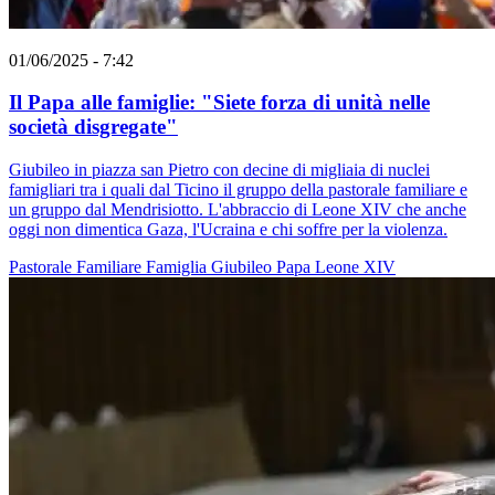
01/06/2025 - 7:42
Il Papa alle famiglie: "Siete forza di unità nelle
società disgregate"
Giubileo in piazza san Pietro con decine di migliaia di nuclei
famigliari tra i quali dal Ticino il gruppo della pastorale familiare e
un gruppo dal Mendrisiotto. L'abbraccio di Leone XIV che anche
oggi non dimentica Gaza, l'Ucraina e chi soffre per la violenza.
Pastorale Familiare
Famiglia
Giubileo
Papa Leone XIV