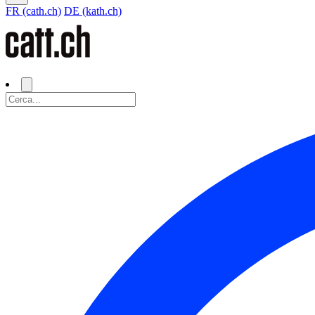
FR (cath.ch)
DE (kath.ch)