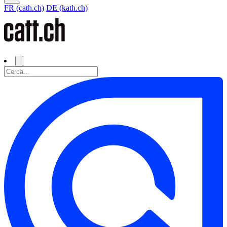
FR (cath.ch)
DE (kath.ch)