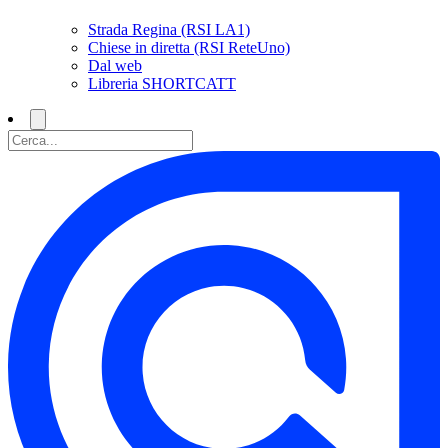
Strada Regina (RSI LA1)
Chiese in diretta (RSI ReteUno)
Dal web
Libreria SHORTCATT