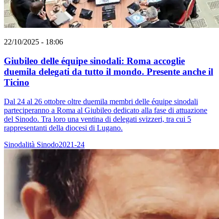
22/10/2025 - 18:06
Giubileo delle équipe sinodali: Roma accoglie
duemila delegati da tutto il mondo. Presente anche il
Ticino
Dal 24 al 26 ottobre oltre duemila membri delle équipe sinodali
parteciperanno a Roma al Giubileo dedicato alla fase di attuazione
del Sinodo. Tra loro una ventina di delegati svizzeri, tra cui 5
rappresentanti della diocesi di Lugano.
Sinodalità
Sinodo2021-24