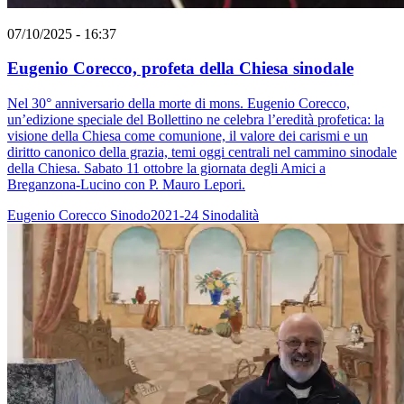
07/10/2025 - 16:37
Eugenio Corecco, profeta della Chiesa sinodale
Nel 30° anniversario della morte di mons. Eugenio Corecco,
un’edizione speciale del Bollettino ne celebra l’eredità profetica: la
visione della Chiesa come comunione, il valore dei carismi e un
diritto canonico della grazia, temi oggi centrali nel cammino sinodale
della Chiesa. Sabato 11 ottobre la giornata degli Amici a
Breganzona-Lucino con P. Mauro Lepori.
Eugenio Corecco
Sinodo2021-24
Sinodalità