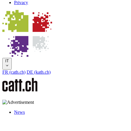
Privacy
IT
FR (cath.ch)
DE (kath.ch)
News