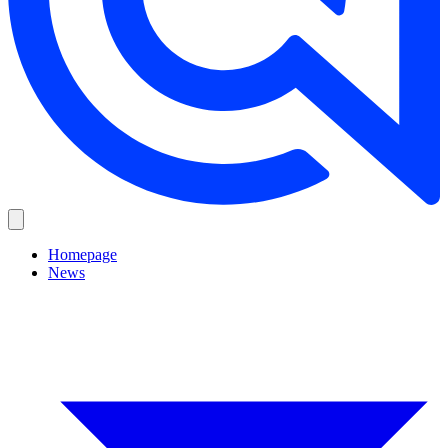
Homepage
News