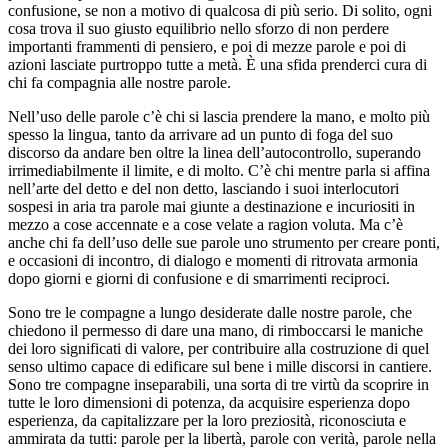
confusione, se non a motivo di qualcosa di più serio. Di solito, ogni
cosa trova il suo giusto equilibrio nello sforzo di non perdere
importanti frammenti di pensiero, e poi di mezze parole e poi di
azioni lasciate purtroppo tutte a metà. È una sfida prenderci cura di
chi fa compagnia alle nostre parole.
Nell’uso delle parole c’è chi si lascia prendere la mano, e molto più
spesso la lingua, tanto da arrivare ad un punto di foga del suo
discorso da andare ben oltre la linea dell’autocontrollo, superando
irrimediabilmente il limite, e di molto. C’è chi mentre parla si affina
nell’arte del detto e del non detto, lasciando i suoi interlocutori
sospesi in aria tra parole mai giunte a destinazione e incuriositi in
mezzo a cose accennate e a cose velate a ragion voluta. Ma c’è
anche chi fa dell’uso delle sue parole uno strumento per creare ponti,
e occasioni di incontro, di dialogo e momenti di ritrovata armonia
dopo giorni e giorni di confusione e di smarrimenti reciproci.
Sono tre le compagne a lungo desiderate dalle nostre parole, che
chiedono il permesso di dare una mano, di rimboccarsi le maniche
dei loro significati di valore, per contribuire alla costruzione di quel
senso ultimo capace di edificare sul bene i mille discorsi in cantiere.
Sono tre compagne inseparabili, una sorta di tre virtù da scoprire in
tutte le loro dimensioni di potenza, da acquisire esperienza dopo
esperienza, da capitalizzare per la loro preziosità, riconosciuta e
ammirata da tutti: parole per la libertà, parole con verità, parole nella