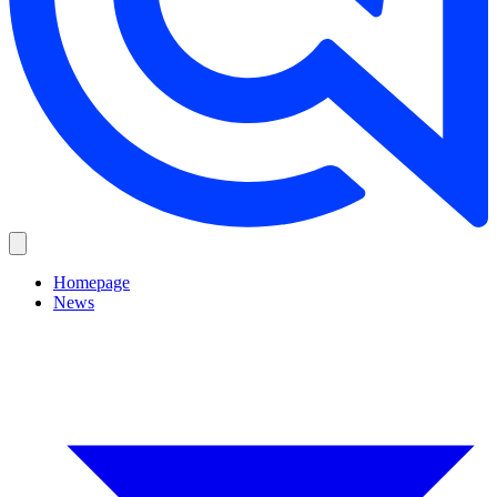
Homepage
News