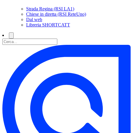
Strada Regina (RSI LA1)
Chiese in diretta (RSI ReteUno)
Dal web
Libreria SHORTCATT