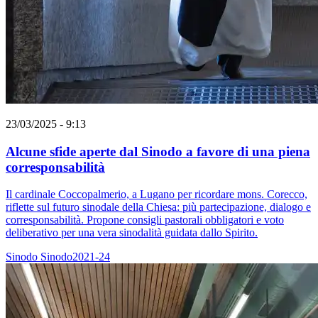
23/03/2025 - 9:13
Alcune sfide aperte dal Sinodo a favore di una piena
corresponsabilità
Il cardinale Coccopalmerio, a Lugano per ricordare mons. Corecco,
riflette sul futuro sinodale della Chiesa: più partecipazione, dialogo e
corresponsabilità. Propone consigli pastorali obbligatori e voto
deliberativo per una vera sinodalità guidata dallo Spirito.
Sinodo
Sinodo2021-24