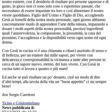
nostro esistere, con il desiderio di risultare poi persone saporose e di
gusto, in gioco non ci sono solo cose o esperienze passate, che
necessitano di essere impastate tra loro e così alimentare il nostro
vivere quotidiano. Figlio dell’Uomo e Figlio di Dio, accogliendo
Gesù ai fornelli della nostra storia personale, ogni giorno abbiamo
concretamente modo di apprendere l’arte della misura, imparando a
dosare i molti aspetti della nostra personalità, preziosi ingredienti
quali l’amorevolezza, la compassione, la prossimità, la cura del
prossimo, l’accoglienza e la disponibilità verso ogni uomo ed ogni
donna.
Con Gesù in cucina vi è una chiamata a cibarci anzitutto di senso e
di bellezza, per un esistere dai mille sapori, per vivere con
delicatezza e corresponsabilità la vicinanza a tante altre persone in
cerca di un sapore nuovo, eterno, del loro vivere. Con Gesù in
cucina tutto si lavora a quattro e più mani!
Ed anche se può risultare un po’ desueto, cioè un modo di dire
d’altri tempi, alla tavola della vita un “buon appetito” ci sta sempre
bene!
don Sergio Carettoni
Ticino e Grigionitaliano
News pubblicata il: