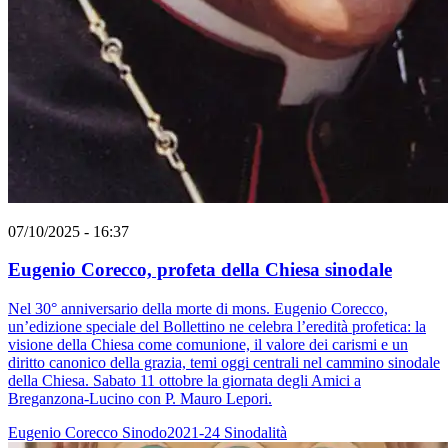
07/10/2025 - 16:37
Eugenio Corecco, profeta della Chiesa sinodale
Nel 30° anniversario della morte di mons. Eugenio Corecco,
un’edizione speciale del Bollettino ne celebra l’eredità profetica: la
visione della Chiesa come comunione, il valore dei carismi e un
diritto canonico della grazia, temi oggi centrali nel cammino sinodale
della Chiesa. Sabato 11 ottobre la giornata degli Amici a
Breganzona-Lucino con P. Mauro Lepori.
Eugenio Corecco
Sinodo2021-24
Sinodalità