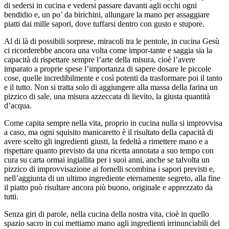
di sedersi in cucina e vedersi passare davanti agli occhi ogni
bendidio e, un po’ da birichini, allungare la mano per assaggiare
piatti dai mille sapori, dove tuffarsi dentro con gusto e stupore.
Al di là di possibili sorprese, miracoli tra le pentole, in cucina Gesù
ci ricorderebbe ancora una volta come impor-tante e saggia sia la
capacità di rispettare sempre l’arte della misura, cioè l’avere
imparato a proprie spese l’importanza di sapere dosare le piccole
cose, quelle incredibilmente e così potenti da trasformare poi il tanto
e il tutto. Non si tratta solo di aggiungere alla massa della farina un
pizzico di sale, una misura azzeccata di lievito, la giusta quantità
d’acqua.
Come capita sempre nella vita, proprio in cucina nulla si improvvisa
a caso, ma ogni squisito manicaretto è il risultato della capacità di
avere scelto gli ingredienti giusti, la fedeltà a rimettere mano e a
rispettare quanto previsto da una ricetta annotata a suo tempo con
cura su carta ormai ingiallita per i suoi anni, anche se talvolta un
pizzico di improvvisazione ai fornelli scombina i sapori previsti e,
nell’aggiunta di un ultimo ingrediente eternamente segreto, alla fine
il piatto può risultare ancora più buono, originale e apprezzato da
tutti.
Senza giri di parole, nella cucina della nostra vita, cioè in quello
spazio sacro in cui mettiamo mano agli ingredienti irrinunciabili del