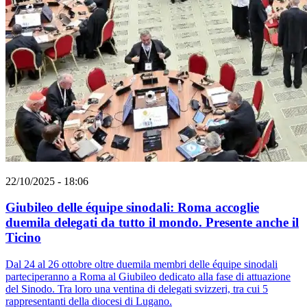
22/10/2025 - 18:06
Giubileo delle équipe sinodali: Roma accoglie
duemila delegati da tutto il mondo. Presente anche il
Ticino
Dal 24 al 26 ottobre oltre duemila membri delle équipe sinodali
parteciperanno a Roma al Giubileo dedicato alla fase di attuazione
del Sinodo. Tra loro una ventina di delegati svizzeri, tra cui 5
rappresentanti della diocesi di Lugano.