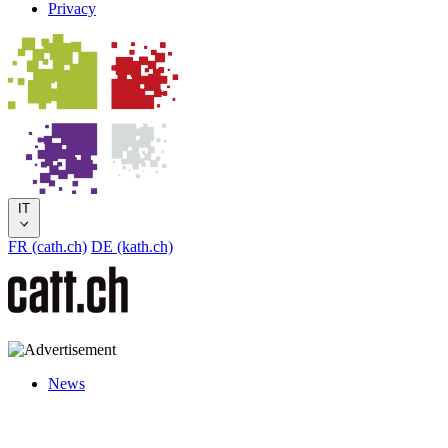
Privacy
IT
FR (cath.ch)
DE (kath.ch)
News