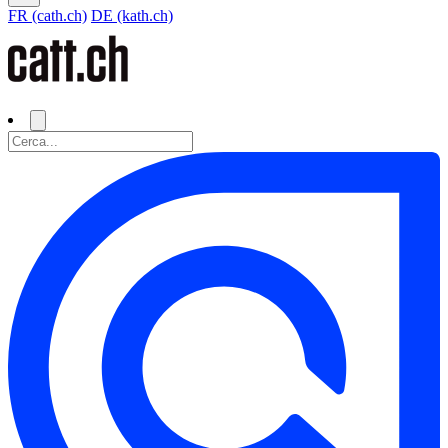
FR (cath.ch)
DE (kath.ch)