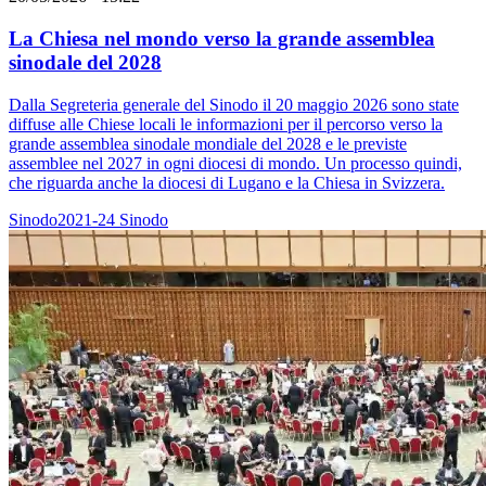
La Chiesa nel mondo verso la grande assemblea
sinodale del 2028
Dalla Segreteria generale del Sinodo il 20 maggio 2026 sono state
diffuse alle Chiese locali le informazioni per il percorso verso la
grande assemblea sinodale mondiale del 2028 e le previste
assemblee nel 2027 in ogni diocesi di mondo. Un processo quindi,
che riguarda anche la diocesi di Lugano e la Chiesa in Svizzera.
Sinodo2021-24
Sinodo