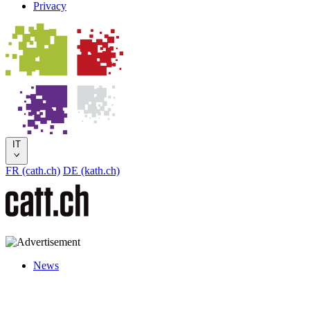
Privacy
IT
FR (cath.ch)
DE (kath.ch)
News