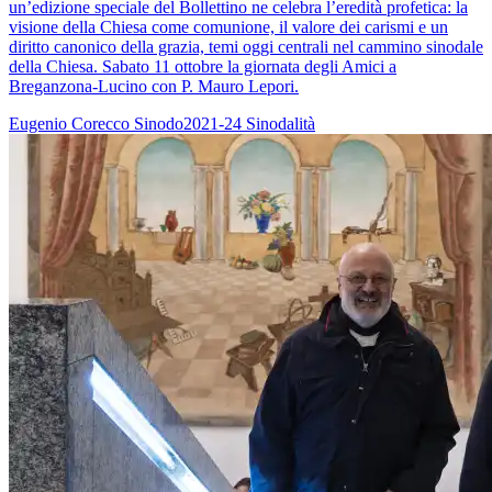
un’edizione speciale del Bollettino ne celebra l’eredità profetica: la
visione della Chiesa come comunione, il valore dei carismi e un
diritto canonico della grazia, temi oggi centrali nel cammino sinodale
della Chiesa. Sabato 11 ottobre la giornata degli Amici a
Breganzona-Lucino con P. Mauro Lepori.
Eugenio Corecco
Sinodo2021-24
Sinodalità