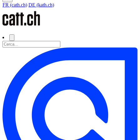
FR (cath.ch)
DE (kath.ch)