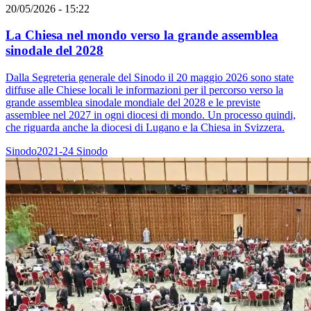
20/05/2026 - 15:22
La Chiesa nel mondo verso la grande assemblea
sinodale del 2028
Dalla Segreteria generale del Sinodo il 20 maggio 2026 sono state
diffuse alle Chiese locali le informazioni per il percorso verso la
grande assemblea sinodale mondiale del 2028 e le previste
assemblee nel 2027 in ogni diocesi di mondo. Un processo quindi,
che riguarda anche la diocesi di Lugano e la Chiesa in Svizzera.
Sinodo2021-24
Sinodo