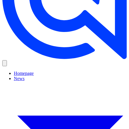
Homepage
News