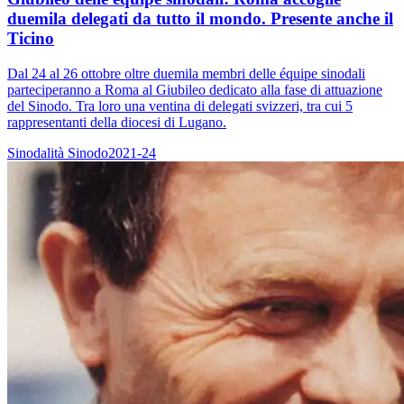
duemila delegati da tutto il mondo. Presente anche il
Ticino
Dal 24 al 26 ottobre oltre duemila membri delle équipe sinodali
parteciperanno a Roma al Giubileo dedicato alla fase di attuazione
del Sinodo. Tra loro una ventina di delegati svizzeri, tra cui 5
rappresentanti della diocesi di Lugano.
Sinodalità
Sinodo2021-24