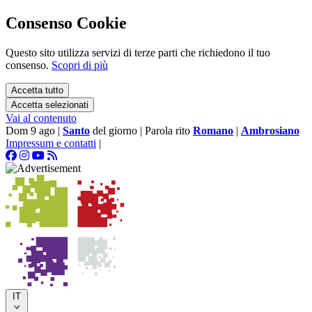
Consenso Cookie
Questo sito utilizza servizi di terze parti che richiedono il tuo
consenso.
Scopri di più
Accetta tutto
Accetta selezionati
Vai al contenuto
Dom 9 ago
|
Santo
del giorno
|
Parola rito
Romano
|
Ambrosiano
Impressum e contatti
|
IT