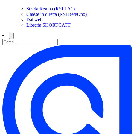
Strada Regina (RSI LA1)
Chiese in diretta (RSI ReteUno)
Dal web
Libreria SHORTCATT