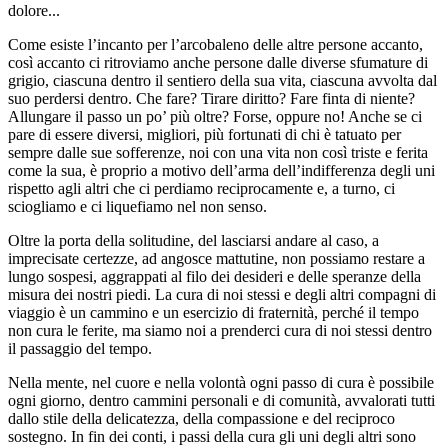
dolore...
Come esiste l’incanto per l’arcobaleno delle altre persone accanto,
così accanto ci ritroviamo anche persone dalle diverse sfumature di
grigio, ciascuna dentro il sentiero della sua vita, ciascuna avvolta dal
suo perdersi dentro. Che fare? Tirare diritto? Fare finta di niente?
Allungare il passo un po’ più oltre? Forse, oppure no! Anche se ci
pare di essere diversi, migliori, più fortunati di chi è tatuato per
sempre dalle sue sofferenze, noi con una vita non così triste e ferita
come la sua, è proprio a motivo dell’arma dell’indifferenza degli uni
rispetto agli altri che ci perdiamo reciprocamente e, a turno, ci
sciogliamo e ci liquefiamo nel non senso.
Oltre la porta della solitudine, del lasciarsi andare al caso, a
imprecisate certezze, ad angosce mattutine, non possiamo restare a
lungo sospesi, aggrappati al filo dei desideri e delle speranze della
misura dei nostri piedi. La cura di noi stessi e degli altri compagni di
viaggio è un cammino e un esercizio di fraternità, perché il tempo
non cura le ferite, ma siamo noi a prenderci cura di noi stessi dentro
il passaggio del tempo.
Nella mente, nel cuore e nella volontà ogni passo di cura è possibile
ogni giorno, dentro cammini personali e di comunità, avvalorati tutti
dallo stile della delicatezza, della compassione e del reciproco
sostegno. In fin dei conti, i passi della cura gli uni degli altri sono