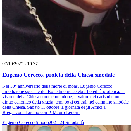
07/10/2025 - 16:37
Eugenio Corecco, profeta della Chiesa sinodale
Nel 30° anniversario della morte di mons. Eugenio Corecco,
un’edizione speciale del Bollettino ne celebra l’eredità profetica: la
visione della Chiesa come comunione, il valore dei carismi e un
diritto canonico della grazia, temi oggi centrali nel cammino sinodale
della Chiesa. Sabato 11 ottobre la giornata degli Amici a
Breganzona-Lucino con P. Mauro Lepori.
Eugenio Corecco
Sinodo2021-24
Sinodalità