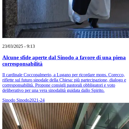
23/03/2025 - 9:13
Alcune sfide aperte dal Sinodo a favore di una piena
corresponsabilità
Il cardinale Coccopalmerio, a Lugano per ricordare mons. Corecco,
riflette sul futuro sinodale della Chiesa: più partecipazione, dialogo e
corresponsabilità. Propone consigli pastorali obbligatori e voto
deliberativo per una vera sinodalità guidata dallo Spirito.
Sinodo
Sinodo2021-24