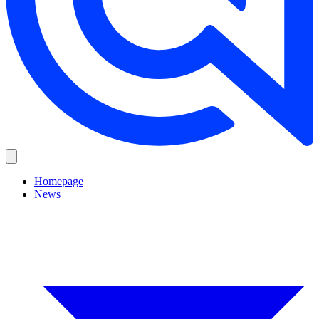
Homepage
News