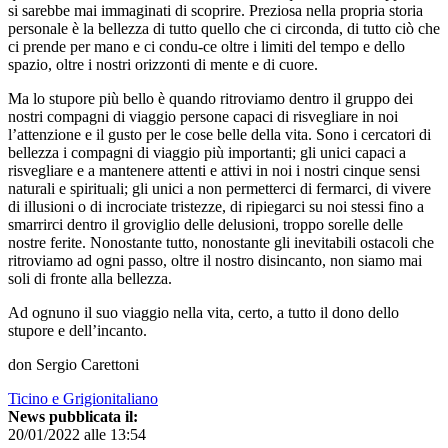
si sarebbe mai immaginati di scoprire. Preziosa nella propria storia
personale è la bellezza di tutto quello che ci circonda, di tutto ciò che
ci prende per mano e ci condu-ce oltre i limiti del tempo e dello
spazio, oltre i nostri orizzonti di mente e di cuore.
Ma lo stupore più bello è quando ritroviamo dentro il gruppo dei
nostri compagni di viaggio persone capaci di risvegliare in noi
l’attenzione e il gusto per le cose belle della vita. Sono i cercatori di
bellezza i compagni di viaggio più importanti; gli unici capaci a
risvegliare e a mantenere attenti e attivi in noi i nostri cinque sensi
naturali e spirituali; gli unici a non permetterci di fermarci, di vivere
di illusioni o di incrociate tristezze, di ripiegarci su noi stessi fino a
smarrirci dentro il groviglio delle delusioni, troppo sorelle delle
nostre ferite. Nonostante tutto, nonostante gli inevitabili ostacoli che
ritroviamo ad ogni passo, oltre il nostro disincanto, non siamo mai
soli di fronte alla bellezza.
Ad ognuno il suo viaggio nella vita, certo, a tutto il dono dello
stupore e dell’incanto.
don Sergio Carettoni
Ticino e Grigionitaliano
News pubblicata il:
20/01/2022 alle 13:54