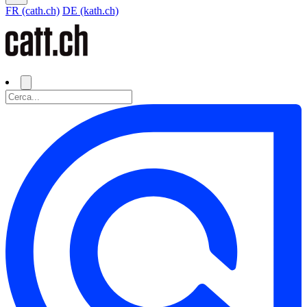
FR (cath.ch)
DE (kath.ch)