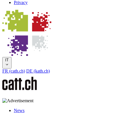
Privacy
IT
FR (cath.ch)
DE (kath.ch)
News