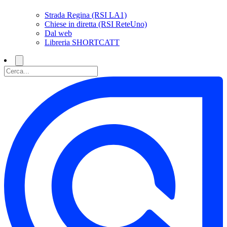
Strada Regina (RSI LA1)
Chiese in diretta (RSI ReteUno)
Dal web
Libreria SHORTCATT