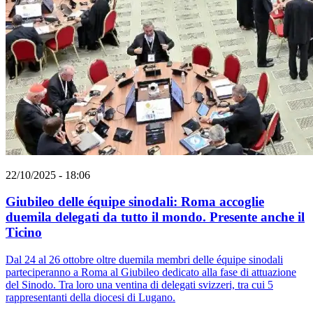
22/10/2025 - 18:06
Giubileo delle équipe sinodali: Roma accoglie
duemila delegati da tutto il mondo. Presente anche il
Ticino
Dal 24 al 26 ottobre oltre duemila membri delle équipe sinodali
parteciperanno a Roma al Giubileo dedicato alla fase di attuazione
del Sinodo. Tra loro una ventina di delegati svizzeri, tra cui 5
rappresentanti della diocesi di Lugano.