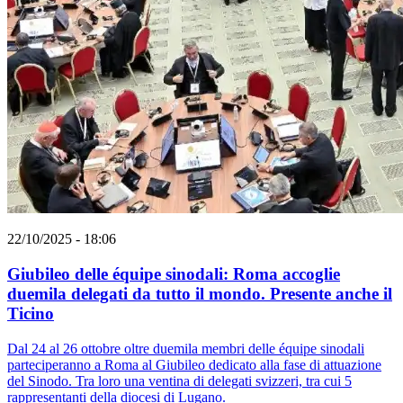
22/10/2025 - 18:06
Giubileo delle équipe sinodali: Roma accoglie
duemila delegati da tutto il mondo. Presente anche il
Ticino
Dal 24 al 26 ottobre oltre duemila membri delle équipe sinodali
parteciperanno a Roma al Giubileo dedicato alla fase di attuazione
del Sinodo. Tra loro una ventina di delegati svizzeri, tra cui 5
rappresentanti della diocesi di Lugano.