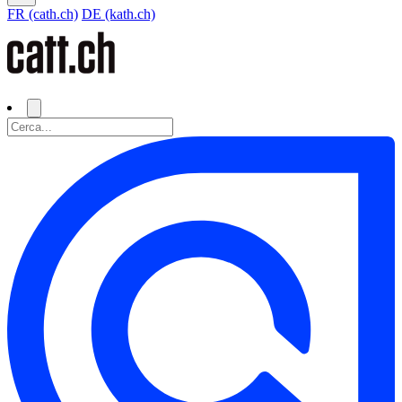
FR (cath.ch)
DE (kath.ch)