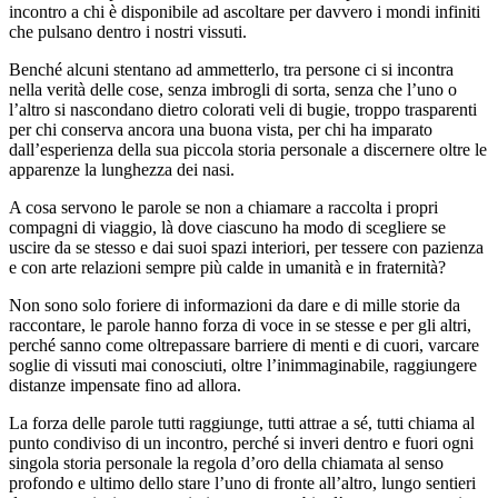
incontro a chi è disponibile ad ascoltare per davvero i mondi infiniti
che pulsano dentro i nostri vissuti.
Benché alcuni stentano ad ammetterlo, tra persone ci si incontra
nella verità delle cose, senza imbrogli di sorta, senza che l’uno o
l’altro si nascondano dietro colorati veli di bugie, troppo trasparenti
per chi conserva ancora una buona vista, per chi ha imparato
dall’esperienza della sua piccola storia personale a discernere oltre le
apparenze la lunghezza dei nasi.
A cosa servono le parole se non a chiamare a raccolta i propri
compagni di viaggio, là dove ciascuno ha modo di scegliere se
uscire da se stesso e dai suoi spazi interiori, per tessere con pazienza
e con arte relazioni sempre più calde in umanità e in fraternità?
Non sono solo foriere di informazioni da dare e di mille storie da
raccontare, le parole hanno forza di voce in se stesse e per gli altri,
perché sanno come oltrepassare barriere di menti e di cuori, varcare
soglie di vissuti mai conosciuti, oltre l’inimmaginabile, raggiungere
distanze impensate fino ad allora.
La forza delle parole tutti raggiunge, tutti attrae a sé, tutti chiama al
punto condiviso di un incontro, perché si inveri dentro e fuori ogni
singola storia personale la regola d’oro della chiamata al senso
profondo e ultimo dello stare l’uno di fronte all’altro, lungo sentieri