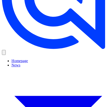
Homepage
News