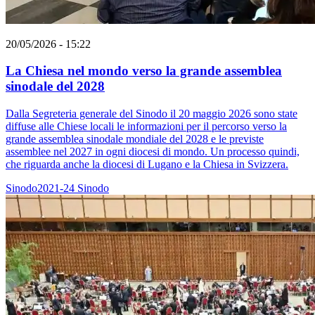
20/05/2026 - 15:22
La Chiesa nel mondo verso la grande assemblea
sinodale del 2028
Dalla Segreteria generale del Sinodo il 20 maggio 2026 sono state
diffuse alle Chiese locali le informazioni per il percorso verso la
grande assemblea sinodale mondiale del 2028 e le previste
assemblee nel 2027 in ogni diocesi di mondo. Un processo quindi,
che riguarda anche la diocesi di Lugano e la Chiesa in Svizzera.
Sinodo2021-24
Sinodo