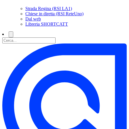
Strada Regina (RSI LA1)
Chiese in diretta (RSI ReteUno)
Dal web
Libreria SHORTCATT