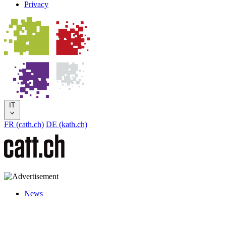
Privacy
IT
FR (cath.ch)
DE (kath.ch)
News