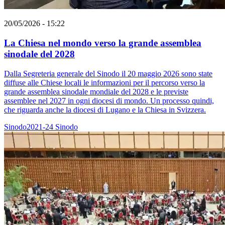
20/05/2026 - 15:22
La Chiesa nel mondo verso la grande assemblea
sinodale del 2028
Dalla Segreteria generale del Sinodo il 20 maggio 2026 sono state
diffuse alle Chiese locali le informazioni per il percorso verso la
grande assemblea sinodale mondiale del 2028 e le previste
assemblee nel 2027 in ogni diocesi di mondo. Un processo quindi,
che riguarda anche la diocesi di Lugano e la Chiesa in Svizzera.
Sinodo2021-24
Sinodo