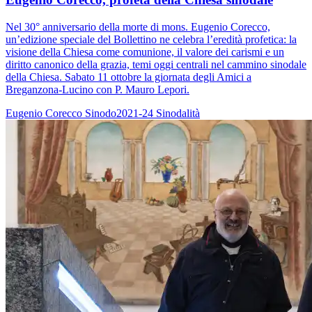
Nel 30° anniversario della morte di mons. Eugenio Corecco,
un’edizione speciale del Bollettino ne celebra l’eredità profetica: la
visione della Chiesa come comunione, il valore dei carismi e un
diritto canonico della grazia, temi oggi centrali nel cammino sinodale
della Chiesa. Sabato 11 ottobre la giornata degli Amici a
Breganzona-Lucino con P. Mauro Lepori.
Eugenio Corecco
Sinodo2021-24
Sinodalità