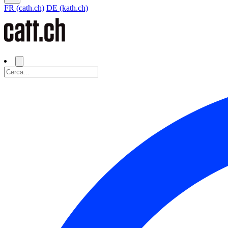
FR (cath.ch)
DE (kath.ch)