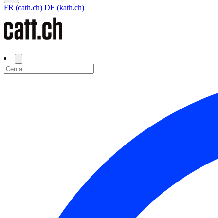
FR (cath.ch)
DE (kath.ch)