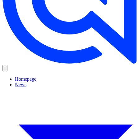
Homepage
News