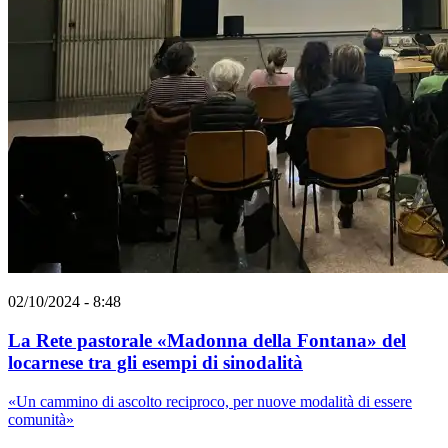
02/10/2024 - 8:48
La Rete pastorale «Madonna della Fontana» del
locarnese tra gli esempi di sinodalità
«Un cammino di ascolto reciproco, per nuove modalità di essere
comunità»