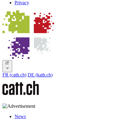
Privacy
IT
FR (cath.ch)
DE (kath.ch)
News