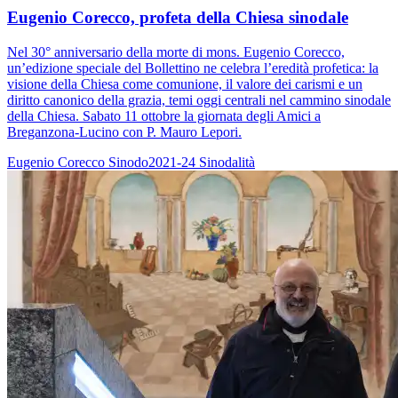
Eugenio Corecco, profeta della Chiesa sinodale
Nel 30° anniversario della morte di mons. Eugenio Corecco,
un’edizione speciale del Bollettino ne celebra l’eredità profetica: la
visione della Chiesa come comunione, il valore dei carismi e un
diritto canonico della grazia, temi oggi centrali nel cammino sinodale
della Chiesa. Sabato 11 ottobre la giornata degli Amici a
Breganzona-Lucino con P. Mauro Lepori.
Eugenio Corecco
Sinodo2021-24
Sinodalità