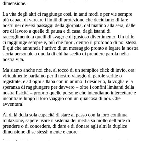
dimensione.
La vita degli altri ci raggiunge così, in tanti modi e per vie sempre
più capaci di varcare i limiti di protezione che decidiamo di fare
nostri nei diversi passaggi della giornata, dal mattino alla sera, dalle
ore di lavoro a quelle di pausa e di casa, dagli istanti di
raccoglimento a quelli di svago e di gustoso divertimento. Un trillo
ci raggiunge sempre e, più che fuori, dentro il profondo di noi stessi.
È qui che annuncia l’arrivo di un messaggio pronto a legare la nostra
storia personale a quella di chi ha scelto di prendere parola nella
nostra vita.
Ma siamo anche noi che, al tocco di un semplice click di invio, ora
virtualmente partiamo per il nostro viaggio di parole scritte o
registrate; e ad ogni sillaba con in animo il desiderio, la voglia e la
speranza di raggiungere per davvero – oltre i confini limitanti della
nostra fisicità – proprio quelle persone che intendiamo intercettare e
incontrare lungo il loro viaggio con un qualcosa di noi. Che
avventura!
Al di là della sola capacità di stare al passo con la loro continua
mutazione, sapere usare il sistema dei media sa molto dell’arte di
prendere o di concedere, di dare e di donare agli altri la duplice
dimensione di se stessi: mente e cuore.