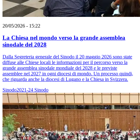
20/05/2026 - 15:22
La Chiesa nel mondo verso la grande assemblea
sinodale del 2028
Dalla Segreteria generale del Sinodo il 20 maggio 2026 sono state
diffuse alle Chiese locali le informazioni per il percorso verso la
grande assemblea sinodale mondiale del 2028 e le previste
assemblee nel 2027 in ogni diocesi di mondo. Un processo quindi,
che riguarda anche la diocesi di Lugano e la Chiesa in Svizzera.
Sinodo2021-24
Sinodo