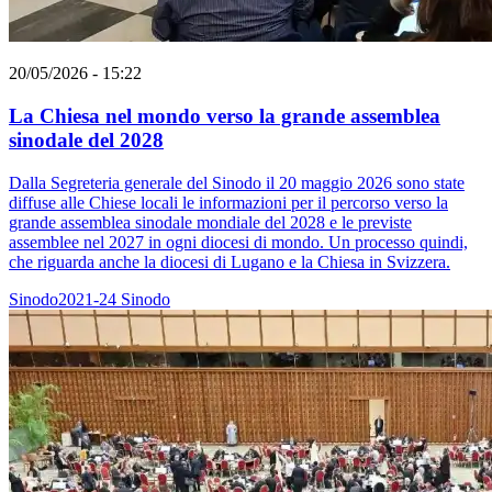
20/05/2026 - 15:22
La Chiesa nel mondo verso la grande assemblea
sinodale del 2028
Dalla Segreteria generale del Sinodo il 20 maggio 2026 sono state
diffuse alle Chiese locali le informazioni per il percorso verso la
grande assemblea sinodale mondiale del 2028 e le previste
assemblee nel 2027 in ogni diocesi di mondo. Un processo quindi,
che riguarda anche la diocesi di Lugano e la Chiesa in Svizzera.
Sinodo2021-24
Sinodo