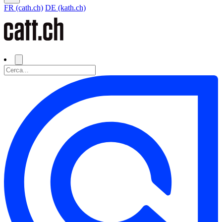
FR (cath.ch)
DE (kath.ch)