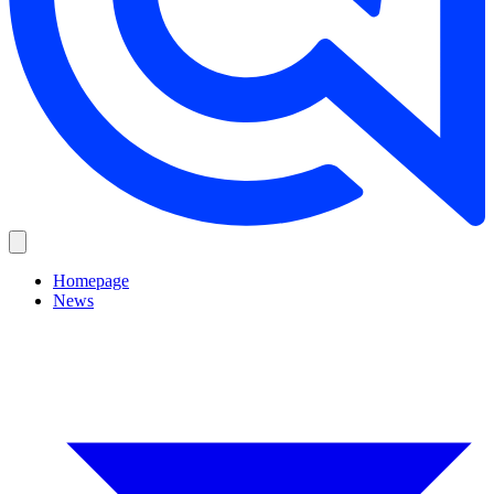
Homepage
News