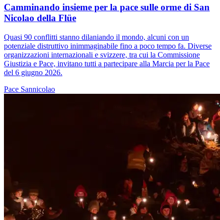
Camminando insieme per la pace sulle orme di San
Nicolao della Flüe
Quasi 90 conflitti stanno dilaniando il mondo, alcuni con un
potenziale distruttivo inimmaginabile fino a poco tempo fa. Diverse
organizzazioni internazionali e svizzere, tra cui la Commissione
Giustizia e Pace, invitano tutti a partecipare alla Marcia per la Pace
del 6 giugno 2026.
Pace
Sannicolao