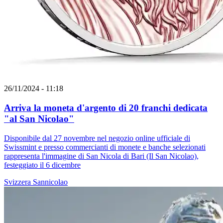
26/11/2024 - 11:18
Arriva la moneta d'argento di 20 franchi dedicata
"al San Nicolao"
Disponibile dal 27 novembre nel negozio online ufficiale di
Swissmint e presso commercianti di monete e banche selezionati
rappresenta l'immagine di San Nicola di Bari (Il San Nicolao),
festeggiato il 6 dicembre
Svizzera
Sannicolao