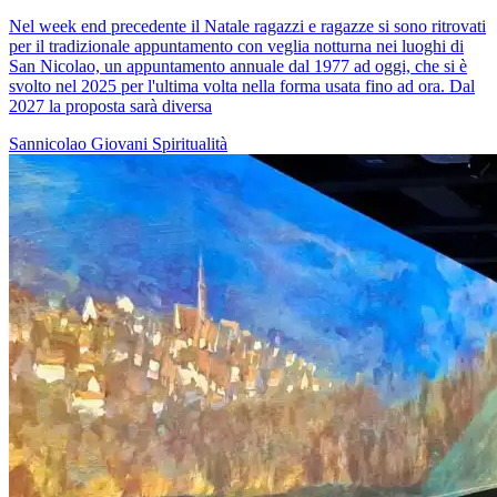
Nel week end precedente il Natale ragazzi e ragazze si sono ritrovati
per il tradizionale appuntamento con veglia notturna nei luoghi di
San Nicolao, un appuntamento annuale dal 1977 ad oggi, che si è
svolto nel 2025 per l'ultima volta nella forma usata fino ad ora. Dal
2027 la proposta sarà diversa
Sannicolao
Giovani
Spiritualità