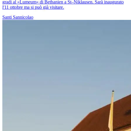
gradi al «Lumeum» di Bethanien a St–Niklausen. Sarà inaugurato
l'11 ottobre ma si può già visitare.
Santi
Sannicolao