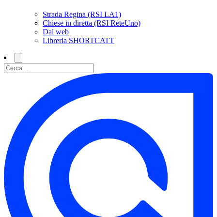
Strada Regina (RSI LA1)
Chiese in diretta (RSI ReteUno)
Dal web
Libreria SHORTCATT