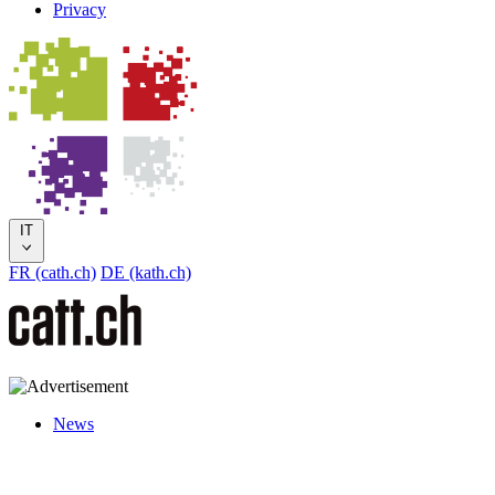
Privacy
IT
FR (cath.ch)
DE (kath.ch)
News