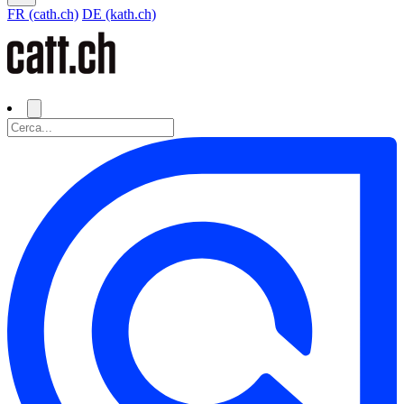
FR (cath.ch)
DE (kath.ch)