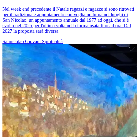
Nel week end precedente il Natale ragazzi e ragazze si sono ritrovati
per il tradizionale appuntamento con veglia notturna nei luoghi di
San Nicolao, un appuntamento annuale dal 1977 ad oggi, che si è
svolto nel 2025 per l'ultima volta nella forma usata fino ad ora. Dal
2027 la proposta sarà diversa
Sannicolao
Giovani
Spiritualità