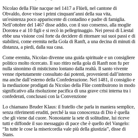
Nicolao della Flüe nacque nel 1417 a Flüeli, nel cantone di
Obvaldo, dove visse i primi cinquant’anni della sua vita,
un'esistenza poco appariscente di contadino e padre di famiglia.
Nell’ottobre del 1467 disse addio, con il suo consenso, alla moglie
Dorotea e ai 10 figli e si recò in pellegrinaggio. Nei pressi di Liestal
ebbe una visione così forte da decidere di ritornare sui suoi passi e di
stabilirsi, come eremita nella Gola di Ranft, a una decina di minuti di
distanza, a piedi, dalla sua casa.
Come eremita, Nicolao divenne una guida spirituale e un consigliere
politico molto ricercato. Il suo ritiro nella gola di Ranft non fu per
nulla sinonimo di misticismo lontano dalla realtà. Il santo vivente
venne ripetutamente consultato dai potenti, provenienti dall’interno
ma anche dall’esterno della Confederazione. Nel 1481, il consiglio e
la mediazione prodigati da Nicolao della Flüe contribuirono in modo
significativo alla risoluzione pacifica di una grave crisi interna tra i
confederati, conclusasi con la Convenzione
Lo chiamano Bruder Klaus: il fratello che parla in maniera semplice,
senza riferimenti eruditi, perché la sua conoscenza di Dio è quella
che gli viene dal cuore. Nonostante la sete di solitudine, lui riceve
tutti e diffonde il suo messaggio di pace che è quello del Vangelo:
“In tutte le cose la misericordia vale più della giustizia”, disse di
Stans.