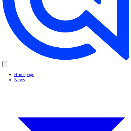
Homepage
News