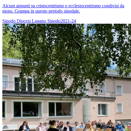
Alcuni appunti su cristocentrismo e ecclesiocentrismo condivisi da
mons. Grampa in questo periodo sinodale.
Sinodo
Diocesi Lugano
Sinodo2021-24