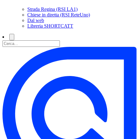
Strada Regina (RSI LA1)
Chiese in diretta (RSI ReteUno)
Dal web
Libreria SHORTCATT