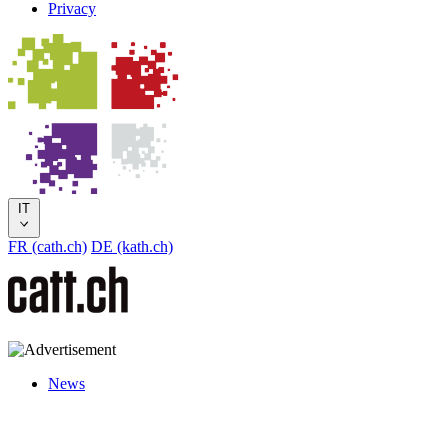
Privacy
IT
FR (cath.ch)
DE (kath.ch)
News