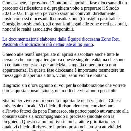
Come sapete, il prossimo 17 ottobre si aprirà la fase diocesana di un
percorso di riflessione e di preghiera volto a preparare il Sinodo
2021-2023. In questo percorso saranno coinvolti direttamente i
nostri consessi diocesani di consultazione (Consiglio pastorale e
Consiglio presbiterale), gli organismi legati alle zone e reti pastorali,
nonché le realtà associative disponibili.
La documentazione elaborata dalla Équipe diocesana Zone Reti
Pastorali dà indicazioni più dettagliate al riguardo
.
Chiedo alle realtà interpellate di aprirsi e ascoltare anche tutte le
persone che non appartengono a queste singole realtà ma che sono
in contatto con esse o per amicizia, simpatia o per ancora non
appartenenza. In questa fase diocesana è importante trasmettere un
messaggio di apertura a tutti, vicini, semi-vicini e lontani.
Ringrazio sin d’ora ognuno di voi per la collaborazione che vorrete
dare a questa consultazione, nei modi che vi saranno possibili.
Stiamo per vivere un momento importante nella vita della Chiesa
universale e locale. Vi chiedo di rispondere con convinzione
all’invito fattoci da papa Francesco, sia partecipando attivamente alla
consultazione sia accompagnando il processo sinodale con la
preghiera. Questo cammino riveste un carattere prioritario per il
quale vi chiedo di riservare il primo posto nella vostra attività dei