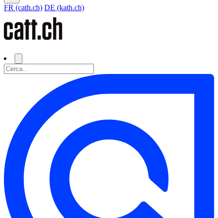
FR (cath.ch)
DE (kath.ch)