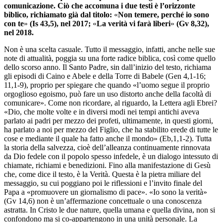
comunicazione. Ciò che accomuna i due testi è l’orizzonte
biblico, richiamato già dal titolo:
«
Non temere, perché io sono
con te
»
(Is 43,5), nel 2017;
«
La verità vi farà liberi
»
(Gv 8,32),
nel 2018.
Non è una scelta casuale. Tutto il messaggio, infatti, anche nelle sue
note di attualità, poggia su una forte radice biblica, così come quello
dello scorso anno. Il Santo Padre, sin dall’inizio del testo, richiama
gli episodi di Caino e Abele e della Torre di Babele (Gen 4,1-16;
11,1-9), proprio per spiegare che quando «l’uomo segue il proprio
orgoglioso egoismo, può fare un uso distorto anche della facoltà di
comunicare». Come non ricordare, al riguardo, la Lettera agli Ebrei?
«Dio, che molte volte e in diversi modi nei tempi antichi aveva
parlato ai padri per mezzo dei profeti, ultimamente, in questi giorni,
ha parlato a noi per mezzo del Figlio, che ha stabilito erede di tutte le
cose e mediante il quale ha fatto anche il mondo» (Eb,1,1-2). Tutta
la storia della salvezza, cioè dell’alleanza continuamente rinnovata
da Dio fedele con il popolo spesso infedele, è un dialogo intessuto di
chiamate, richiami e benedizioni. Fino alla manifestazione di Gesù
che, come dice il testo, è la Verità. Questa è la pietra miliare del
messaggio, su cui poggiano poi le riflessioni e l’invito finale del
Papa a «promuovere un giornalismo di pace». «Io sono la verità»
(Gv 14,6) non è un’affermazione concettuale o una conoscenza
astratta. In Cristo le due nature, quella umana e quella divina, non si
confondono ma si co-appartengono in una unità personale. La