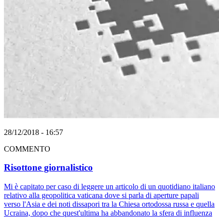
28/12/2018 - 16:57
COMMENTO
Risottone giornalistico
Mi è capitato per caso di leggere un articolo di un quotidiano italiano
relativo alla geopolitica vaticana dove si parla di aperture papali
verso l'Asia e dei noti dissapori tra la Chiesa ortodossa russa e quella
Ucraina, dopo che quest'ultima ha abbandonato la sfera di influenza