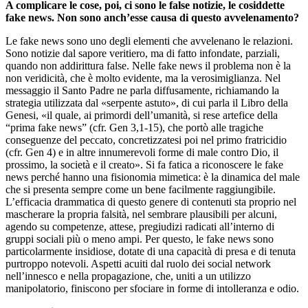
A complicare le cose, poi, ci sono le false notizie, le cosiddette
fake news. Non sono anch’esse causa di questo avvelenamento?
Le fake news sono uno degli elementi che avvelenano le relazioni.
Sono notizie dal sapore veritiero, ma di fatto infondate, parziali,
quando non addirittura false. Nelle fake news il problema non è la
non veridicità, che è molto evidente, ma la verosimiglianza. Nel
messaggio il Santo Padre ne parla diffusamente, richiamando la
strategia utilizzata dal «serpente astuto», di cui parla il Libro della
Genesi, «il quale, ai primordi dell’umanità, si rese artefice della
“prima fake news” (cfr. Gen 3,1-15), che portò alle tragiche
conseguenze del peccato, concretizzatesi poi nel primo fratricidio
(cfr. Gen 4) e in altre innumerevoli forme di male contro Dio, il
prossimo, la società e il creato». Si fa fatica a riconoscere le fake
news perché hanno una fisionomia mimetica: è la dinamica del male
che si presenta sempre come un bene facilmente raggiungibile.
L’efficacia drammatica di questo genere di contenuti sta proprio nel
mascherare la propria falsità, nel sembrare plausibili per alcuni,
agendo su competenze, attese, pregiudizi radicati all’interno di
gruppi sociali più o meno ampi. Per questo, le fake news sono
particolarmente insidiose, dotate di una capacità di presa e di tenuta
purtroppo notevoli. Aspetti acuiti dal ruolo dei social network
nell’innesco e nella propagazione, che, uniti a un utilizzo
manipolatorio, finiscono per sfociare in forme di intolleranza e odio.