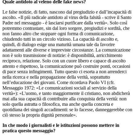
Quale antidoto al veleno delle fake news?
Le false notizie, di fatto, nascono dal pregiudizio e dall’incapacità di
ascolto. «Il più radicale antidoto al virus della falsità - scrive il Santo
Padre nel messaggio - è lasciarsi purificare dalla verità». Solo così
potremmo contrastare, sin dal loro sorgere, pregiudizi e sordità, che
non fanno altro che stoppare ogni forma di comunicazione,
chiudendo tutti in un circolo vizioso. La capacità di ascolto e,
quindi, di dialogo esige una maturità umana tale da favorire
adattamenti alle diverse e impreviste circostanze. La comunicazione
non è solo trasmissione di notizie: è disponibilità, arricchimento
reciproco, relazione. Solo con un cuore libero e capace di ascolto
attento e rispettoso, la comunicazione può costruire ponti, occasioni
di pace senza infingimenti. Tutto questo ci esorta a non arrenderci
nella ricerca e nella propagazione della verità, soprattutto
nell’educazione dei giovani. Come ricordava Paolo VI (cfr.
Messaggio 1972: «Le comunicazioni sociali al servizio della
verità»): «L'uomo, e tanto maggiormente il cristiano, non abdicherà
mai alla sua capacità di contribuire alla conquista della verità: non
solo quella astratta o filosofica, ma anche quella concreta e
quotidiana dei singoli accadimenti: se lo facesse, danneggerebbe con
ciò stesso la propria dignità personale».
In che modo i giornalisti e le istituzioni possono mettere in
pratica questo messaggio?