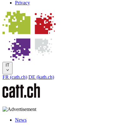
Privacy
IT
FR (cath.ch)
DE (kath.ch)
News