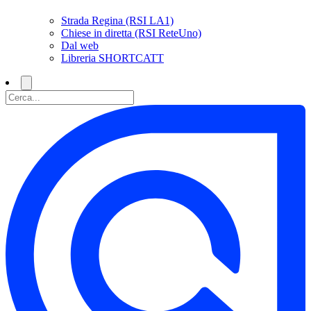
Strada Regina (RSI LA1)
Chiese in diretta (RSI ReteUno)
Dal web
Libreria SHORTCATT