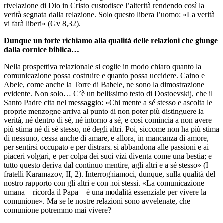
rivelazione di Dio in Cristo custodisce l’alterità rendendo così la
verità segnata dalla relazione. Solo questo libera l’uomo: «La verità
vi farà liberi» (Gv 8,32).
Dunque un forte richiamo alla qualità delle relazioni che giunge
dalla cornice biblica…
Nella prospettiva relazionale si coglie in modo chiaro quanto la
comunicazione possa costruire e quanto possa uccidere. Caino e
Abele, come anche la Torre di Babele, ne sono la dimostrazione
evidente. Non solo… C’è un bellissimo testo di Dostoevskij, che il
Santo Padre cita nel messaggio: «Chi mente a sé stesso e ascolta le
proprie menzogne arriva al punto di non poter più distinguere la
verità, né dentro di sé, né intorno a sé, e così comincia a non avere
più stima né di sé stesso, né degli altri. Poi, siccome non ha più stima
di nessuno, cessa anche di amare, e allora, in mancanza di amore,
per sentirsi occupato e per distrarsi si abbandona alle passioni e ai
piaceri volgari, e per colpa dei suoi vizi diventa come una bestia; e
tutto questo deriva dal continuo mentire, agli altri e a sé stesso» (I
fratelli Karamazov, II, 2). Interroghiamoci, dunque, sulla qualità del
nostro rapporto con gli altri e con noi stessi. «La comunicazione
umana – ricorda il Papa – è una modalità essenziale per vivere la
comunione». Ma se le nostre relazioni sono avvelenate, che
comunione potremmo mai vivere?