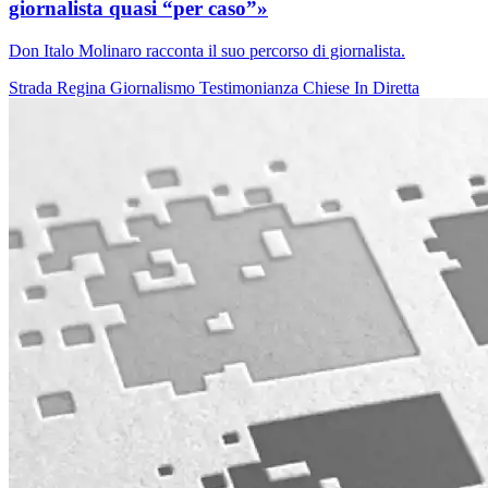
giornalista quasi “per caso”»
Don Italo Molinaro racconta il suo percorso di giornalista.
Strada Regina
Giornalismo
Testimonianza
Chiese In Diretta