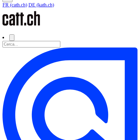
FR (cath.ch)
DE (kath.ch)