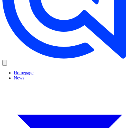
Homepage
News