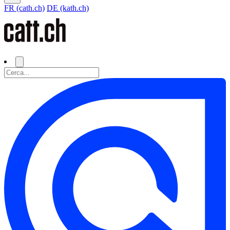
FR (cath.ch)
DE (kath.ch)