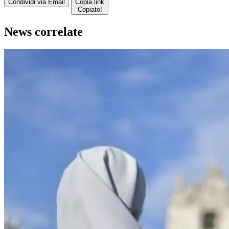
Condividi via Email
Copia link
Copiato!
News correlate