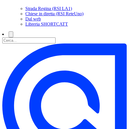
Strada Regina (RSI LA1)
Chiese in diretta (RSI ReteUno)
Dal web
Libreria SHORTCATT