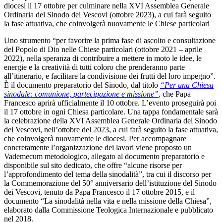
diocesi il 17 ottobre per culminare nella XVI Assemblea Generale
Ordinaria del Sinodo dei Vescovi (ottobre 2023), a cui farà seguito
la fase attuativa, che coinvolgerà nuovamente le Chiese particolari
Uno strumento “per favorire la prima fase di ascolto e consultazione
del Popolo di Dio nelle Chiese particolari (ottobre 2021 – aprile
2022), nella speranza di contribuire a mettere in moto le idee, le
energie e la creatività di tutti coloro che prenderanno parte
all’itinerario, e facilitare la condivisione dei frutti del loro impegno”.
È il documento preparatorio del Sinodo, dal titolo
“Per una Chiesa
sinodale: comunione, partecipazione e missione”
, che Papa
Francesco aprirà ufficialmente il 10 ottobre. L’evento proseguirà poi
il 17 ottobre in ogni Chiesa particolare. Una tappa fondamentale sarà
la celebrazione della XVI Assemblea Generale Ordinaria del Sinodo
dei Vescovi, nell’ottobre del 2023, a cui farà seguito la fase attuativa,
che coinvolgerà nuovamente le diocesi. Per accompagnare
concretamente l’organizzazione dei lavori viene proposto un
Vademecum metodologico, allegato al documento preparatorio e
disponibile sul sito dedicato, che offre “alcune risorse per
l’approfondimento del tema della sinodalità”, tra cui il discorso per
la Commemorazione del 50° anniversario dell’istituzione del Sinodo
dei Vescovi, tenuto da Papa Francesco il 17 ottobre 2015, e il
documento “La sinodalità nella vita e nella missione della Chiesa”,
elaborato dalla Commissione Teologica Internazionale e pubblicato
nel 2018.