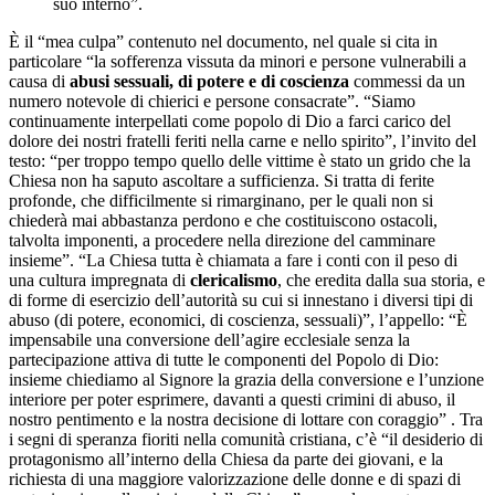
suo interno”.
È il “mea culpa” contenuto nel documento, nel quale si cita in
particolare “la sofferenza vissuta da minori e persone vulnerabili a
causa di
abusi sessuali, di potere e di coscienza
commessi da un
numero notevole di chierici e persone consacrate”. “Siamo
continuamente interpellati come popolo di Dio a farci carico del
dolore dei nostri fratelli feriti nella carne e nello spirito”, l’invito del
testo: “per troppo tempo quello delle vittime è stato un grido che la
Chiesa non ha saputo ascoltare a sufficienza. Si tratta di ferite
profonde, che difficilmente si rimarginano, per le quali non si
chiederà mai abbastanza perdono e che costituiscono ostacoli,
talvolta imponenti, a procedere nella direzione del camminare
insieme”. “La Chiesa tutta è chiamata a fare i conti con il peso di
una cultura impregnata di
clericalismo
, che eredita dalla sua storia, e
di forme di esercizio dell’autorità su cui si innestano i diversi tipi di
abuso (di potere, economici, di coscienza, sessuali)”, l’appello: “È
impensabile una conversione dell’agire ecclesiale senza la
partecipazione attiva di tutte le componenti del Popolo di Dio:
insieme chiediamo al Signore la grazia della conversione e l’unzione
interiore per poter esprimere, davanti a questi crimini di abuso, il
nostro pentimento e la nostra decisione di lottare con coraggio” . Tra
i segni di speranza fioriti nella comunità cristiana, c’è “il desiderio di
protagonismo all’interno della Chiesa da parte dei giovani, e la
richiesta di una maggiore valorizzazione delle donne e di spazi di