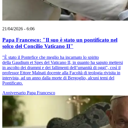
21/04/2026 - 6:06
Papa Francesco: "Il suo è stato un pontificato nel
solco del Concilio Vaticano II"
"È stato il Pontefice che meglio ha incarnato lo spirito
della Gaudium et Spes del Vaticano II, in quanto ha saputo mettersi
in ascolto dei drammi e dei fallimenti dell’umanità di oggi", così il
professor Ettore Malnati docente alla Facoltà di teologia rivisita in
intervista, ad un anno dalla morte di Bergoglio, alcuni temi del
Pontificato.
Anniversario
Papa Francesco