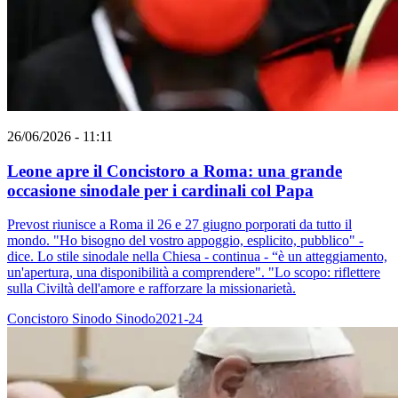
26/06/2026 - 11:11
Leone apre il Concistoro a Roma: una grande
occasione sinodale per i cardinali col Papa
Prevost riunisce a Roma il 26 e 27 giugno porporati da tutto il
mondo. "Ho bisogno del vostro appoggio, esplicito, pubblico" -
dice. Lo stile sinodale nella Chiesa - continua - “è un atteggiamento,
un'apertura, una disponibilità a comprendere". "Lo scopo: riflettere
sulla Civiltà dell'amore e rafforzare la missionarietà.
Concistoro
Sinodo
Sinodo2021-24