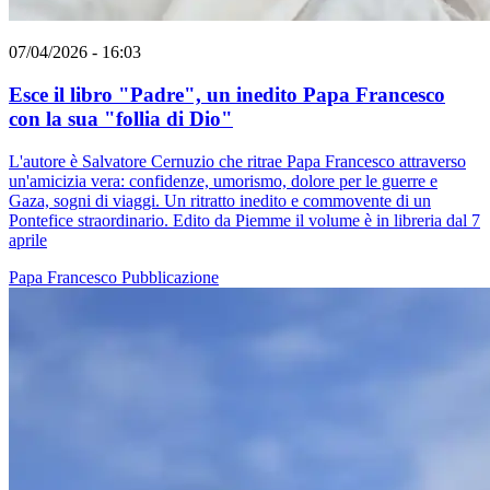
07/04/2026 - 16:03
Esce il libro "Padre", un inedito Papa Francesco
con la sua "follia di Dio"
L'autore è Salvatore Cernuzio che ritrae Papa Francesco attraverso
un'amicizia vera: confidenze, umorismo, dolore per le guerre e
Gaza, sogni di viaggi. Un ritratto inedito e commovente di un
Pontefice straordinario. Edito da Piemme il volume è in libreria dal 7
aprile
Papa Francesco
Pubblicazione