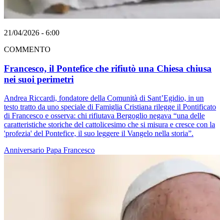
21/04/2026 - 6:00
COMMENTO
Francesco, il Pontefice che rifiutò una Chiesa chiusa
nei suoi perimetri
Andrea Riccardi, fondatore della Comunità di Sant’Egidio, in un
testo tratto da uno speciale di Famiglia Cristiana rilegge il Pontificato
di Francesco e osserva: chi rifiutava Bergoglio negava “una delle
caratteristiche storiche del cattolicesimo che si misura e cresce con la
'profezia' del Pontefice, il suo leggere il Vangelo nella storia”.
Anniversario
Papa Francesco