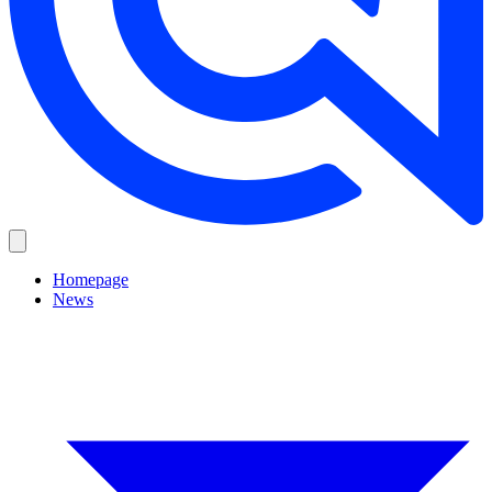
Homepage
News