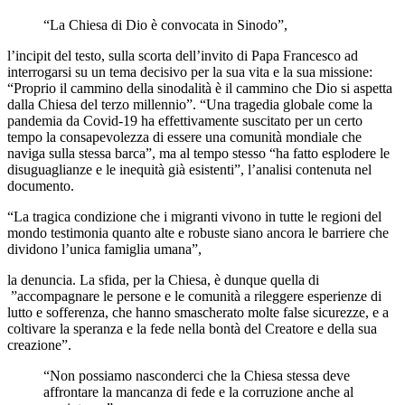
“La Chiesa di Dio è convocata in Sinodo”,
l’incipit del testo, sulla scorta dell’invito di Papa Francesco ad
interrogarsi su un tema decisivo per la sua vita e la sua missione:
“Proprio il cammino della sinodalità è il cammino che Dio si aspetta
dalla Chiesa del terzo millennio”. “Una tragedia globale come la
pandemia da Covid-19 ha effettivamente suscitato per un certo
tempo la consapevolezza di essere una comunità mondiale che
naviga sulla stessa barca”, ma al tempo stesso “ha fatto esplodere le
disuguaglianze e le inequità già esistenti”, l’analisi contenuta nel
documento.
“La tragica condizione che i migranti vivono in tutte le regioni del
mondo testimonia quanto alte e robuste siano ancora le barriere che
dividono l’unica famiglia umana”,
la denuncia. La sfida, per la Chiesa, è dunque quella di
”accompagnare le persone e le comunità a rileggere esperienze di
lutto e sofferenza, che hanno smascherato molte false sicurezze, e a
coltivare la speranza e la fede nella bontà del Creatore e della sua
creazione”.
“Non possiamo nasconderci che la Chiesa stessa deve
affrontare la mancanza di fede e la corruzione anche al