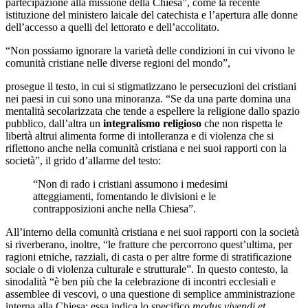
partecipazione alla missione della Chiesa”, come la recente
istituzione del ministero laicale del catechista e l’apertura alle donne
dell’accesso a quelli del lettorato e dell’accolitato.
“Non possiamo ignorare la varietà delle condizioni in cui vivono le
comunità cristiane nelle diverse regioni del mondo”,
prosegue il testo, in cui si stigmatizzano le persecuzioni dei cristiani
nei paesi in cui sono una minoranza. “Se da una parte domina una
mentalità secolarizzata che tende a espellere la religione dallo spazio
pubblico, dall’altra un
integralismo religioso
che non rispetta le
libertà altrui alimenta forme di intolleranza e di violenza che si
riflettono anche nella comunità cristiana e nei suoi rapporti con la
società”, il grido d’allarme del testo:
“Non di rado i cristiani assumono i medesimi
atteggiamenti, fomentando le divisioni e le
contrapposizioni anche nella Chiesa”.
All’interno della comunità cristiana e nei suoi rapporti con la società
si riverberano, inoltre, “le fratture che percorrono quest’ultima, per
ragioni etniche, razziali, di casta o per altre forme di stratificazione
sociale o di violenza culturale e strutturale”. In questo contesto, la
sinodalità “è ben più che la celebrazione di incontri ecclesiali e
assemblee di vescovi, o una questione di semplice amministrazione
interna alla Chiesa; essa indica lo specifico
modus vivendi et