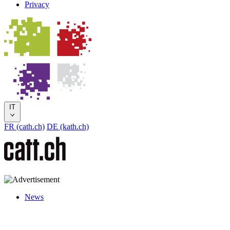
Privacy
IT
FR (cath.ch)
DE (kath.ch)
News