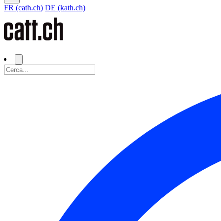
FR (cath.ch)
DE (kath.ch)