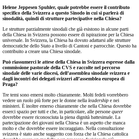
Helene Jeppesen Spuhler, quale potrebbe essere il contributo
specifico della Svizzera a questo Sinodo in cui si parlerà di
sinodalità, quindi di strutture partecipative nella Chiesa?
Le strutture parzialmente sinodali che già esistono in alcune parti
della Chiesa in Svizzera possono essere di ispirazione per la Chiesa
universale. In Svizzera, la Chiesa ha dovuto adattarsi alle strutture
democratiche dello Stato a livello di Cantoni e parrocchie. Questo ha
contribuito a creare una Chiesa sinodale.
Può riassumerci le attese della Chiesa in Svizzera espresse dalla
commissione pastorale della CVS e raccolte nel percorso
sinodale delle varie diocesi, dell’assemblea sinodale svizzera e
dagli incontri dei delegati svizzeri all’assemblea europea di
Praga?
Tre temi sono emersi molto chiaramente. Molti fedeli vorrebbero
vedere un ruolo più forte per le donne nella
leadership
e nei
ministeri. È inoltre emerso chiaramente che nella Chiesa dovrebbe
esserci spazio per tutti e che, in particolare, alle persone
queer
dovrebbe essere riconosciuta la piena dignità battesimale. La
partecipazione dei giovani nella Chiesa è un aspetto che manca
molto e che dovrebbe essere incoraggiato. Nella consultazione
svizzera è stato anche suggerito con forza che la Chiesa cattolica