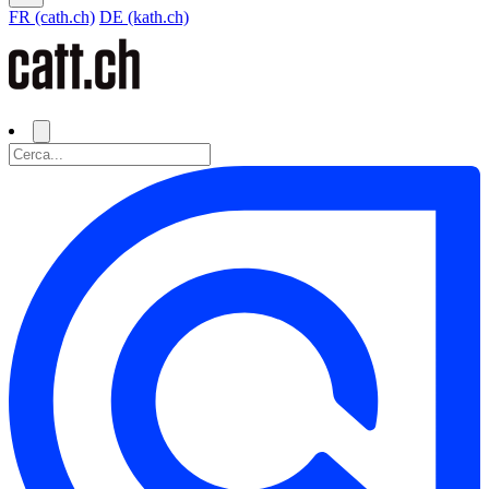
FR (cath.ch)
DE (kath.ch)