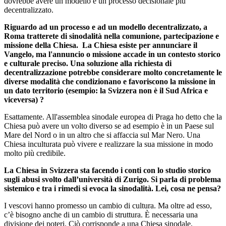
dovrebbe avere un modello e un processo decisionale più
decentralizzato.
Riguardo ad un processo e ad un modello decentralizzato, a
Roma tratterete di sinodalità nella comunione, partecipazione e
missione della Chiesa. La Chiesa esiste per annunciare il
Vangelo, ma l'annuncio o missione accade in un contesto storico
e culturale preciso. Una soluzione alla richiesta di
decentralizzazione potrebbe considerare molto concretamente le
diverse modalità che condizionano e favoriscono la missione in
un dato territorio (esempio: la Svizzera non è il Sud Africa e
viceversa) ?
Esattamente. All'assemblea sinodale europea di Praga ho detto che la
Chiesa può avere un volto diverso se ad esempio è in un Paese sul
Mare del Nord o in un altro che si affaccia sul Mar Nero. Una
Chiesa inculturata può vivere e realizzare la sua missione in modo
molto più credibile.
La Chiesa in Svizzera sta facendo i conti con lo studio storico
sugli abusi svolto dall’università di Zurigo. Si parla di problema
sistemico e tra i rimedi si evoca la sinodalità. Lei, cosa ne pensa?
I vescovi hanno promesso un cambio di cultura. Ma oltre ad esso,
c’è bisogno anche di un cambio di struttura. È necessaria una
divisione dei poteri. Ciò corrisponde a una Chiesa sinodale,