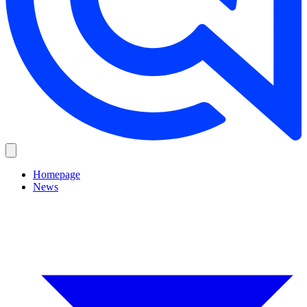
Homepage
News