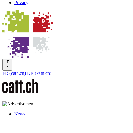
Privacy
IT
FR (cath.ch)
DE (kath.ch)
News