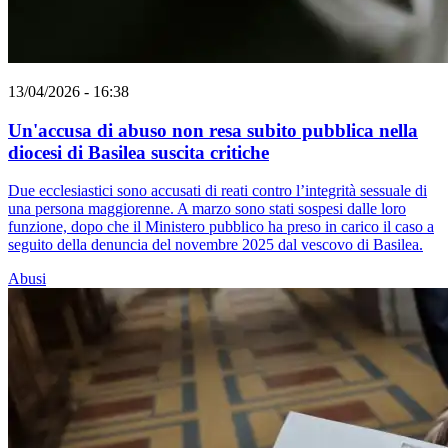
13/04/2026 - 16:38
Un'accusa di abuso non resa subito pubblica nella
diocesi di Basilea suscita critiche
Due ecclesiastici sono accusati di reati contro l’integrità sessuale di
una persona maggiorenne. A marzo sono stati sospesi dalle loro
funzione, dopo che il Ministero pubblico ha preso in carico il caso a
seguito della denuncia del novembre 2025 dal vescovo di Basilea.
Abusi