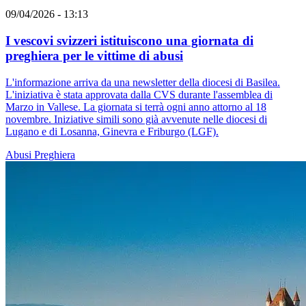
09/04/2026 - 13:13
I vescovi svizzeri istituiscono una giornata di
preghiera per le vittime di abusi
L'informazione arriva da una newsletter della diocesi di Basilea.
L'iniziativa è stata approvata dalla CVS durante l'assemblea di
Marzo in Vallese. La giornata si terrà ogni anno attorno al 18
novembre. Iniziative simili sono già avvenute nelle diocesi di
Lugano e di Losanna, Ginevra e Friburgo (LGF).
Abusi
Preghiera