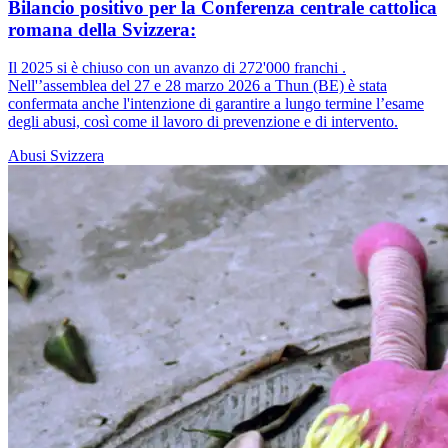
Bilancio positivo per la Conferenza centrale cattolica
romana della Svizzera:
Il 2025 si è chiuso con un avanzo di 272'000 franchi .
Nell'’assemblea del 27 e 28 marzo 2026 a Thun (BE) è stata
confermata anche l'intenzione di garantire a lungo termine l’esame
degli abusi, così come il lavoro di prevenzione e di intervento.
Abusi
Svizzera