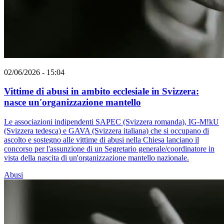
02/06/2026 - 15:04
Vittime di abusi in ambito ecclesiale in Svizzera:
nasce un'organizzazione mantello
Le associazioni indipendenti SAPEC (Svizzera romanda), IG-M!kU
(Svizzera tedesca) e GAVA (Svizzera italiana) che si occupano di
ascolto e sostegno alle vittime di abusi nella Chiesa lanciano il
concorso per l'assunzione di un Segretario generale/coordinatore in
vista della nascita di un'organizzazione mantello nazionale.
Abusi