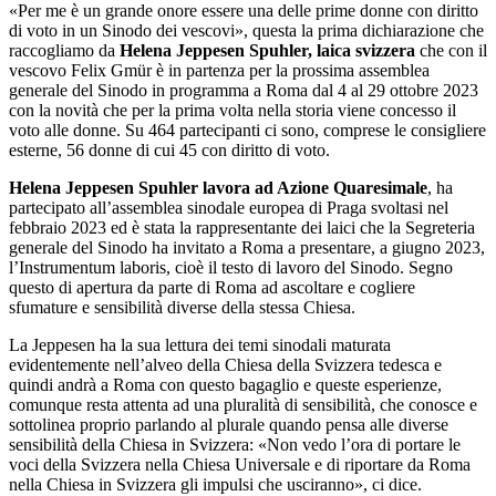
«Per me è un grande onore essere una delle prime donne con diritto
di voto in un Sinodo dei vescovi», questa la prima dichiarazione che
raccogliamo da
Helena Jeppesen Spuhler, laica svizzera
che con il
vescovo Felix Gmür è in partenza per la prossima assemblea
generale del Sinodo in programma a Roma dal 4 al 29 ottobre 2023
con la novità che per la prima volta nella storia viene concesso il
voto alle donne. Su 464 partecipanti ci sono, comprese le consigliere
esterne, 56 donne di cui 45 con diritto di voto.
Helena Jeppesen Spuhler lavora ad Azione Quaresimale
, ha
partecipato all’assemblea sinodale europea di Praga svoltasi nel
febbraio 2023 ed è stata la rappresentante dei laici che la Segreteria
generale del Sinodo ha invitato a Roma a presentare, a giugno 2023,
l’Instrumentum laboris, cioè il testo di lavoro del Sinodo. Segno
questo di apertura da parte di Roma ad ascoltare e cogliere
sfumature e sensibilità diverse della stessa Chiesa.
La Jeppesen ha la sua lettura dei temi sinodali maturata
evidentemente nell’alveo della Chiesa della Svizzera tedesca e
quindi andrà a Roma con questo bagaglio e queste esperienze,
comunque resta attenta ad una pluralità di sensibilità, che conosce e
sottolinea proprio parlando al plurale quando pensa alle diverse
sensibilità della Chiesa in Svizzera: «Non vedo l’ora di portare le
voci della Svizzera nella Chiesa Universale e di riportare da Roma
nella Chiesa in Svizzera gli impulsi che usciranno», ci dice.