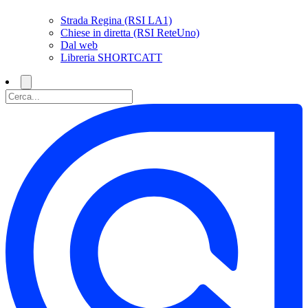
Strada Regina (RSI LA1)
Chiese in diretta (RSI ReteUno)
Dal web
Libreria SHORTCATT