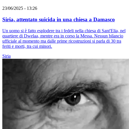
23/06/2025 - 13:26
Siria, attentato suicida in una chiesa a Damasco
Un uomo si è fatto esplodere tra i fedeli nella chiesa di Sant'Elia, nel
quartiere di Dwelaa, mentre era in corso la Messa. Nessun bilancio
ufficiale al momento ma dalle prime ricostruzioni si parla di 30 tra
feriti e morti, tra cui minori.
Siria