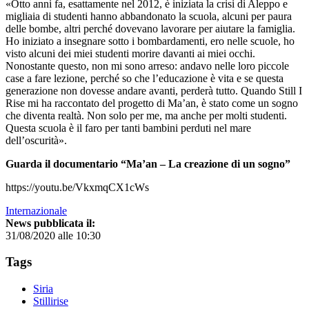
«Otto anni fa, esattamente nel 2012, è iniziata la crisi di Aleppo e
migliaia di studenti hanno abbandonato la scuola, alcuni per paura
delle bombe, altri perché dovevano lavorare per aiutare la famiglia.
Ho iniziato a insegnare sotto i bombardamenti, ero nelle scuole, ho
visto alcuni dei miei studenti morire davanti ai miei occhi.
Nonostante questo, non mi sono arreso: andavo nelle loro piccole
case a fare lezione, perché so che l’educazione è vita e se questa
generazione non dovesse andare avanti, perderà tutto. Quando Still I
Rise mi ha raccontato del progetto di Ma’an, è stato come un sogno
che diventa realtà. Non solo per me, ma anche per molti studenti.
Questa scuola è il faro per tanti bambini perduti nel mare
dell’oscurità».
Guarda il documentario “Ma’an – La creazione di un sogno”
https://youtu.be/VkxmqCX1cWs
Internazionale
News pubblicata il:
31/08/2020 alle 10:30
Tags
Siria
Stillirise