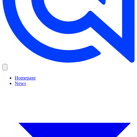
Homepage
News