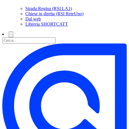
Strada Regina (RSI LA1)
Chiese in diretta (RSI ReteUno)
Dal web
Libreria SHORTCATT