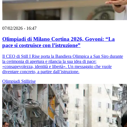
07/02/2026 - 16:47
Olimpiadi di Milano Cortina 2026, Govoni: “La
pace si costruisce con l’istruzione”
Il CEO di Still I Rise porta la Bandiera Olimpica a San Siro durante
la cerimonia di apertura e rilancia la sua idea di pace:
«consapevolezza, identità e libertà». Un messaggio che vuole
diventare concreto, a partire dall’istruzione.
Olimpiadi
Stillirise