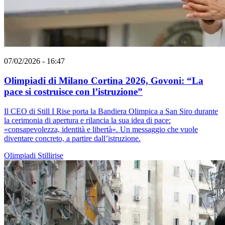
07/02/2026 - 16:47
Olimpiadi di Milano Cortina 2026, Govoni: “La
pace si costruisce con l’istruzione”
Il CEO di Still I Rise porta la Bandiera Olimpica a San Siro durante
la cerimonia di apertura e rilancia la sua idea di pace:
«consapevolezza, identità e libertà». Un messaggio che vuole
diventare concreto, a partire dall’istruzione.
Olimpiadi
Stillirise