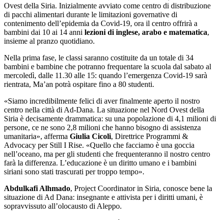
Ovest della Siria. Inizialmente avviato come centro di distribuzione
di pacchi alimentari durante le limitazioni governative di
contenimento dell’epidemia da Covid-19, ora il centro offrirà a
bambini dai 10 ai 14 anni
lezioni di inglese, arabo e matematica
,
insieme al pranzo quotidiano.
Nella prima fase, le classi saranno costituite da un totale di 34
bambini e bambine che potranno frequentare la scuola dal sabato al
mercoledì, dalle 11.30 alle 15: quando l’emergenza Covid-19 sarà
rientrata, Ma’an potrà ospitare fino a 80 studenti.
«Siamo incredibilmente felici di aver finalmente aperto il nostro
centro nella città di Ad-Dana. La situazione nel Nord Ovest della
Siria è decisamente drammatica: su una popolazione di 4,1 milioni di
persone, ce ne sono 2,8 milioni che hanno bisogno di assistenza
umanitaria», afferma
Giulia Cicoli
, Direttrice Programmi &
Advocacy per Still I Rise. «Quello che facciamo è una goccia
nell’oceano, ma per gli studenti che frequenteranno il nostro centro
farà la differenza. L’educazione è un diritto umano e i bambini
siriani sono stati trascurati per troppo tempo».
Abdulkafi Alhmado
, Project Coordinator in Siria, conosce bene la
situazione di Ad Dana: insegnante e attivista per i diritti umani, è
sopravvissuto all’olocausto di Aleppo.