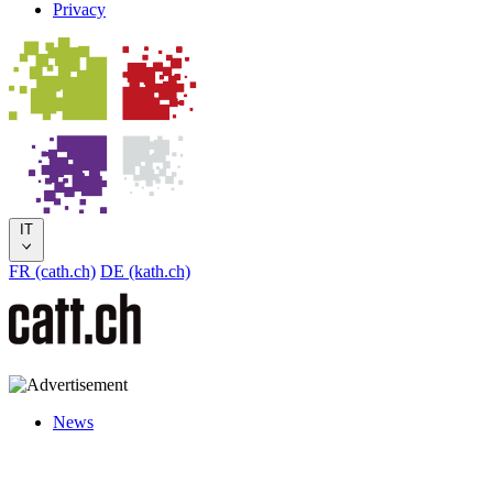
Privacy
IT
FR (cath.ch)
DE (kath.ch)
News