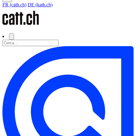
FR (cath.ch)
DE (kath.ch)