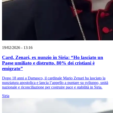
19/02/2026 - 13:16
Card. Zenari, ex nunzio in Siria: “Ho lasciato un
Paese umiliato e distrutto. 80% dei cristiani è
emigrato”
Dopo 18 anni a Damasco, il cardinale Mario Zenari ha lasciato la
nunziatura apostolica e lancia l’appello a puntare su sviluppo, unità
nazionale e riconciliazione per costruire pace e stabilità in Siria.
Siria