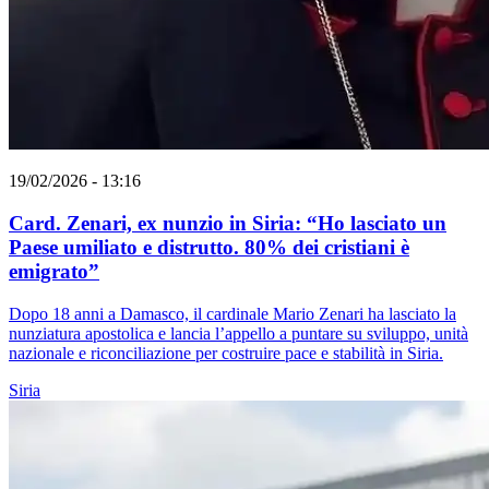
19/02/2026 - 13:16
Card. Zenari, ex nunzio in Siria: “Ho lasciato un
Paese umiliato e distrutto. 80% dei cristiani è
emigrato”
Dopo 18 anni a Damasco, il cardinale Mario Zenari ha lasciato la
nunziatura apostolica e lancia l’appello a puntare su sviluppo, unità
nazionale e riconciliazione per costruire pace e stabilità in Siria.
Siria