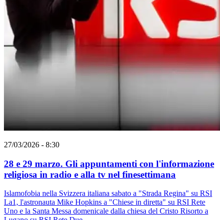
27/03/2026 - 8:30
28 e 29 marzo. Gli appuntamenti con l'informazione
religiosa in radio e alla tv nel finesettimana
Islamofobia nella Svizzera italiana sabato a "Strada Regina" su RSI
La1, l'astronauta Mike Hopkins a "Chiese in diretta" su RSI Rete
Uno e la Santa Messa domenicale dalla chiesa del Cristo Risorto a
Lugano su RSI Rete Due.