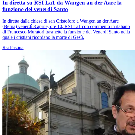
In diretta su RSI La1 da Wangen an der Aare la
funzione del venerdì Santo
In diretta dalla chiesa di san Cristoforo a Wangen an der Aare
(Berna) venerdì 3 aprile, ore 10, RSI La1 con commento in italiano
di Francesco Muratori trasmette la funzione del Venerdì Santo nella
quale i cristiani ricordano la morte di Gesù.
Rsi
Pasqua