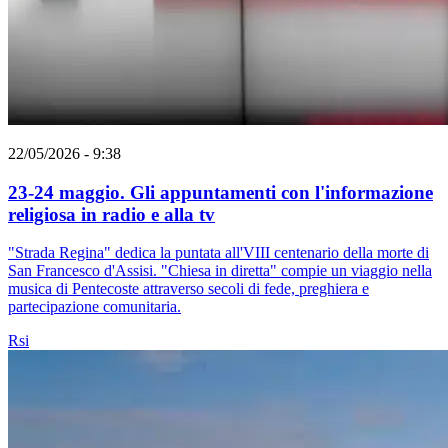
22/05/2026 - 9:38
23-24 maggio. Gli appuntamenti con l'informazione
religiosa in radio e alla tv
"Strada Regina" dedica la puntata all'VIII centenario della morte di
San Francesco d'Assisi. "Chiesa in diretta" compie un viaggio nella
musica di Pentecoste attraverso secoli di fede, preghiera e
partecipazione comunitaria.
Rsi