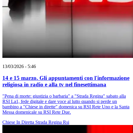
13/03/2026 - 5:46
14 e 15 marzo. Gli appuntamenti con l'informazione
religiosa in radio e alla tv nel finesettimana
"Pena di morte: giustizia o barbaria" a "Strada Regina" sabato alla
RSI La1, fede digitale e dare voce al lutto quando si perde un
bambino a "Chiese in dirette" domenica su RSI Rete Uno e la Santa
Messa domenicale su RSI Rete Due.
Chiese In Diretta
Strada Regina
Rsi