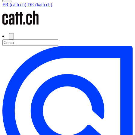
FR (cath.ch)
DE (kath.ch)