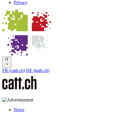
Privacy
IT
FR (cath.ch)
DE (kath.ch)
News