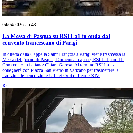
04/04/2026 - 6:43
La Messa di Pasqua su RSI La1 in onda dal
convento francescano di Parigi
In diretta dalla Cappella Saint-François a Parigi viene trasmessa la
Messa del giorno di Pasqua, Domenica 5 aprile, RSI La1, ore 11.
Commento in italiano: Chiara Gerosa. Al termine RSI La1 si
collegherà con Piazza San Pietro in Vaticano per trasmettere la
tradizionale benedizione Urbi et Orbi di Leone XIV.
Rsi