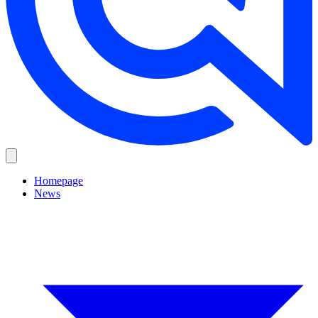
Homepage
News