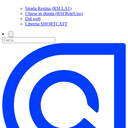
Strada Regina (RSI LA1)
Chiese in diretta (RSI ReteUno)
Dal web
Libreria SHORTCATT