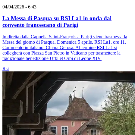
04/04/2026 - 6:43
La Messa di Pasqua su RSI La1 in onda dal
convento francescano di Parigi
In diretta dalla Cappella Saint-François a Parigi viene trasmessa la
Messa del giorno di Pasqua, Domenica 5 aprile, RSI La1, ore 11.
Commento in italiano: Chiara Gerosa. Al termine RSI La1 si
collegherà con Piazza San Pietro in Vaticano per trasmettere la
tradizionale benedizione Urbi et Orbi di Leone XIV.
Rsi