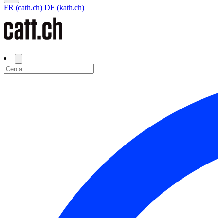
FR (cath.ch)
DE (kath.ch)