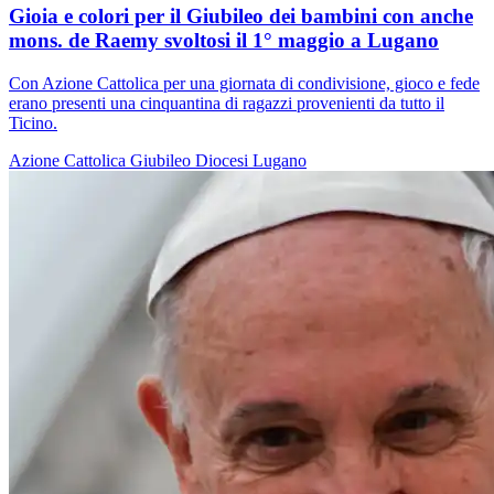
Gioia e colori per il Giubileo dei bambini con anche
mons. de Raemy svoltosi il 1° maggio a Lugano
Con Azione Cattolica per una giornata di condivisione, gioco e fede
erano presenti una cinquantina di ragazzi provenienti da tutto il
Ticino.
Azione Cattolica
Giubileo
Diocesi Lugano