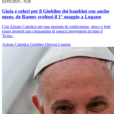
02/05/2025 - 9:28
Gioia e colori per il Giubileo dei bambini con anche
mons. de Raemy svoltosi il 1° maggio a Lugano
Con Azione Cattolica per una giornata di condivisione, gioco e fede
erano presenti una cinquantina di ragazzi provenienti da tutto il
Ticino.
Azione Cattolica
Giubileo
Diocesi Lugano