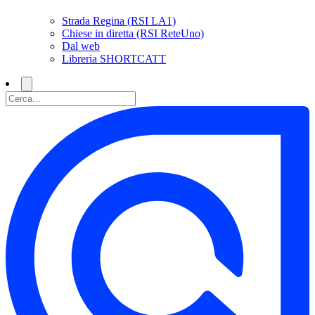
Strada Regina (RSI LA1)
Chiese in diretta (RSI ReteUno)
Dal web
Libreria SHORTCATT