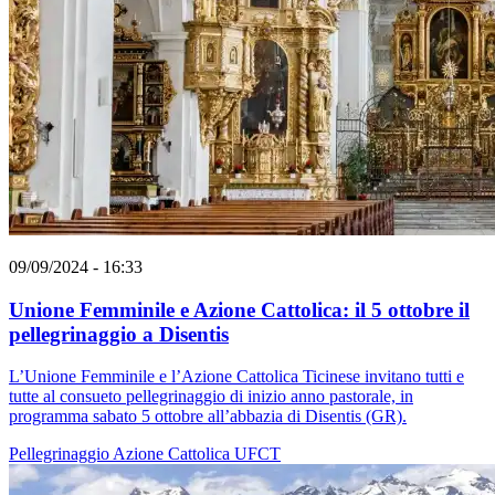
09/09/2024 - 16:33
Unione Femminile e Azione Cattolica: il 5 ottobre il
pellegrinaggio a Disentis
L’Unione Femminile e l’Azione Cattolica Ticinese invitano tutti e
tutte al consueto pellegrinaggio di inizio anno pastorale, in
programma sabato 5 ottobre all’abbazia di Disentis (GR).
Pellegrinaggio
Azione Cattolica
UFCT