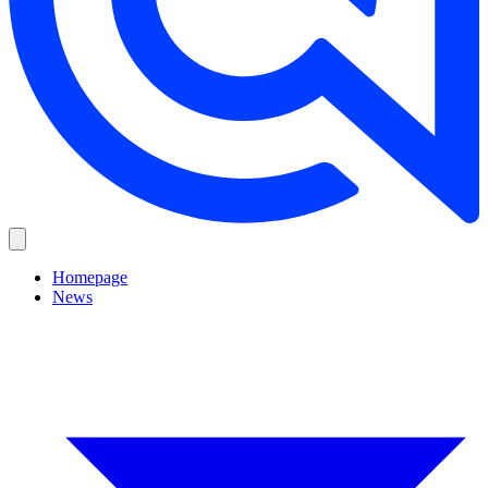
Homepage
News