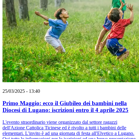
25/03/2025 - 13:40
Primo Maggio: ecco il Giubileo dei bambini nella
Diocesi di Lugano: iscrizioni entro il 4 aprile 2025
L'evento straordinario viene organizzato dal settore ragazzi
dell'Azione Cattolica Ticinese ed è rivolto a tutti i bambini delle
elementari. L'invito è ad una giornata di festa all'Elvetico a Lugano.
Qui tutte le informazioni per le iscrizioni ed una breve presentazione