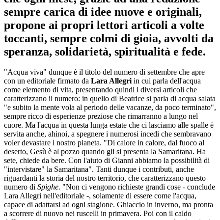
sempre carica di idee nuove e originali,
propone ai propri lettori articoli a volte
toccanti, sempre colmi di gioia, avvolti da
speranza, solidarietà, spiritualità e fede.
"Acqua viva" dunque è il titolo del numero di settembre che apre
con un editoriale firmato da
Lara Allegri
in cui parla dell'acqua
come elemento di vita, presentando quindi i diversi articoli che
caratterizzano il numero: in quello di Beatrice si parla di acqua salata
"e subito la mente vola al periodo delle vacanze, da poco terminato",
sempre ricco di esperienze preziose che rimarranno a lungo nel
cuore. Ma l'acqua in questa lunga estate che ci lasciamo alle spalle è
servita anche, ahinoi, a spegnere i numerosi incedi che sembravano
voler devastare i nostro pianeta. "Di calore in calore, dal fuoco al
deserto, Gesù è al pozzo quando gli si presenta la Samaritana. Ha
sete, chiede da bere. Con l'aiuto di Gianni abbiamo la possibilità di
"intervistare" la Samaritana". Tanti dunque i contributi, anche
riguardanti la storia del nostro territorio, che caratterizzano questo
numero di
Spighe
. "Non ci vengono richieste grandi cose - conclude
Lara Allegri nell'editoriale -, solamente di essere come l'acqua,
capace di adattarsi ad ogni stagione. Ghiaccio in inverno, ma pronta
a scorrere di nuovo nei ruscelli in primavera. Poi con il caldo