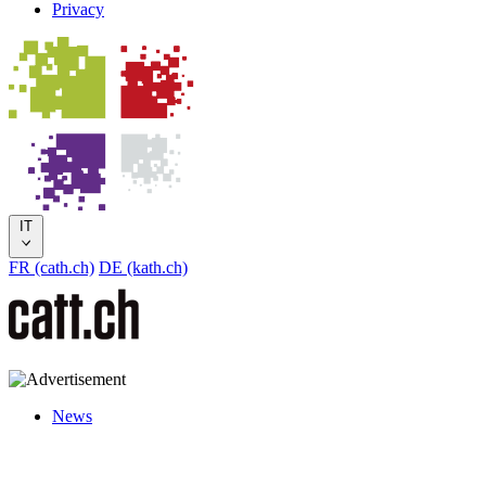
Privacy
IT
FR (cath.ch)
DE (kath.ch)
News