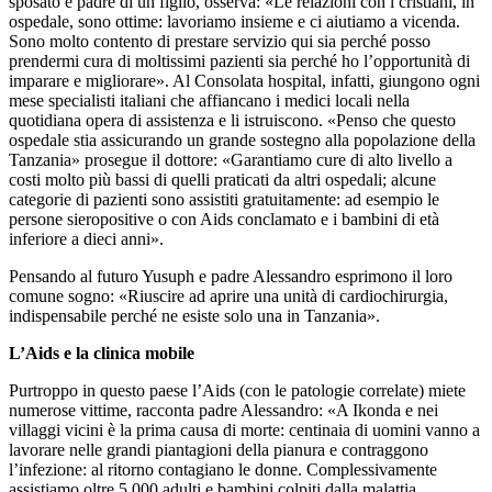
sposato e padre di un figlio, osserva: «Le relazioni con i cristiani, in
ospedale, sono ottime: lavoriamo insieme e ci aiutiamo a vicenda.
Sono molto contento di prestare servizio qui sia perché posso
prendermi cura di moltissimi pazienti sia perché ho l’opportunità di
imparare e migliorare». Al Consolata hospital, infatti, giungono ogni
mese specialisti italiani che affiancano i medici locali nella
quotidiana opera di assistenza e li istruiscono. «Penso che questo
ospedale stia assicurando un grande sostegno alla popolazione della
Tanzania» prosegue il dottore: «Garantiamo cure di alto livello a
costi molto più bassi di quelli praticati da altri ospedali; alcune
categorie di pazienti sono assistiti gratuitamente: ad esempio le
persone sieropositive o con Aids conclamato e i bambini di età
inferiore a dieci anni».
Pensando al futuro Yusuph e padre Alessandro esprimono il loro
comune sogno: «Riuscire ad aprire una unità di cardiochirurgia,
indispensabile perché ne esiste solo una in Tanzania».
L’Aids e la clinica mobile
Purtroppo in questo paese l’Aids (con le patologie correlate) miete
numerose vittime, racconta padre Alessandro: «A Ikonda e nei
villaggi vicini è la prima causa di morte: centinaia di uomini vanno a
lavorare nelle grandi piantagioni della pianura e contraggono
l’infezione: al ritorno contagiano le donne. Complessivamente
assistiamo oltre 5.000 adulti e bambini colpiti dalla malattia.