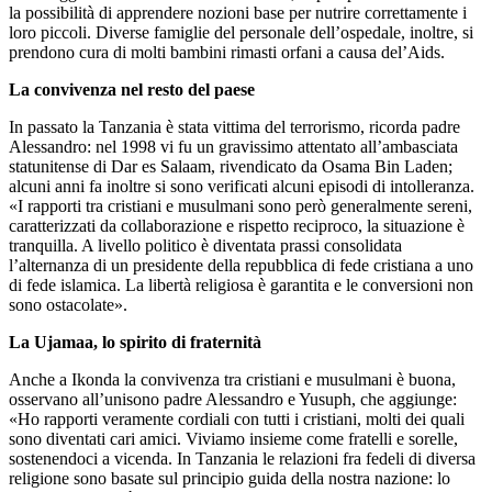
la possibilità di apprendere nozioni base per nutrire correttamente i
loro piccoli. Diverse famiglie del personale dell’ospedale, inoltre, si
prendono cura di molti bambini rimasti orfani a causa del’Aids.
La convivenza nel resto del paese
In passato la Tanzania è stata vittima del terrorismo, ricorda padre
Alessandro: nel 1998 vi fu un gravissimo attentato all’ambasciata
statunitense di Dar es Salaam, rivendicato da Osama Bin Laden;
alcuni anni fa inoltre si sono verificati alcuni episodi di intolleranza.
«I rapporti tra cristiani e musulmani sono però generalmente sereni,
caratterizzati da collaborazione e rispetto reciproco, la situazione è
tranquilla. A livello politico è diventata prassi consolidata
l’alternanza di un presidente della repubblica di fede cristiana a uno
di fede islamica. La libertà religiosa è garantita e le conversioni non
sono ostacolate».
La Ujamaa, lo spirito di fraternità
Anche a Ikonda la convivenza tra cristiani e musulmani è buona,
osservano all’unisono padre Alessandro e Yusuph, che aggiunge:
«Ho rapporti veramente cordiali con tutti i cristiani, molti dei quali
sono diventati cari amici. Viviamo insieme come fratelli e sorelle,
sostenendoci a vicenda. In Tanzania le relazioni fra fedeli di diversa
religione sono basate sul principio guida della nostra nazione: lo