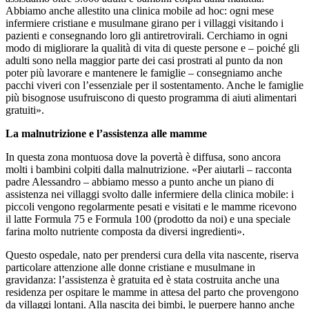
Abbiamo anche allestito una clinica mobile ad hoc: ogni mese
infermiere cristiane e musulmane girano per i villaggi visitando i
pazienti e consegnando loro gli antiretrovirali. Cerchiamo in ogni
modo di migliorare la qualità di vita di queste persone e – poiché gli
adulti sono nella maggior parte dei casi prostrati al punto da non
poter più lavorare e mantenere le famiglie – consegniamo anche
pacchi viveri con l’essenziale per il sostentamento. Anche le famiglie
più bisognose usufruiscono di questo programma di aiuti alimentari
gratuiti».
La malnutrizione e l’assistenza alle mamme
In questa zona montuosa dove la povertà è diffusa, sono ancora
molti i bambini colpiti dalla malnutrizione. «Per aiutarli – racconta
padre Alessandro – abbiamo messo a punto anche un piano di
assistenza nei villaggi svolto dalle infermiere della clinica mobile: i
piccoli vengono regolarmente pesati e visitati e le mamme ricevono
il latte Formula 75 e Formula 100 (prodotto da noi) e una speciale
farina molto nutriente composta da diversi ingredienti».
Questo ospedale, nato per prendersi cura della vita nascente, riserva
particolare attenzione alle donne cristiane e musulmane in
gravidanza: l’assistenza è gratuita ed è stata costruita anche una
residenza per ospitare le mamme in attesa del parto che provengono
da villaggi lontani. Alla nascita dei bimbi, le puerpere hanno anche