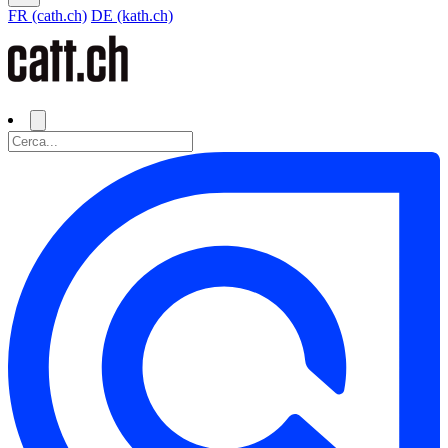
FR (cath.ch)
DE (kath.ch)