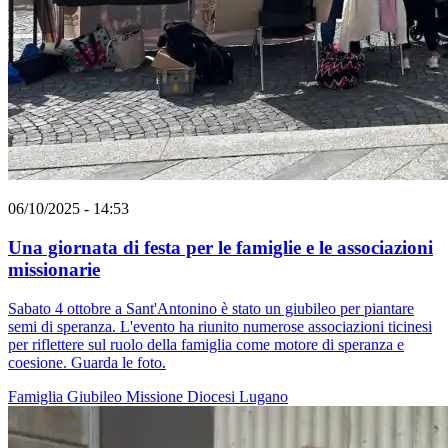
06/10/2025 - 14:53
Una giornata di festa per le famiglie e le associazioni
missionarie
Sabato 4 ottobre a Sant'Antonino è stato un giubileo per piantare
semi di speranza. L'evento ha riunito numerose associazioni ticinesi
per riflettere sul ruolo della famiglia come motore di speranza e
coesione. Guarda le foto.
Famiglia
Giubileo
Missione
Diocesi Lugano