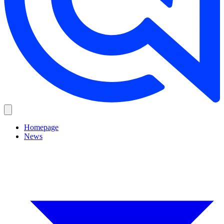
Homepage
News