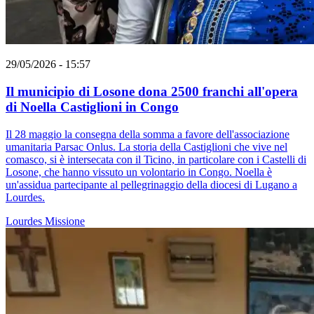
29/05/2026 - 15:57
Il municipio di Losone dona 2500 franchi all'opera
di Noella Castiglioni in Congo
Il 28 maggio la consegna della somma a favore dell'associazione
umanitaria Parsac Onlus. La storia della Castiglioni che vive nel
comasco, si è intersecata con il Ticino, in particolare con i Castelli di
Losone, che hanno vissuto un volontario in Congo. Noella è
un'assidua partecipante al pellegrinaggio della diocesi di Lugano a
Lourdes.
Lourdes
Missione