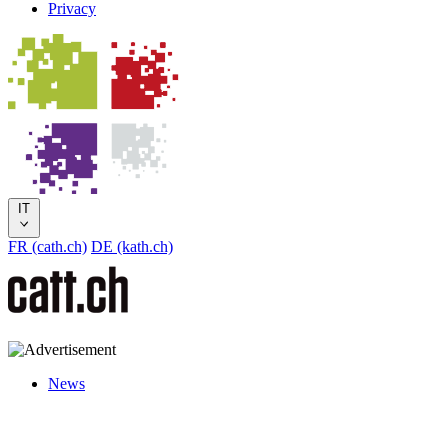
Privacy
IT
FR (cath.ch)
DE (kath.ch)
News