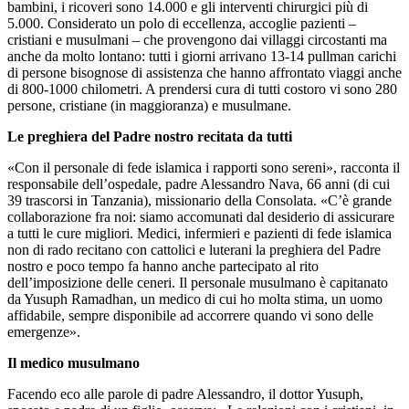
bambini, i ricoveri sono 14.000 e gli interventi chirurgici più di
5.000. Considerato un polo di eccellenza, accoglie pazienti –
cristiani e musulmani – che provengono dai villaggi circostanti ma
anche da molto lontano: tutti i giorni arrivano 13-14 pullman carichi
di persone bisognose di assistenza che hanno affrontato viaggi anche
di 800-1000 chilometri. A prendersi cura di tutti costoro vi sono 280
persone, cristiane (in maggioranza) e musulmane.
Le preghiera del Padre nostro recitata da tutti
«Con il personale di fede islamica i rapporti sono sereni», racconta il
responsabile dell’ospedale, padre Alessandro Nava, 66 anni (di cui
39 trascorsi in Tanzania), missionario della Consolata. «C’è grande
collaborazione fra noi: siamo accomunati dal desiderio di assicurare
a tutti le cure migliori. Medici, infermieri e pazienti di fede islamica
non di rado recitano con cattolici e luterani la preghiera del Padre
nostro e poco tempo fa hanno anche partecipato al rito
dell’imposizione delle ceneri. Il personale musulmano è capitanato
da Yusuph Ramadhan, un medico di cui ho molta stima, un uomo
affidabile, sempre disponibile ad accorrere quando vi sono delle
emergenze».
Il medico musulmano
Facendo eco alle parole di padre Alessandro, il dottor Yusuph,