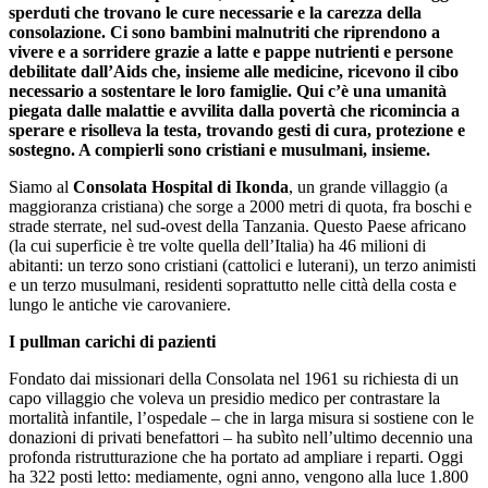
sperduti che trovano le cure necessarie e la carezza della
consolazione.
Ci sono bambini malnutriti che riprendono a
vivere e a sorridere grazie a latte e pappe nutrienti e persone
debilitate dall’Aids che, insieme alle medicine, ricevono il cibo
necessario a sostentare le loro famiglie. Qui c’è una umanità
piegata dalle malattie e avvilita dalla povertà che ricomincia a
sperare e risolleva la testa, trovando gesti di cura, protezione e
sostegno. A compierli sono cristiani e musulmani, insieme.
Siamo al
Consolata Hospital di Ikonda
, un grande villaggio (a
maggioranza cristiana) che sorge a 2000 metri di quota, fra boschi e
strade sterrate, nel sud-ovest della Tanzania. Questo Paese africano
(la cui superficie è tre volte quella dell’Italia) ha 46 milioni di
abitanti: un terzo sono cristiani (cattolici e luterani), un terzo animisti
e un terzo musulmani, residenti soprattutto nelle città della costa e
lungo le antiche vie carovaniere.
I pullman carichi di pazienti
Fondato dai missionari della Consolata nel 1961 su richiesta di un
capo villaggio che voleva un presidio medico per contrastare la
mortalità infantile, l’ospedale – che in larga misura si sostiene con le
donazioni di privati benefattori – ha subìto nell’ultimo decennio una
profonda ristrutturazione che ha portato ad ampliare i reparti. Oggi
ha 322 posti letto: mediamente, ogni anno, vengono alla luce 1.800