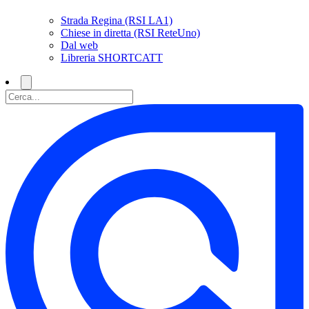
Strada Regina (RSI LA1)
Chiese in diretta (RSI ReteUno)
Dal web
Libreria SHORTCATT