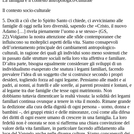
La famiglia e il contesto antropologico-culturale
Il contesto socio-culturale
5. Docili a ciò che lo Spirito Santo ci chiede, ci avviciniamo alle
famiglie di oggi nella loro diversità, sapendo che «Cristo, il nuovo
Adamo […] rivela pienamente l’uomo a se stesso» (GS,
22).Volgiamo la nostra attenzione alle sfide contemporanee che
influiscono su molteplici aspetti della vita. Siamo consapevoli
dell’orientamento principale dei cambiamenti antropologico-
culturali, in ragione dei quali gli individui sono meno sostenuti che
in passato dalle strutture sociali nella loro vita affettiva e familiare.
D’altra parte, bisogna egualmente considerare gli sviluppi di un
individualismo esasperato che snatura i legami familiari, facendo
prevalere l’idea di un soggetto che si costruisce secondo i propri
desideri, togliendo forza ad ogni legame. Pensiamo alle madri e ai
padri, ai nonni, ai fratelli e alle sorelle, ai parenti prossimi e lontani, e
al legame tra due famiglie che tesse ogni matrimonio. Non
dobbiamo tuttavia dimenticare la realtà vissuta: la solidità dei legami
familiari continua ovunque a tenere in vita il mondo. Rimane grande
la dedizione alla cura della dignità di ogni persona – uomo, donna e
bambini –, dei gruppi etnici e delle minoranze, così come alla difesa
dei diritti di ogni essere umano di crescere in una famiglia. La loro
fedeltà non è onorata se non si riafferma una chiara convinzione del
valore della vita familiare, in particolare facendo affidamento alla
luce del Vangelo anche nelle diverse culture. Siamo consapevoli dei