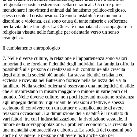
religiosità esposte a estremismi settari e radicali. Occorre pure
menzionare i movimenti animati dal fanatismo politico-religioso,
spesso ostile al cristianesimo. Creando instabilità e seminando
disordine e violenza, essi sono causa di tante miserie e sofferenze
per la vita delle famiglie. La Chiesa è chiamata ad accompagnare la
religiosità vissuta nelle famiglie per orientarla verso un senso
evangelico.
Il cambiamento antropologico
7. Nelle diverse culture, la relazione e l’appartenenza sono valori
importanti che forgiano l’identità degli individui. La famiglia offre la
possibilità alla persona di realizzarsi e di contribuire alla crescita
degli altri nella società più ampia. La stessa identità cristiana ed
ecclesiale ricevuta nel Battesimo fiorisce nella bellezza della vita
familiare. Nella società odierna si osservano una molteplicità di sfide
che si manifestano in misura maggiore o minore in varie parti del
mondo. Nelle diverse culture, non pochi giovani mostrano resistenza
agli impegni definitivi riguardanti le relazioni affettive, e spesso
scelgono di convivere con un partner o semplicemente di avere
relazioni occasionali. La diminuzione della natalità è il risultato di
vari fattori, tra cui l’industrializzazione, la rivoluzione sessuale, il
timore della sovrappopolazione, i problemi economici, la crescita di
una mentalità contraccettiva e abortista. La società dei consumi può
anche dissuadere le persone dall’avere figli anche solo per