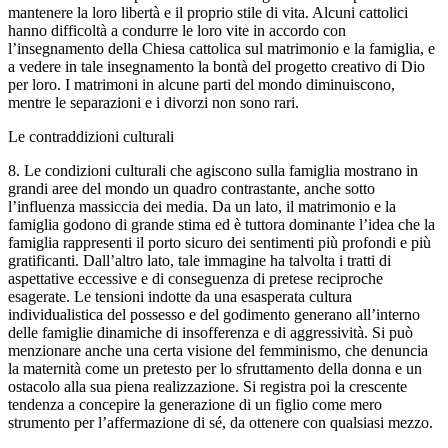
mantenere la loro libertà e il proprio stile di vita. Alcuni cattolici
hanno difficoltà a condurre le loro vite in accordo con
l’insegnamento della Chiesa cattolica sul matrimonio e la famiglia, e
a vedere in tale insegnamento la bontà del progetto creativo di Dio
per loro. I matrimoni in alcune parti del mondo diminuiscono,
mentre le separazioni e i divorzi non sono rari.
Le contraddizioni culturali
8. Le condizioni culturali che agiscono sulla famiglia mostrano in
grandi aree del mondo un quadro contrastante, anche sotto
l’influenza massiccia dei media. Da un lato, il matrimonio e la
famiglia godono di grande stima ed è tuttora dominante l’idea che la
famiglia rappresenti il porto sicuro dei sentimenti più profondi e più
gratificanti. Dall’altro lato, tale immagine ha talvolta i tratti di
aspettative eccessive e di conseguenza di pretese reciproche
esagerate. Le tensioni indotte da una esasperata cultura
individualistica del possesso e del godimento generano all’interno
delle famiglie dinamiche di insofferenza e di aggressività. Si può
menzionare anche una certa visione del femminismo, che denuncia
la maternità come un pretesto per lo sfruttamento della donna e un
ostacolo alla sua piena realizzazione. Si registra poi la crescente
tendenza a concepire la generazione di un figlio come mero
strumento per l’affermazione di sé, da ottenere con qualsiasi mezzo.