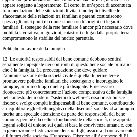
appare soggetto a logoramento. Di certo, in un’epoca di accentuata
frammentazione delle situazioni di vita, i molteplici livelli e le
sfaccettature delle relazioni tra familiari e parenti costituiscono
spesso gli unici punti di connessione con le origini e i legami
familiari. Il sostegno della rete familiare è ancor più necessario dove
mobilità lavorativa, migrazioni, catastrofi e fuga dalla propria terra
compromettono la stabilità del nucleo parentale.
Politiche in favore della famiglia
12. Le autorità responsabili del bene comune debbono sentirsi
seriamente impegnate nei confronti di questo bene sociale primario
che è la famiglia. La preoccupazione che deve guidare
l’amministrazione della società civile è quella di permettere e
promuovere politiche familiari che sostengano e incoraggino le
famiglie, in primo luogo quelle più disagiate. È necessario
riconoscere più concretamente l’azione compensativa della famiglia
nel contesto dei moderni “sistemi di welfare”: essa ridistribuisce
risorse e svolge compiti indispensabili al bene comune, contribuendo
a riequilibrare gli effetti negativi della disequità sociale. «La famiglia
merita una speciale attenzione da parte dei responsabili del bene
comune, perché è la cellula fondamentale della società, che apporta
legami solidi di unione sui quali si basa la convivenza umana e, con
la generazione e l’educazione dei suoi figli, assicura il rinnovamento
e il futuro della società» (Francesco, Discorso all’Aeroporto di El