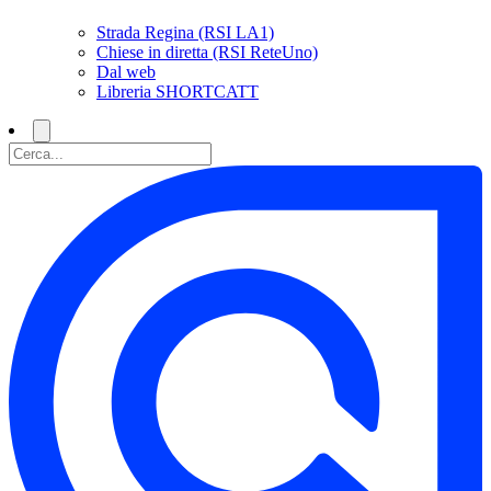
Strada Regina (RSI LA1)
Chiese in diretta (RSI ReteUno)
Dal web
Libreria SHORTCATT