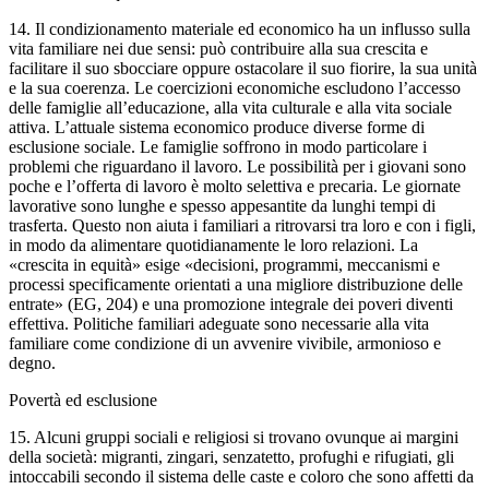
14. Il condizionamento materiale ed economico ha un influsso sulla
vita familiare nei due sensi: può contribuire alla sua crescita e
facilitare il suo sbocciare oppure ostacolare il suo fiorire, la sua unità
e la sua coerenza. Le coercizioni economiche escludono l’accesso
delle famiglie all’educazione, alla vita culturale e alla vita sociale
attiva. L’attuale sistema economico produce diverse forme di
esclusione sociale. Le famiglie soffrono in modo particolare i
problemi che riguardano il lavoro. Le possibilità per i giovani sono
poche e l’offerta di lavoro è molto selettiva e precaria. Le giornate
lavorative sono lunghe e spesso appesantite da lunghi tempi di
trasferta. Questo non aiuta i familiari a ritrovarsi tra loro e con i figli,
in modo da alimentare quotidianamente le loro relazioni. La
«crescita in equità» esige «decisioni, programmi, meccanismi e
processi specificamente orientati a una migliore distribuzione delle
entrate» (EG, 204) e una promozione integrale dei poveri diventi
effettiva. Politiche familiari adeguate sono necessarie alla vita
familiare come condizione di un avvenire vivibile, armonioso e
degno.
Povertà ed esclusione
15. Alcuni gruppi sociali e religiosi si trovano ovunque ai margini
della società: migranti, zingari, senzatetto, profughi e rifugiati, gli
intoccabili secondo il sistema delle caste e coloro che sono affetti da