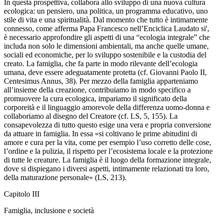
In questa prospettiva, collabora allo sviluppo di una nuova cultura
ecologica: un pensiero, una politica, un programma educativo, uno
stile di vita e una spiritualità. Dal momento che tutto è intimamente
connesso, come afferma Papa Francesco nell’Enciclica Laudato si',
è necessario approfondire gli aspetti di una “ecologia integrale” che
includa non solo le dimensioni ambientali, ma anche quelle umane,
sociali ed economiche, per lo sviluppo sostenibile e la custodia del
creato. La famiglia, che fa parte in modo rilevante dell’ecologia
umana, deve essere adeguatamente protetta (cf. Giovanni Paolo II,
Centesimus Annus, 38). Per mezzo della famiglia apparteniamo
all’insieme della creazione, contribuiamo in modo specifico a
promuovere la cura ecologica, impariamo il significato della
corporeità e il linguaggio amorevole della differenza uomo-donna e
collaboriamo al disegno del Creatore (cf. LS, 5, 155). La
consapevolezza di tutto questo esige una vera e propria conversione
da attuare in famiglia. In essa «si coltivano le prime abitudini di
amore e cura per la vita, come per esempio l’uso corretto delle cose,
l’ordine e la pulizia, il rispetto per l’ecosistema locale e la protezione
di tutte le creature. La famiglia è il luogo della formazione integrale,
dove si dispiegano i diversi aspetti, intimamente relazionati tra loro,
della maturazione personale» (LS, 213).
Capitolo III
Famiglia, inclusione e società