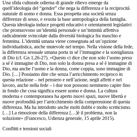
Una sfida culturale odierna di grande rilievo emerge da
quell’ideologia del “gender” che nega la differenza e la reciprocità
naturale di uomo e donna. Essa prospetta una società senza
differenze di sesso, e svuota la base antropologica della famiglia.
Questa ideologia induce progetti educativi e orientamenti legislativi
che promuovono un’identità personale e un’intimità affettiva
radicalmente svincolate dalla diversità biologica fra maschio e
femmina. L’identità umana viene consegnata ad un’opzione
individualistica, anche mutevole nel tempo. Nella visione della fede,
la differenza sessuale umana porta in sé l’immagine e la somiglianza
di Dio (cf. Gn 1,26-27). «Questo ci dice che non solo l’uomo preso
a sé è immagine di Dio, non solo la donna presa a sé è immagine di
Dio, ma anche l’uomo e la donna, come coppia, sono immagine di
Dio. […] Possiamo dire che senza l’arricchimento reciproco in
questa relazione – nel pensiero e nell’azione, negli affetti e nel
lavoro, anche nella fede – i due non possono nemmeno capire fino
in fondo che cosa significa essere uomo e donna. La cultura
moderna e contemporanea ha aperto nuovi spazi, nuove libertà e
nuove profondità per l’arricchimento della comprensione di questa
differenza. Ma ha introdotto anche molti dubbi e molto scetticismo.
[…] La rimozione della differenza […]è il problema, non la
soluzione» (Francesco, Udienza generale, 15 aprile 2015).
Conflitti e tensioni sociali