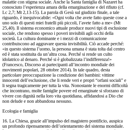
malattie con stigma sociale. Anche la Santa famiglia di Nazaret ha
conosciuto l’esperienza amara della emarginazione e del rifiuto (cf.
Lc 2,7; Mt 2,13-15). La parola di Gesù sul giudizio finale, a tale
riguardo, è inequivocabile: «Ogni volta che avete fatto queste cose a
uno solo di questi miei fratelli più piccoli, l’avete fatto a me» (Mt
25,40). Il sistema economico attuale produce nuovi tipi di esclusione
sociale, che rendono spesso i poveri invisibili agli occhi della
società. La cultura dominante e i mezzi di comunicazione
contribuiscono ad aggravare questa invisibilità. Ciò accade perché:
«in questo sistema l’uomo, la persona umana è stata tolta dal centro
ed è stata sostituita da un’altra cosa. Perché si rende un culto
idolatrico al denaro. Perché si è globalizzata l’indifferenza!»
(Francesco, Discorso ai partecipanti all’incontro mondiale dei
movimenti popolari, 28 ottobre 2014). In tale quadro, desta
particolare preoccupazione la condizione dei bambini: vittime
innocenti dell’esclusione, che li rende veri e propri “orfani sociali” e
li segna tragicamente per tutta la vita. Nonostante le enormi difficoltà
che incontrano, molte famiglie povere ed emarginate si sforzano di
vivere con dignità nella loro vita quotidiana, affidandosi a Dio che
non delude e non abbandona nessuno.
Ecologia e famiglia
16. La Chiesa, grazie all’impulso del magistero pontificio, auspica
un profondo ripensamento dell’orientamento del sistema mondiale.