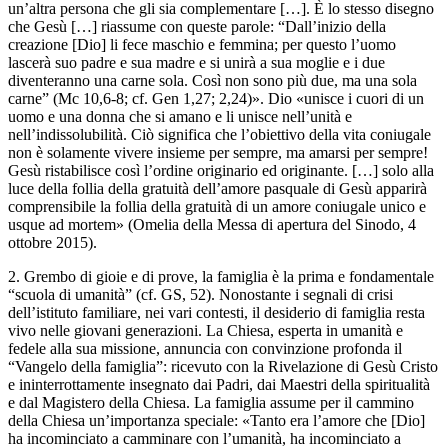
un’altra persona che gli sia complementare […]. È lo stesso disegno
che Gesù […] riassume con queste parole: “Dall’inizio della
creazione [Dio] li fece maschio e femmina; per questo l’uomo
lascerà suo padre e sua madre e si unirà a sua moglie e i due
diventeranno una carne sola. Così non sono più due, ma una sola
carne” (Mc 10,6-8; cf. Gen 1,27; 2,24)». Dio «unisce i cuori di un
uomo e una donna che si amano e li unisce nell’unità e
nell’indissolubilità. Ciò significa che l’obiettivo della vita coniugale
non è solamente vivere insieme per sempre, ma amarsi per sempre!
Gesù ristabilisce così l’ordine originario ed originante. […] solo alla
luce della follia della gratuità dell’amore pasquale di Gesù apparirà
comprensibile la follia della gratuità di un amore coniugale unico e
usque ad mortem» (Omelia della Messa di apertura del Sinodo, 4
ottobre 2015).
2. Grembo di gioie e di prove, la famiglia è la prima e fondamentale
“scuola di umanità” (cf. GS, 52). Nonostante i segnali di crisi
dell’istituto familiare, nei vari contesti, il desiderio di famiglia resta
vivo nelle giovani generazioni. La Chiesa, esperta in umanità e
fedele alla sua missione, annuncia con convinzione profonda il
“Vangelo della famiglia”: ricevuto con la Rivelazione di Gesù Cristo
e ininterrottamente insegnato dai Padri, dai Maestri della spiritualità
e dal Magistero della Chiesa. La famiglia assume per il cammino
della Chiesa un’importanza speciale: «Tanto era l’amore che [Dio]
ha incominciato a camminare con l’umanità, ha incominciato a