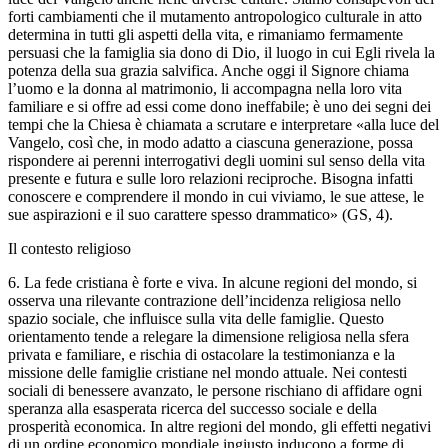
forti cambiamenti che il mutamento antropologico culturale in atto
determina in tutti gli aspetti della vita, e rimaniamo fermamente
persuasi che la famiglia sia dono di Dio, il luogo in cui Egli rivela la
potenza della sua grazia salvifica. Anche oggi il Signore chiama
l’uomo e la donna al matrimonio, li accompagna nella loro vita
familiare e si offre ad essi come dono ineffabile; è uno dei segni dei
tempi che la Chiesa è chiamata a scrutare e interpretare «alla luce del
Vangelo, così che, in modo adatto a ciascuna generazione, possa
rispondere ai perenni interrogativi degli uomini sul senso della vita
presente e futura e sulle loro relazioni reciproche. Bisogna infatti
conoscere e comprendere il mondo in cui viviamo, le sue attese, le
sue aspirazioni e il suo carattere spesso drammatico» (GS, 4).
Il contesto religioso
6. La fede cristiana è forte e viva. In alcune regioni del mondo, si
osserva una rilevante contrazione dell’incidenza religiosa nello
spazio sociale, che influisce sulla vita delle famiglie. Questo
orientamento tende a relegare la dimensione religiosa nella sfera
privata e familiare, e rischia di ostacolare la testimonianza e la
missione delle famiglie cristiane nel mondo attuale. Nei contesti
sociali di benessere avanzato, le persone rischiano di affidare ogni
speranza alla esasperata ricerca del successo sociale e della
prosperità economica. In altre regioni del mondo, gli effetti negativi
di un ordine economico mondiale ingiusto inducono a forme di