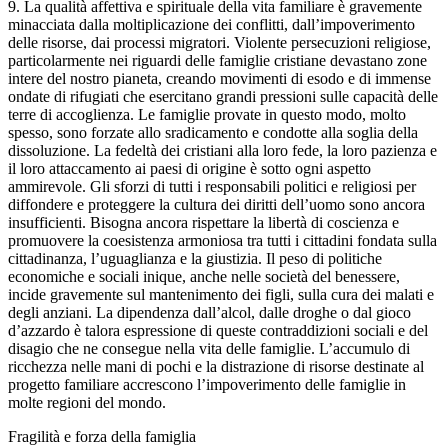
9. La qualità affettiva e spirituale della vita familiare è gravemente
minacciata dalla moltiplicazione dei conflitti, dall’impoverimento
delle risorse, dai processi migratori. Violente persecuzioni religiose,
particolarmente nei riguardi delle famiglie cristiane devastano zone
intere del nostro pianeta, creando movimenti di esodo e di immense
ondate di rifugiati che esercitano grandi pressioni sulle capacità delle
terre di accoglienza. Le famiglie provate in questo modo, molto
spesso, sono forzate allo sradicamento e condotte alla soglia della
dissoluzione. La fedeltà dei cristiani alla loro fede, la loro pazienza e
il loro attaccamento ai paesi di origine è sotto ogni aspetto
ammirevole. Gli sforzi di tutti i responsabili politici e religiosi per
diffondere e proteggere la cultura dei diritti dell’uomo sono ancora
insufficienti. Bisogna ancora rispettare la libertà di coscienza e
promuovere la coesistenza armoniosa tra tutti i cittadini fondata sulla
cittadinanza, l’uguaglianza e la giustizia. Il peso di politiche
economiche e sociali inique, anche nelle società del benessere,
incide gravemente sul mantenimento dei figli, sulla cura dei malati e
degli anziani. La dipendenza dall’alcol, dalle droghe o dal gioco
d’azzardo è talora espressione di queste contraddizioni sociali e del
disagio che ne consegue nella vita delle famiglie. L’accumulo di
ricchezza nelle mani di pochi e la distrazione di risorse destinate al
progetto familiare accrescono l’impoverimento delle famiglie in
molte regioni del mondo.
Fragilità e forza della famiglia