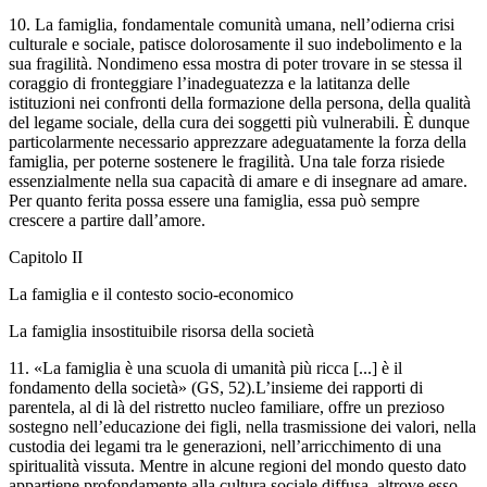
10. La famiglia, fondamentale comunità umana, nell’odierna crisi
culturale e sociale, patisce dolorosamente il suo indebolimento e la
sua fragilità. Nondimeno essa mostra di poter trovare in se stessa il
coraggio di fronteggiare l’inadeguatezza e la latitanza delle
istituzioni nei confronti della formazione della persona, della qualità
del legame sociale, della cura dei soggetti più vulnerabili. È dunque
particolarmente necessario apprezzare adeguatamente la forza della
famiglia, per poterne sostenere le fragilità. Una tale forza risiede
essenzialmente nella sua capacità di amare e di insegnare ad amare.
Per quanto ferita possa essere una famiglia, essa può sempre
crescere a partire dall’amore.
Capitolo II
La famiglia e il contesto socio-economico
La famiglia insostituibile risorsa della società
11. «La famiglia è una scuola di umanità più ricca [...] è il
fondamento della società» (GS, 52).L’insieme dei rapporti di
parentela, al di là del ristretto nucleo familiare, offre un prezioso
sostegno nell’educazione dei figli, nella trasmissione dei valori, nella
custodia dei legami tra le generazioni, nell’arricchimento di una
spiritualità vissuta. Mentre in alcune regioni del mondo questo dato
appartiene profondamente alla cultura sociale diffusa, altrove esso