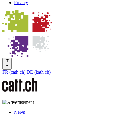
Privacy
IT
FR (cath.ch)
DE (kath.ch)
News