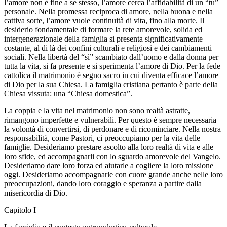
l’amore non è fine a se stesso, l’amore cerca l’affidabilità di un “tu”
personale. Nella promessa reciproca di amore, nella buona e nella
cattiva sorte, l’amore vuole continuità di vita, fino alla morte. Il
desiderio fondamentale di formare la rete amorevole, solida ed
intergenerazionale della famiglia si presenta significativamente
costante, al di là dei confini culturali e religiosi e dei cambiamenti
sociali. Nella libertà del “sì” scambiato dall’uomo e dalla donna per
tutta la vita, si fa presente e si sperimenta l’amore di Dio. Per la fede
cattolica il matrimonio è segno sacro in cui diventa efficace l’amore
di Dio per la sua Chiesa. La famiglia cristiana pertanto è parte della
Chiesa vissuta: una “Chiesa domestica”.
La coppia e la vita nel matrimonio non sono realtà astratte,
rimangono imperfette e vulnerabili. Per questo è sempre necessaria
la volontà di convertirsi, di perdonare e di ricominciare. Nella nostra
responsabilità, come Pastori, ci preoccupiamo per la vita delle
famiglie. Desideriamo prestare ascolto alla loro realtà di vita e alle
loro sfide, ed accompagnarli con lo sguardo amorevole del Vangelo.
Desideriamo dare loro forza ed aiutarle a cogliere la loro missione
oggi. Desideriamo accompagnarle con cuore grande anche nelle loro
preoccupazioni, dando loro coraggio e speranza a partire dalla
misericordia di Dio.
Capitolo I