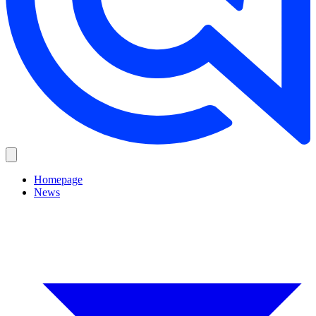
Homepage
News