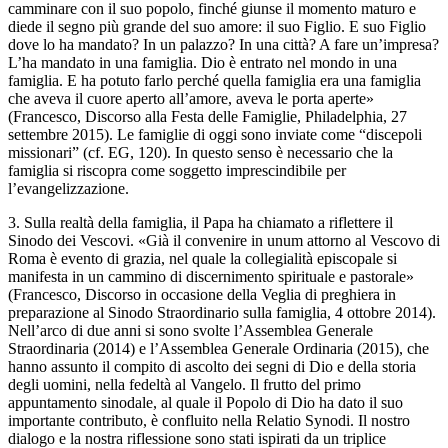
camminare con il suo popolo, finché giunse il momento maturo e
diede il segno più grande del suo amore: il suo Figlio. E suo Figlio
dove lo ha mandato? In un palazzo? In una città? A fare un’impresa?
L’ha mandato in una famiglia. Dio è entrato nel mondo in una
famiglia. E ha potuto farlo perché quella famiglia era una famiglia
che aveva il cuore aperto all’amore, aveva le porta aperte»
(Francesco, Discorso alla Festa delle Famiglie, Philadelphia, 27
settembre 2015). Le famiglie di oggi sono inviate come “discepoli
missionari” (cf. EG, 120). In questo senso è necessario che la
famiglia si riscopra come soggetto imprescindibile per
l’evangelizzazione.
3. Sulla realtà della famiglia, il Papa ha chiamato a riflettere il
Sinodo dei Vescovi. «Già il convenire in unum attorno al Vescovo di
Roma è evento di grazia, nel quale la collegialità episcopale si
manifesta in un cammino di discernimento spirituale e pastorale»
(Francesco, Discorso in occasione della Veglia di preghiera in
preparazione al Sinodo Straordinario sulla famiglia, 4 ottobre 2014).
Nell’arco di due anni si sono svolte l’Assemblea Generale
Straordinaria (2014) e l’Assemblea Generale Ordinaria (2015), che
hanno assunto il compito di ascolto dei segni di Dio e della storia
degli uomini, nella fedeltà al Vangelo. Il frutto del primo
appuntamento sinodale, al quale il Popolo di Dio ha dato il suo
importante contributo, è confluito nella Relatio Synodi. Il nostro
dialogo e la nostra riflessione sono stati ispirati da un triplice