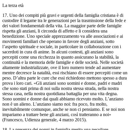
La terza età
17. Uno dei compiti più gravi e urgenti della famiglia cristiana è di
custodire il legame tra le generazioni per la trasmissione della fede e
dei valori fondamentali della vita. La maggior parte delle famiglie
rispetta gli anziani, li circonda di affetto e li considera una
benedizione. Uno speciale apprezzamento va alle associazioni e ai
movimenti familiari che operano in favore degli anziani, sotto
l’aspetto spirituale e sociale, in particolare in collaborazione con i
sacerdoti in cura di anime. In alcuni contesti, gli anziani sono
percepiti come una ricchezza in quanto assicurano la stabilità, la
continuità e la memoria delle famiglie e delle società. Nelle società
altamente industrializzate, ove il loro numero tende ad aumentare
mentre decresce la natalità, essi rischiano di essere percepiti come un
peso. D’altra parte le cure che essi richiedono mettono spesso a dura
prova i loro cari. «Gli anziani sono uomini e donne, padri e madri
che sono stati prima di noi sulla nostra stessa strada, nella nostra
stessa casa, nella nostra quotidiana battaglia per una vita degna.
Sono uomini e donne dai quali abbiamo ricevuto molto. L’anziano
non è un alieno. L’anziano siamo noi: fra poco, fra molto,
inevitabilmente comunque, anche se non ci pensiamo. E se noi non
impariamo a trattare bene gli anziani, così tratteranno a noi»
(Francesco, Udienza generale, 4 marzo 2015).
18. La presenza dei nonni in famiglia merita una peculiare