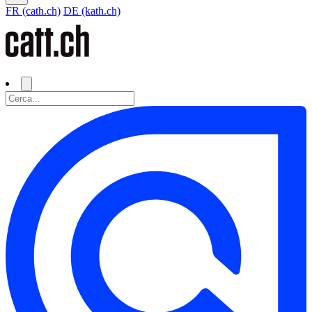
FR (cath.ch)
DE (kath.ch)