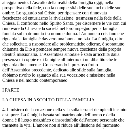
atteggiamento. L’ascolto della realtà della famiglia oggi, nella
prospettiva della fede, con la complessità delle sue luci e delle sue
ombre. Lo sguardo sul Cristo, per ripensare con rinnovata
freschezza ed entusiasmo la rivelazione, trasmessa nella fede della
Chiesa. Il confronto nello Spirito Santo, per discernere le vie con cui
rinnovare la Chiesa e la società nel loro impegno per la famiglia
fondata sul matrimonio tra uomo e donna. L’annuncio cristiano che
riguarda la famiglia è davvero una buona notizia. La famiglia, oltre
che sollecitata a rispondere alle problematiche odierne, è soprattutto
chiamata da Dio a prendere sempre nuova coscienza della propria
identità missionaria. L’Assemblea sinodale è stata arricchita dalla
presenza di coppie e di famiglie all’interno di un dibattito che le
riguarda direttamente. Conservando il prezioso frutto
dell’Assemblea precedente, dedicato alle sfide sulla famiglia,
abbiamo rivolto lo sguardo alla sua vocazione e missione nella
Chiesa e nel mondo contemporaneo.
I PARTE
LA CHIESA IN ASCOLTO DELLA FAMIGLIA
4. Il mistero della creazione della vita sulla terra ci riempie di incanto
e stupore. La famiglia basata sul matrimonio dell’uomo e della
donna è il luogo magnifico e insostituibile dell’amore personale che
trasmette la vita. L’amore non si riduce all’illusione del momento,