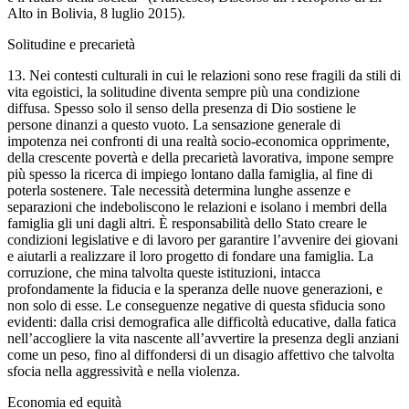
Alto in Bolivia, 8 luglio 2015).
Solitudine e precarietà
13. Nei contesti culturali in cui le relazioni sono rese fragili da stili di
vita egoistici, la solitudine diventa sempre più una condizione
diffusa. Spesso solo il senso della presenza di Dio sostiene le
persone dinanzi a questo vuoto. La sensazione generale di
impotenza nei confronti di una realtà socio-economica opprimente,
della crescente povertà e della precarietà lavorativa, impone sempre
più spesso la ricerca di impiego lontano dalla famiglia, al fine di
poterla sostenere. Tale necessità determina lunghe assenze e
separazioni che indeboliscono le relazioni e isolano i membri della
famiglia gli uni dagli altri. È responsabilità dello Stato creare le
condizioni legislative e di lavoro per garantire l’avvenire dei giovani
e aiutarli a realizzare il loro progetto di fondare una famiglia. La
corruzione, che mina talvolta queste istituzioni, intacca
profondamente la fiducia e la speranza delle nuove generazioni, e
non solo di esse. Le conseguenze negative di questa sfiducia sono
evidenti: dalla crisi demografica alle difficoltà educative, dalla fatica
nell’accogliere la vita nascente all’avvertire la presenza degli anziani
come un peso, fino al diffondersi di un disagio affettivo che talvolta
sfocia nella aggressività e nella violenza.
Economia ed equità