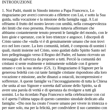
INTRODUZIONE
1. Noi Padri, riuniti in Sinodo intorno a Papa Francesco, Lo
ringraziamo per averci convocato a riflettere con Lui, e sotto la Sua
guida, sulla vocazione e la missione della famiglia oggi. A Lui
offriamo il frutto del nostro lavoro con umiltà, nella consapevolezza
dei limiti che esso presenta. Possiamo tuttavia affermare che
abbiamo costantemente tenuto presenti le famiglie del mondo, con le
loro gioie e speranze, con le loro tristezze e angosce. I discepoli di
Cristo sanno che «nulla vi è di genuinamente umano che non trovi
eco nel loro cuore. La loro comunità, infatti, è composta di uomini i
quali, riuniti insieme nel Cristo, sono guidati dallo Spirito Santo nel
loro pellegrinaggio verso il Regno del Padre, ed hanno ricevuto un
messaggio di salvezza da proporre a tutti. Perciò la comunità dei
cristiani si sente realmente e intimamente solidale con il genere
umano e con la sua storia» (GS, 1). Ringraziamo il Signore per la
generosa fedeltà con cui tante famiglie cristiane rispondono alla loro
vocazione e missione, anche dinanzi a ostacoli, incomprensioni e
sofferenze. A queste famiglie va l’incoraggiamento di tutta la Chiesa
che unita al suo Signore e sorretta dall’azione dello Spirito, sa di
avere una parola di verità e di speranza da rivolgere a tutti gli
uomini. Lo ha ricordato Papa Francesco nella celebrazione con cui
si è aperta l’ultima tappa di questo cammino sinodale dedicato alla
famiglia: «Dio non ha creato l’essere umano per vivere in tristezza o
per stare solo, ma per la felicità, per condividere il suo cammino con