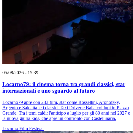
05/08/2026 - 15:39
Locarno79: il cinema torna tra grandi classici, star
internazionali e uno sguardo al futuro
Locarno79 apre con 233 film, star come Rossellini, Aronofsky,
Argento e Saldaña, e i classici Taxi Driver e Balla coi lupi in Piazza
Grande. Tra i temi caldi: l'anticipo a luglio per gli 80 anni nel 2027 e
la nuova giuria kids, che apre un confronto con Castellinaria.
Locarno
Film
Festival