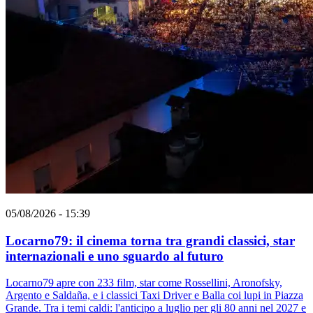
05/08/2026 - 15:39
Locarno79: il cinema torna tra grandi classici, star
internazionali e uno sguardo al futuro
Locarno79 apre con 233 film, star come Rossellini, Aronofsky,
Argento e Saldaña, e i classici Taxi Driver e Balla coi lupi in Piazza
Grande. Tra i temi caldi: l'anticipo a luglio per gli 80 anni nel 2027 e