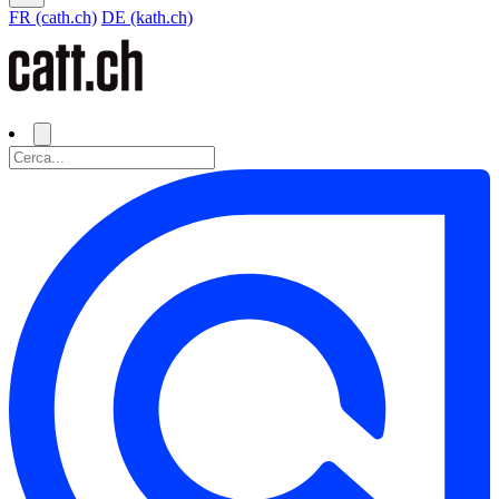
FR (cath.ch)
DE (kath.ch)