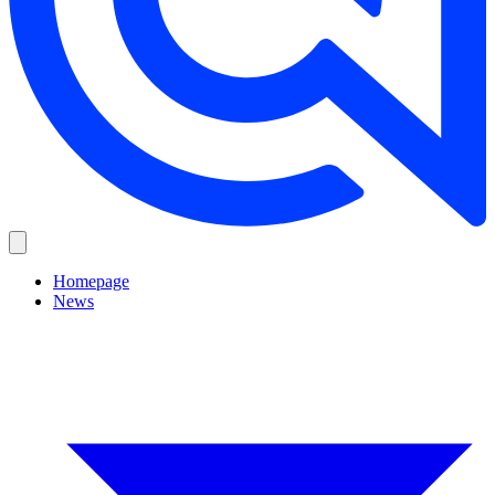
Homepage
News