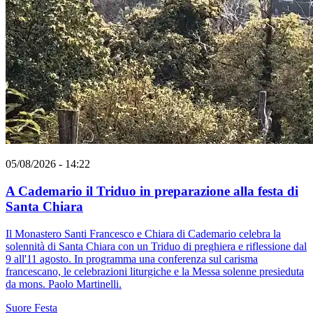
05/08/2026 - 14:22
A Cademario il Triduo in preparazione alla festa di
Santa Chiara
Il Monastero Santi Francesco e Chiara di Cademario celebra la
solennità di Santa Chiara con un Triduo di preghiera e riflessione dal
9 all'11 agosto. In programma una conferenza sul carisma
francescano, le celebrazioni liturgiche e la Messa solenne presieduta
da mons. Paolo Martinelli.
Suore
Festa