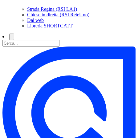
Strada Regina (RSI LA1)
Chiese in diretta (RSI ReteUno)
Dal web
Libreria SHORTCATT