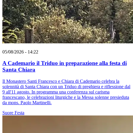
05/08/2026 - 14:22
A Cademario il Triduo in preparazione alla festa di
Santa Chiara
Il Monastero Santi Francesco e Chiara di Cademario celebra la
solennità di Santa Chiara con un Triduo di preghiera e riflessione dal
9 all'11 agosto. In programma una conferenza sul carisma
francescano, le celebrazioni liturgiche e la Messa solenne presieduta
da mons. Paolo Martinelli.
Suore
Festa