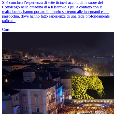
Si è conclusa l'esperienza di sette ticinesi accolti dalle suore del
Cottolengo nella cittadina di a Kisarawe. Qui, a contatto con la
realtà locale, hanno portato il proprio sostegno alle insegnanti e alla
parrocchia, dove hanno fatto esperienza di una fede profondamente
radicata.
Cmsi