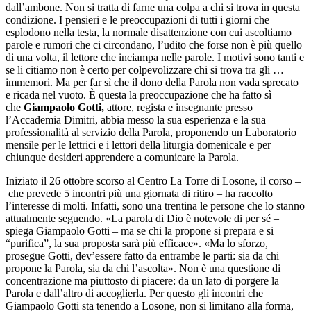
dall’ambone. Non si tratta di farne una colpa a chi si trova in questa
condizione. I pensieri e le preoccupazioni di tutti i giorni che
esplodono nella testa, la normale disattenzione con cui ascoltiamo
parole e rumori che ci circondano, l’udito che forse non è più quello
di una volta, il lettore che inciampa nelle parole. I motivi sono tanti e
se li citiamo non è certo per colpevolizzare chi si trova tra gli …
immemori. Ma per far sì che il dono della Parola non vada sprecato
e ricada nel vuoto. È questa la preoccupazione che ha fatto sì
che
Giampaolo Gotti,
attore, regista e insegnante presso
l’Accademia Dimitri, abbia messo la sua esperienza e la sua
professionalità al servizio della Parola, proponendo un Laboratorio
mensile per le lettrici e i lettori della liturgia domenicale e per
chiunque desideri apprendere a comunicare la Parola.
Iniziato il 26 ottobre scorso al Centro La Torre di Losone, il corso –
che prevede 5 incontri più una giornata di ritiro – ha raccolto
l’interesse di molti. Infatti, sono una trentina le persone che lo stanno
attualmente seguendo. «La parola di Dio è notevole di per sé –
spiega Giampaolo Gotti – ma se chi la propone si prepara e si
“purifica”, la sua proposta sarà più efficace». «Ma lo sforzo,
prosegue Gotti, dev’essere fatto da entrambe le parti: sia da chi
propone la Parola, sia da chi l’ascolta». Non è una questione di
concentrazione ma piuttosto di piacere: da un lato di porgere la
Parola e dall’altro di accoglierla. Per questo gli incontri che
Giampaolo Gotti sta tenendo a Losone, non si limitano alla forma,