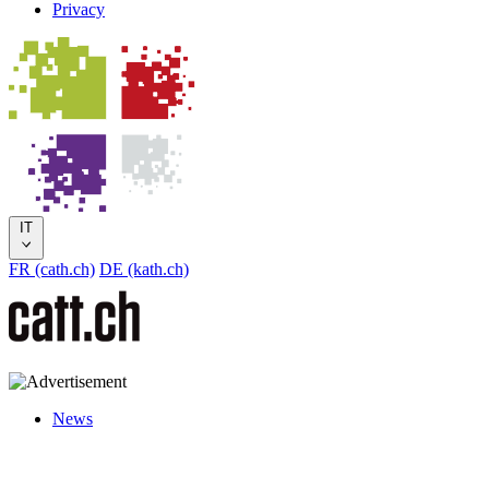
Privacy
IT
FR (cath.ch)
DE (kath.ch)
News