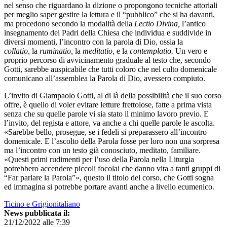
nel senso che riguardano la dizione o propongono tecniche attoriali
per meglio saper gestire la lettura e il “pubblico” che si ha davanti,
ma procedono secondo la modalità della
Lectio Divina,
l’antico
insegnamento dei Padri della Chiesa che individua e suddivide in
diversi momenti, l’incontro con la parola di Dio, ossia la
collatio,
la
ruminatio,
la
meditatio,
e la
contemplatio.
Un vero e
proprio percorso di avvicinamento graduale al testo che, secondo
Gotti, sarebbe auspicabile che tutti coloro che nel culto domenicale
comunicano all’assemblea la Parola di Dio, avessero compiuto.
L’invito di Giampaolo Gotti, al di là della possibilità che il suo corso
offre, è quello di voler evitare letture frettolose, fatte a prima vista
senza che su quelle parole vi sia stato il minimo lavoro previo. E
l’invito, del regista e attore, va anche a chi quelle parole le ascolta.
«Sarebbe bello, prosegue, se i fedeli si preparassero all’incontro
domenicale. E l’ascolto della Parola fosse per loro non una sorpresa
ma l’incontro con un testo già conosciuto, meditato, familiare.
«Questi primi rudimenti per l’uso della Parola nella Liturgia
potrebbero accendere piccoli focolai che danno vita a tanti gruppi di
“Far parlare la Parola”», questo il titolo del corso, che Gotti sogna
ed immagina si potrebbe portare avanti anche a livello ecumenico.
Ticino e Grigionitaliano
News pubblicata il:
21/12/2022 alle 7:39