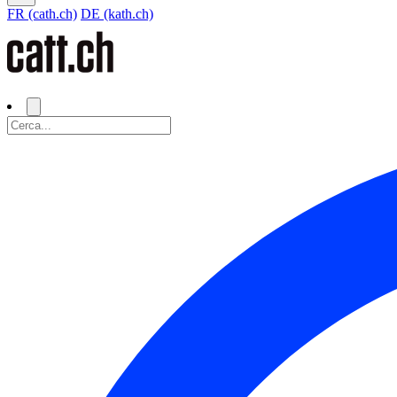
FR (cath.ch)
DE (kath.ch)