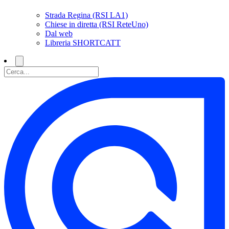
Strada Regina (RSI LA1)
Chiese in diretta (RSI ReteUno)
Dal web
Libreria SHORTCATT