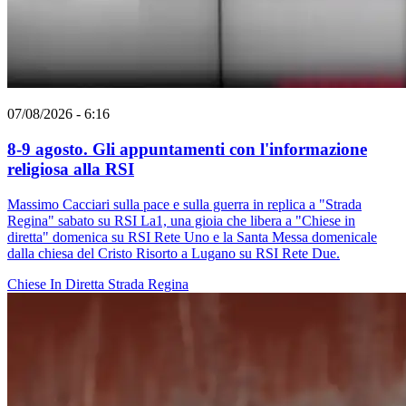
07/08/2026 - 6:16
8-9 agosto. Gli appuntamenti con l'informazione
religiosa alla RSI
Massimo Cacciari sulla pace e sulla guerra in replica a "Strada
Regina" sabato su RSI La1, una gioia che libera a "Chiese in
diretta" domenica su RSI Rete Uno e la Santa Messa domenicale
dalla chiesa del Cristo Risorto a Lugano su RSI Rete Due.
Chiese In Diretta
Strada Regina