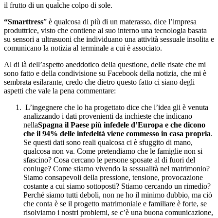
il frutto di un qualche colpo di sole.
“Smarttress
” è qualcosa di più di un materasso, dice l’impresa
produttrice, visto che contiene al suo interno una tecnologia basata
su sensori a ultrasuoni che individuano una attività sessuale insolita e
comunicano la notizia al terminale a cui è associato.
Al di là dell’aspetto aneddotico della questione, delle risate che mi
sono fatto e della condivisione su Facebook della notizia, che mi è
sembrata esilarante, credo che dietro questo fatto ci siano degli
aspetti che vale la pena commentare:
L’ingegnere che lo ha progettato dice che l’idea gli è venuta
analizzando i dati provenienti da inchieste che indicano
nella
Spagna il Paese più infedele d’Europa e che dicono
che il 94% delle infedeltà viene commesso in casa propria
.
Se questi dati sono reali qualcosa ci è sfuggito di mano,
qualcosa non va. Come pretendiamo che le famiglie non si
sfascino? Cosa cercano le persone sposate al di fuori del
coniuge? Come stiamo vivendo la sessualità nel matrimonio?
Siamo consapevoli della pressione, tensione, provocazione
costante a cui siamo sottoposti? Stiamo cercando un rimedio?
Perché siamo tutti deboli, non ne ho il minimo dubbio, ma ciò
che conta è se il progetto matrimoniale e familiare è forte, se
risolviamo i nostri problemi, se c’è una buona comunicazione,