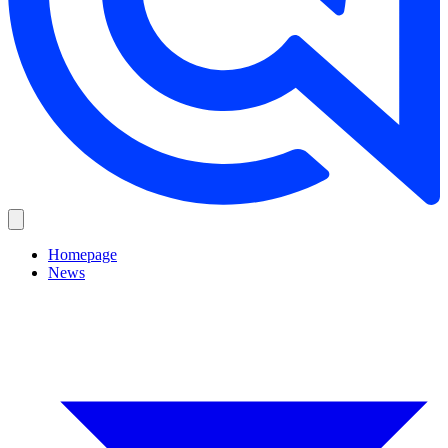
Homepage
News