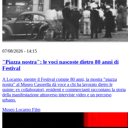
07/08/2026 - 14:15
"Piazza nostra": le voci nascoste dietro 80 anni di
Festival
A Locarno, mentre il Festival compie 80 anni, la mostra "piazza
nostra" al Museo Casorella dà voce a chi ha lavorato dietro le
quinte: ex collaboratori, residenti e commercianti raccontano la storia
della manifestazione attraverso interviste video e un percorso
urbano.
Museo
Locarno
Film