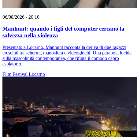
06/08/2026 - 20:10
Manhunt: quando i figli del computer cercano la
salvezza nella violenza
Presentato a Locarno, Manhunt racconta la deriva di due ragazzi
cresciuti tra schermi, manosfera e videogiochi. Una parabola lucida
sulla mascolinità contemporanea, che rifiuta il comodo capro
espiatorio.
Film
Festival
Locarno