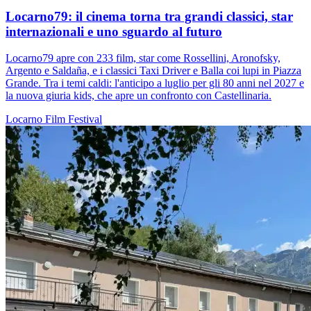
Locarno79: il cinema torna tra grandi classici, star
internazionali e uno sguardo al futuro
Locarno79 apre con 233 film, star come Rossellini, Aronofsky,
Argento e Saldaña, e i classici Taxi Driver e Balla coi lupi in Piazza
Grande. Tra i temi caldi: l'anticipo a luglio per gli 80 anni nel 2027 e
la nuova giuria kids, che apre un confronto con Castellinaria.
Locarno
Film
Festival