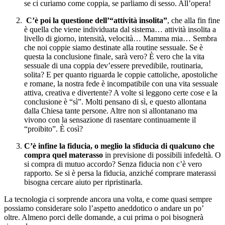
se ci curiamo come coppia, se parliamo di sesso. All’opera!
C’è poi la questione dell’“attività insolita”
, che alla fin fine
è quella che viene individuata dal sistema… attività insolita a
livello di giorno, intensità, velocità… Mamma mia… Sembra
che noi coppie siamo destinate alla routine sessuale. Se è
questa la conclusione finale, sarà vero? È vero che la vita
sessuale di una coppia dev’essere prevedibile, routinaria,
solita? E per quanto riguarda le coppie cattoliche, apostoliche
e romane, la nostra fede è incompatibile con una vita sessuale
attiva, creativa e divertente? A volte si leggono certe cose e la
conclusione è “sì”. Molti pensano di sì, e questo allontana
dalla Chiesa tante persone. Altre non si allontanano ma
vivono con la sensazione di rasentare continuamente il
“proibito”. È così?
C’è infine la fiducia, o meglio la sfiducia di qualcuno che
compra quel materasso
in previsione di possibili infedeltà. O
si compra di mutuo accordo? Senza fiducia non c’è vero
rapporto. Se si è persa la fiducia, anziché comprare materassi
bisogna cercare aiuto per ripristinarla.
La tecnologia ci sorprende ancora una volta, e come quasi sempre
possiamo considerare solo l’aspetto aneddotico o andare un po’
oltre. Almeno porci delle domande, a cui prima o poi bisognerà