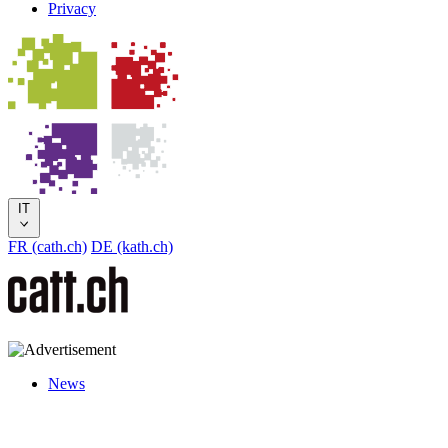
Privacy
IT
FR (cath.ch)
DE (kath.ch)
News