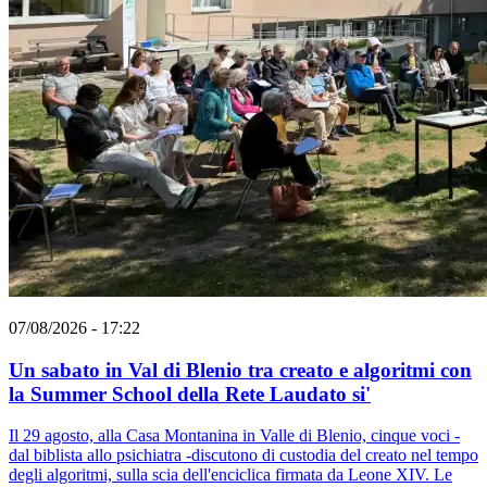
07/08/2026 - 17:22
Un sabato in Val di Blenio tra creato e algoritmi con
la Summer School della Rete Laudato si'
Il 29 agosto, alla Casa Montanina in Valle di Blenio, cinque voci -
dal biblista allo psichiatra -discutono di custodia del creato nel tempo
degli algoritmi, sulla scia dell'enciclica firmata da Leone XIV. Le