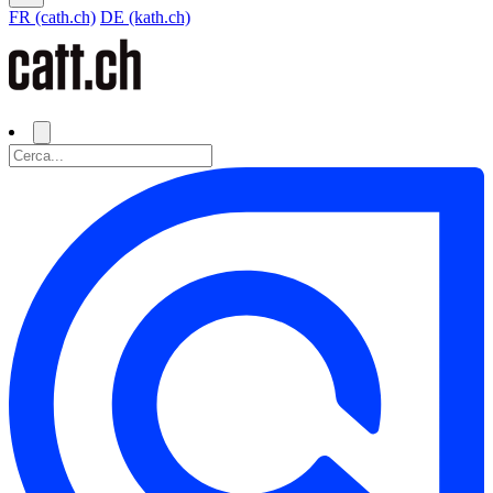
FR (cath.ch)
DE (kath.ch)