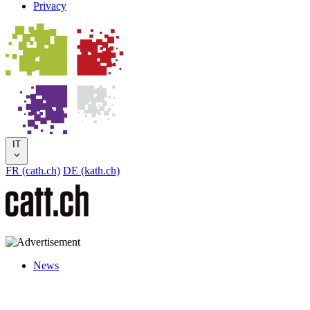
Privacy
IT
FR (cath.ch)
DE (kath.ch)
News