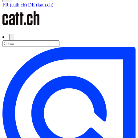
FR (cath.ch)
DE (kath.ch)