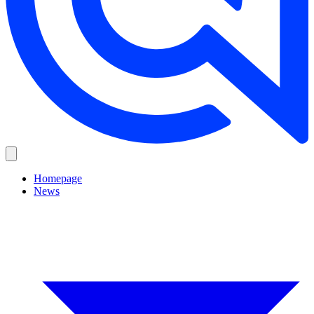
Homepage
News