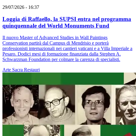
29/07/2026 - 16:37
Loggia di Raffaello, la SUPSI entra nel programma
quinquennale del World Monuments Fund
Il nuovo Master of Advanced Studies in Wall Paintings
Conservation partirà dal Campus di Mendrisio e porterà
professionisti internazionali nei cantieri vaticani e a Villa Imperiale a
Pesaro. Dodici mesi di formazione finanziata dalla Stephen A.
Schwarzman Foundation per colmare la carenza di specialisti.
Arte Sacra
Restauri