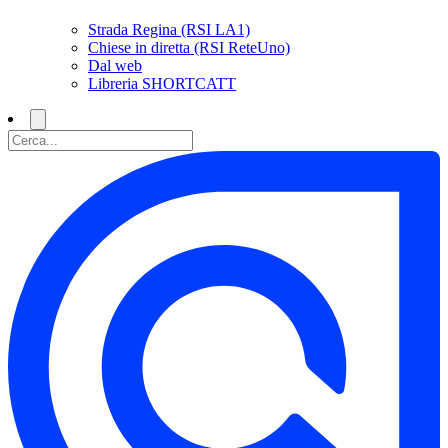
Strada Regina (RSI LA1)
Chiese in diretta (RSI ReteUno)
Dal web
Libreria SHORTCATT