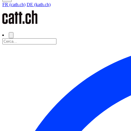
FR (cath.ch)
DE (kath.ch)