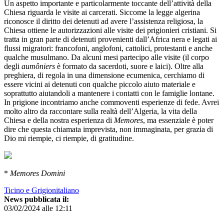
Un aspetto importante e particolarmente toccante dell’attività della
Chiesa riguarda le visite ai carcerati. Siccome la legge algerina
riconosce il diritto dei detenuti ad avere l’assistenza religiosa, la
Chiesa ottiene le autorizzazioni alle visite dei prigionieri cristiani. Si
tratta in gran parte di detenuti provenienti dall’Africa nera e legati ai
flussi migratori: francofoni, anglofoni, cattolici, protestanti e anche
qualche musulmano. Da alcuni mesi partecipo alle visite (il corpo
degli
aumôniers
è formato da sacerdoti, suore e laici). Oltre alla
preghiera, di regola in una dimensione ecumenica, cerchiamo di
essere vicini ai detenuti con qualche piccolo aiuto materiale e
soprattutto aiutandoli a mantenere i contatti con le famiglie lontane.
In prigione incontriamo anche commoventi esperienze di fede. Avrei
molto altro da raccontare sulla realtà dell’Algeria, la vita della
Chiesa e della nostra esperienza di
Memores
, ma essenziale è poter
dire che questa chiamata imprevista, non immaginata, per grazia di
Dio mi riempie, ci riempie, di gratitudine.
*
Memores Domini
Ticino e Grigionitaliano
News pubblicata il:
03/02/2024 alle 12:11