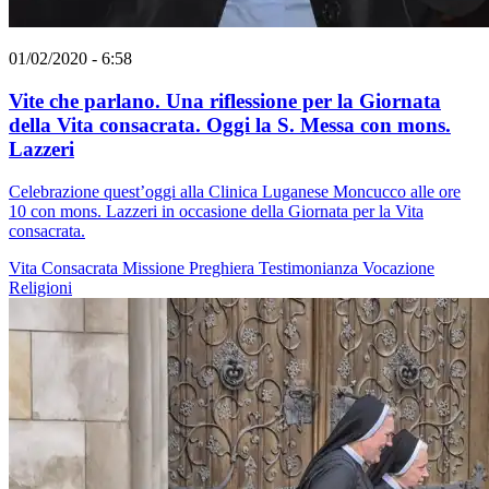
01/02/2020 - 6:58
Vite che parlano. Una riflessione per la Giornata
della Vita consacrata. Oggi la S. Messa con mons.
Lazzeri
Celebrazione quest’oggi alla Clinica Luganese Moncucco alle ore
10 con mons. Lazzeri in occasione della Giornata per la Vita
consacrata.
Vita Consacrata
Missione
Preghiera
Testimonianza
Vocazione
Religioni