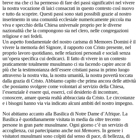
breve ma che ci ha permesso di fare dei passi significativi nel vivere
la nostra vocazione di laici consacrati in questo contesto così nuovo
e tutto da scoprire. Questi passi sono stati possibili grazie al nostro
inserimento in una comunità ecclesiale numericamente piccola ma
viva e specchio della Chiesa universale proprio per le diverse
nazionalità che la compongono sia nel clero, nelle congregazioni
religiose e nei fedeli.
Un aspetto fondamentale del nostro carisma di Memores Domini è il
vivere la memoria del Signore, il rapporto con Cristo presente, nel
proprio lavoro quotidiano, nelle relazioni personali e sociali senza
un’opera specifica cui dedicarci. Il fatto di vivere in un contesto
praticamente totalmente musulmano ci sta facendo capire ancor di
più che la testimonianza dell’essere cristiani passa in primo luogo
attraverso la nostra vita, la nostra umanità, la nostra povertà toccata
dalla grazia di Cristo. Abbiamo capito che prima ancora delle attività
che possiamo svolgere come volontari al servizio della Chiesa,
l’essenziale è essere qui, esserci, col desiderio di incontrare,
conoscere, amare questa realtà abbracciata da Cristo. Le circostanze
e i bisogni hanno via via indicato alcuni ambiti del nostro impegno.
Noi abitiamo accanto alla Basilica di Notre Dame d’Afrique. La
Basilica è quotidianamente visitata in media da oltre trecento
persone in gran parte musulmane. Ogni giorno c’è un servizio di
accoglienza, cui partecipiamo anche noi
Memores
. In genere i
visitatori musulmani sono colpiti dal senso di pace, di bellezza, di