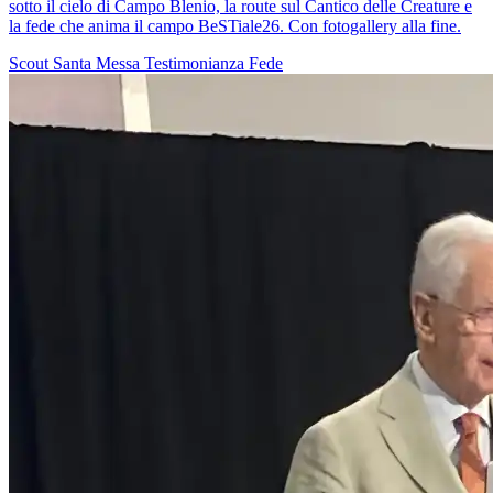
sotto il cielo di Campo Blenio, la route sul Cantico delle Creature e
la fede che anima il campo BeSTiale26. Con fotogallery alla fine.
Scout
Santa Messa
Testimonianza
Fede