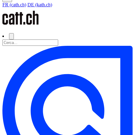
FR (cath.ch)
DE (kath.ch)