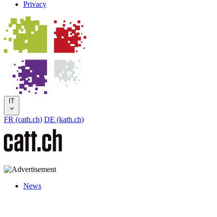
Privacy
IT
FR (cath.ch)
DE (kath.ch)
News