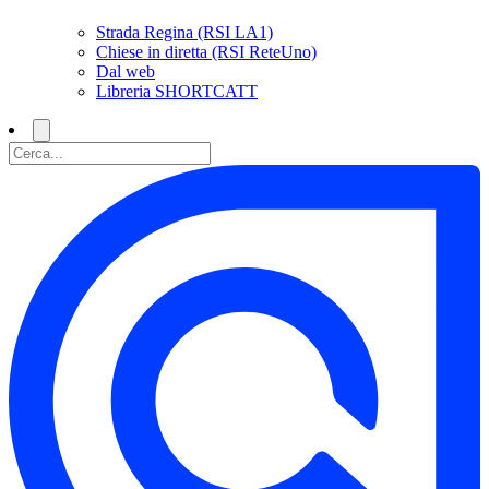
Strada Regina (RSI LA1)
Chiese in diretta (RSI ReteUno)
Dal web
Libreria SHORTCATT