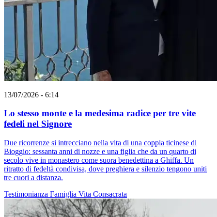
13/07/2026 - 6:14
Lo stesso monte e la medesima radice per tre vite
fedeli nel Signore
Due ricorrenze si intrecciano nella vita di una coppia ticinese di
Bioggio: sessanta anni di nozze e una figlia che da un quarto di
secolo vive in monastero come suora benedettina a Ghiffa. Un
ritratto di fedeltà condivisa, dove preghiera e silenzio tengono uniti
tre cuori a distanza.
Testimonianza
Famiglia
Vita Consacrata