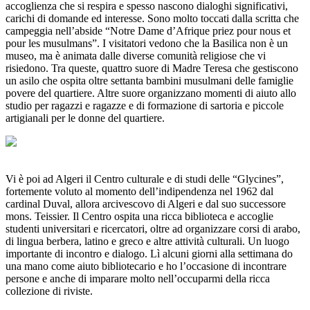
accoglienza che si respira e spesso nascono dialoghi significativi,
carichi di domande ed interesse. Sono molto toccati dalla scritta che
campeggia nell’abside “Notre Dame d’Afrique priez pour nous et
pour les musulmans”. I visitatori vedono che la Basilica non è un
museo, ma è animata dalle diverse comunità religiose che vi
risiedono. Tra queste, quattro suore di Madre Teresa che gestiscono
un asilo che ospita oltre settanta bambini musulmani delle famiglie
povere del quartiere. Altre suore organizzano momenti di aiuto allo
studio per ragazzi e ragazze e di formazione di sartoria e piccole
artigianali per le donne del quartiere.
Vi è poi ad Algeri il Centro culturale e di studi delle “Glycines”,
fortemente voluto al momento dell’indipendenza nel 1962 dal
cardinal Duval, allora arcivescovo di Algeri e dal suo successore
mons. Teissier. Il Centro ospita una ricca biblioteca e accoglie
studenti universitari e ricercatori, oltre ad organizzare corsi di arabo,
di lingua berbera, latino e greco e altre attività culturali. Un luogo
importante di incontro e dialogo. Lì alcuni giorni alla settimana do
una mano come aiuto bibliotecario e ho l’occasione di incontrare
persone e anche di imparare molto nell’occuparmi della ricca
collezione di riviste.