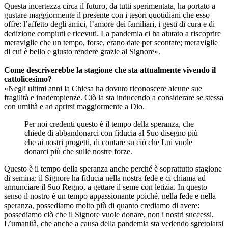
Questa incertezza circa il futuro, da tutti sperimentata, ha portato a
gustare maggiormente il presente con i tesori quotidiani che esso
offre: l’affetto degli amici, l’amore dei familiari, i gesti di cura e di
dedizione compiuti e ricevuti. La pandemia ci ha aiutato a riscoprire
meraviglie che un tempo, forse, erano date per scontate; meraviglie
di cui è bello e giusto rendere grazie al Signore».
Come descriverebbe la stagione che sta attualmente vivendo il
cattolicesimo?
«Negli ultimi anni la Chiesa ha dovuto riconoscere alcune sue
fragilità e inadempienze. Ciò la sta inducendo a considerare se stessa
con umiltà e ad aprirsi maggiormente a Dio.
Per noi credenti questo è il tempo della speranza, che
chiede di abbandonarci con fiducia al Suo disegno più
che ai nostri progetti, di contare su ciò che Lui vuole
donarci più che sulle nostre forze.
Questo è il tempo della speranza anche perché è soprattutto stagione
di semina: il Signore ha fiducia nella nostra fede e ci chiama ad
annunciare il Suo Regno, a gettare il seme con letizia. In questo
senso il nostro è un tempo appassionante poiché, nella fede e nella
speranza, possediamo molto più di quanto crediamo di avere:
possediamo ciò che il Signore vuole donare, non i nostri successi.
L’umanità, che anche a causa della pandemia sta vedendo sgretolarsi