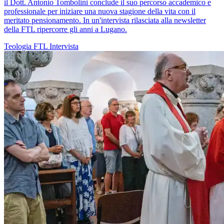
il Dott. Antonio Tombolini conclude il suo percorso accademico e
professionale per iniziare una nuova stagione della vita con il
meritato pensionamento. In un'intervista rilasciata alla newsletter
della FTL ripercorre gli anni a Lugano.
Teologia
FTL
Intervista