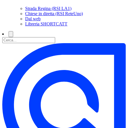
Strada Regina (RSI LA1)
Chiese in diretta (RSI ReteUno)
Dal web
Libreria SHORTCATT