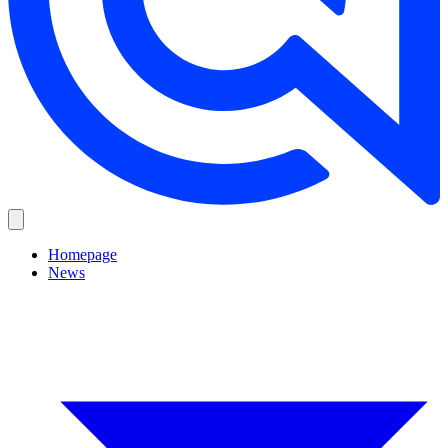
Homepage
News