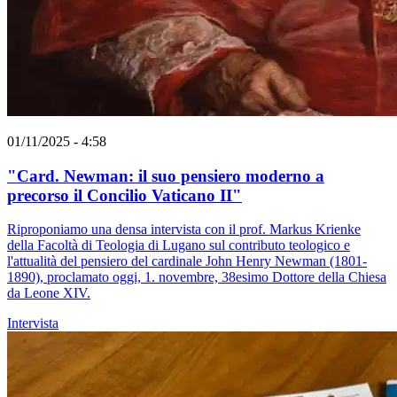
01/11/2025 - 4:58
"Card. Newman: il suo pensiero moderno a
precorso il Concilio Vaticano II"
Riproponiamo una densa intervista con il prof. Markus Krienke
della Facoltà di Teologia di Lugano sul contributo teologico e
l'attualità del pensiero del cardinale John Henry Newman (1801-
1890), proclamato oggi, 1. novembre, 38esimo Dottore della Chiesa
da Leone XIV.
Intervista