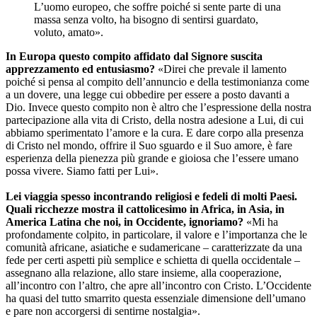
L’uomo europeo, che soffre poiché si sente parte di una
massa senza volto, ha bisogno di sentirsi guardato,
voluto, amato».
In Europa questo compito affidato dal Signore suscita
apprezzamento ed entusiasmo?
«Direi che prevale il lamento
poiché si pensa al compito dell’annuncio e della testimonianza come
a un dovere, una legge cui obbedire per essere a posto davanti a
Dio. Invece questo compito non è altro che l’espressione della nostra
partecipazione alla vita di Cristo, della nostra adesione a Lui, di cui
abbiamo sperimentato l’amore e la cura. E dare corpo alla presenza
di Cristo nel mondo, offrire il Suo sguardo e il Suo amore, è fare
esperienza della pienezza più grande e gioiosa che l’essere umano
possa vivere. Siamo fatti per Lui».
Lei viaggia spesso incontrando religiosi e fedeli di molti Paesi.
Quali ricchezze mostra il cattolicesimo in Africa, in Asia, in
America Latina che noi, in Occidente, ignoriamo?
«Mi ha
profondamente colpito, in particolare, il valore e l’importanza che le
comunità africane, asiatiche e sudamericane – caratterizzate da una
fede per certi aspetti più semplice e schietta di quella occidentale –
assegnano alla relazione, allo stare insieme, alla cooperazione,
all’incontro con l’altro, che apre all’incontro con Cristo. L’Occidente
ha quasi del tutto smarrito questa essenziale dimensione dell’umano
e pare non accorgersi di sentirne nostalgia».