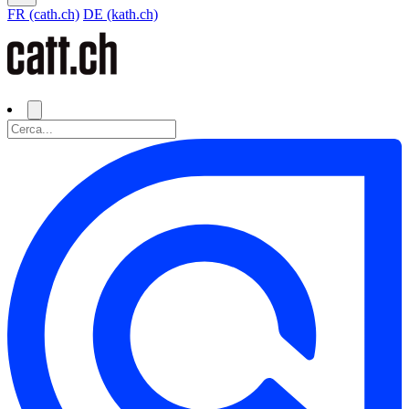
FR (cath.ch)
DE (kath.ch)