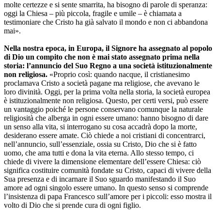
molte certezze e si sente smarrita, ha bisogno di parole di speranza:
oggi la Chiesa – più piccola, fragile e umile – è chiamata a
testimoniare che Cristo ha già salvato il mondo e non ci abbandona
mai».
Nella nostra epoca, in Europa, il Signore ha assegnato al popolo
di Dio un compito che non è mai stato assegnato prima nella
storia: l’annuncio del Suo Regno a una società istituzionalmente
non religiosa.
«Proprio così: quando nacque, il cristianesimo
proclamava Cristo a società pagane ma religiose, che avevano le
loro divinità. Oggi, per la prima volta nella storia, la società europea
è istituzionalmente non religiosa. Questo, per certi versi, può essere
un vantaggio poiché le persone conservano comunque la naturale
religiosità che alberga in ogni essere umano: hanno bisogno di dare
un senso alla vita, si interrogano su cosa accadrà dopo la morte,
desiderano essere amate. Ciò chiede a noi cristiani di concentrarci,
nell’annuncio, sull’essenziale, ossia su Cristo, Dio che si è fatto
uomo, che ama tutti e dona la vita eterna. Allo stesso tempo, ci
chiede di vivere la dimensione elementare dell’essere Chiesa: ciò
significa costituire comunità fondate su Cristo, capaci di vivere della
Sua presenza e di incarnare il Suo sguardo manifestando il Suo
amore ad ogni singolo essere umano. In questo senso si comprende
l’insistenza di papa Francesco sull’amore per i piccoli: esso mostra il
volto di Dio che si prende cura di ogni figlio.