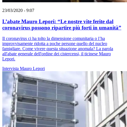
23/03/2020 - 9:07
L’abate Mauro Lepori: “Le nostre vite ferite dal
coronavirus possono ripartire più forti in umanità”
Il coronavirus ci ha tolto la dimensione comunitaria o l’ha
improvvisamente ridotta a poche persone quello del nucleo
famigliare. Come vivere questa situazione anomala? La parola
all'abate generale dell'ordine dei cistercensi, il ticinese Mauro
Lepori.
Intervista
Mauro Lepori