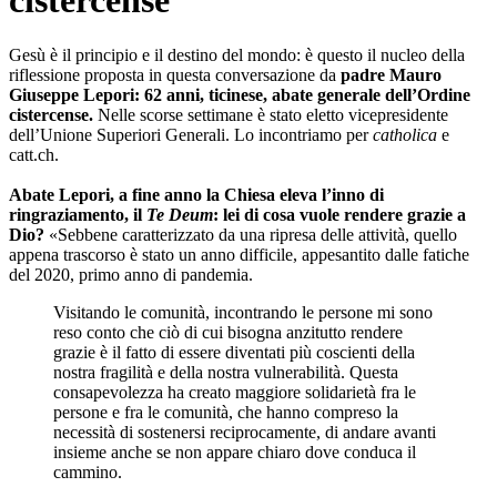
cistercense
Gesù è il principio e il destino del mondo: è questo il nucleo della
riflessione proposta in questa conversazione da
padre Mauro
Giuseppe Lepori: 62 anni, ticinese, abate generale dell’Ordine
cistercense.
Nelle scorse settimane è stato eletto vicepresidente
dell’Unione Superiori Generali. Lo incontriamo per
catholica
e
catt.ch.
Abate Lepori, a fine anno la Chiesa eleva l’inno di
ringraziamento, il
Te Deum
: lei di cosa vuole rendere grazie a
Dio?
«Sebbene caratterizzato da una ripresa delle attività, quello
appena trascorso è stato un anno difficile, appesantito dalle fatiche
del 2020, primo anno di pandemia.
Visitando le comunità, incontrando le persone mi sono
reso conto che ciò di cui bisogna anzitutto rendere
grazie è il fatto di essere diventati più coscienti della
nostra fragilità e della nostra vulnerabilità. Questa
consapevolezza ha creato maggiore solidarietà fra le
persone e fra le comunità, che hanno compreso la
necessità di sostenersi reciprocamente, di andare avanti
insieme anche se non appare chiaro dove conduca il
cammino.