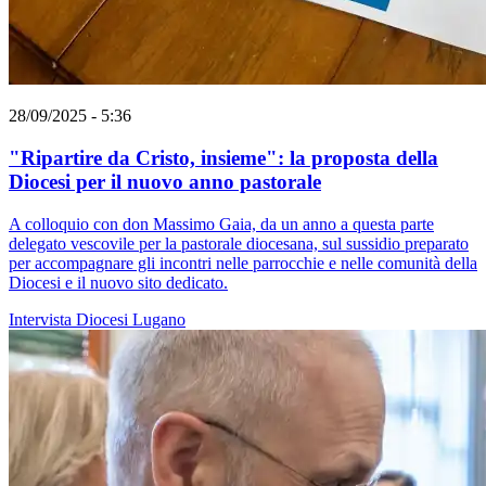
28/09/2025 - 5:36
"Ripartire da Cristo, insieme": la proposta della
Diocesi per il nuovo anno pastorale
A colloquio con don Massimo Gaia, da un anno a questa parte
delegato vescovile per la pastorale diocesana, sul sussidio preparato
per accompagnare gli incontri nelle parrocchie e nelle comunità della
Diocesi e il nuovo sito dedicato.
Intervista
Diocesi Lugano