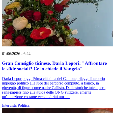
01/06/2026 - 6:24
Gran Consiglio ticinese, Daria Lepori: "Affrontare
le sfide sociali? Ce lo chiede il Vangelo"
Daria Lepori, oggi Prima cittadina del Cantone, rilegge il proprio
impegno politico alla luce del percorso compiuto, a fianco, in
gioventù, di figure come padre Callisto. Dalle storiche tutele per i
sans-papiers fino alla guida delle ONG svizzere, emerge
un'attenzione costante verso i diritti umani.
Intervista
Politica