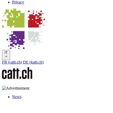
Privacy
IT
FR (cath.ch)
DE (kath.ch)
News