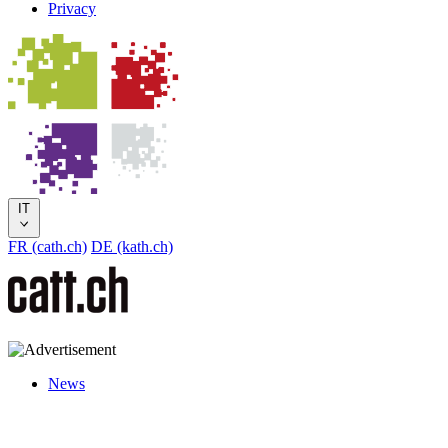
Privacy
IT
FR (cath.ch)
DE (kath.ch)
News