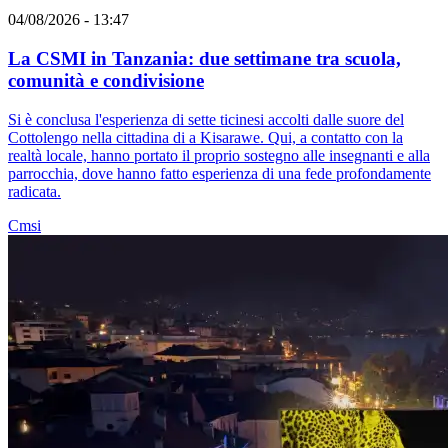
04/08/2026 - 13:47
La CSMI in Tanzania: due settimane tra scuola,
comunità e condivisione
Si è conclusa l'esperienza di sette ticinesi accolti dalle suore del
Cottolengo nella cittadina di a Kisarawe. Qui, a contatto con la
realtà locale, hanno portato il proprio sostegno alle insegnanti e alla
parrocchia, dove hanno fatto esperienza di una fede profondamente
radicata.
Cmsi