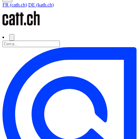
FR (cath.ch)
DE (kath.ch)