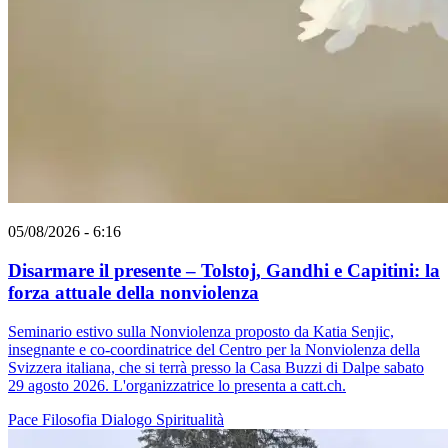
05/08/2026 - 6:16
Disarmare il presente – Tolstoj, Gandhi e Capitini: la
forza attuale della nonviolenza
Seminario estivo sulla Nonviolenza proposto da Katia Senjic,
insegnante e co-coordinatrice del Centro per la Nonviolenza della
Svizzera italiana, che si terrà presso la Casa Buzzi di Dalpe sabato
29 agosto 2026. L'organizzatrice lo presenta a catt.ch.
Pace
Filosofia
Dialogo
Spiritualità