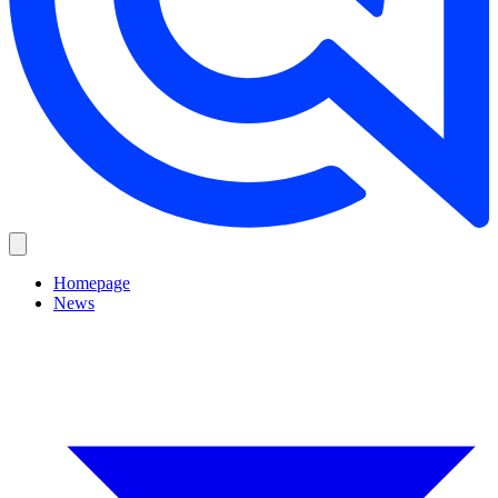
Homepage
News