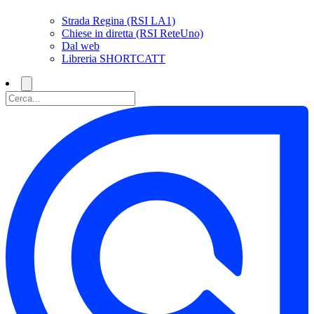
Strada Regina (RSI LA1)
Chiese in diretta (RSI ReteUno)
Dal web
Libreria SHORTCATT