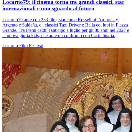
Locarno79: il cinema torna tra grandi classici, star
internazionali e uno sguardo al futuro
Locarno79 apre con 233 film, star come Rossellini, Aronofsky,
Argento e Saldaña, e i classici Taxi Driver e Balla coi lupi in Piazza
Grande. Tra i temi caldi: l'anticipo a luglio per gli 80 anni nel 2027 e
la nuova giuria kids, che apre un confronto con Castellinaria.
Locarno
Film
Festival