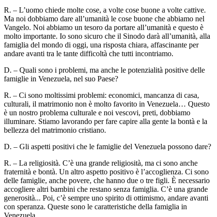
R. – L’uomo chiede molte cose, a volte cose buone a volte cattive.
Ma noi dobbiamo dare all’umanità le cose buone che abbiamo nel
Vangelo. Noi abbiamo un tesoro da portare all’umanità e questo è
molto importante. Io sono sicuro che il Sinodo darà all’umanità, alla
famiglia del mondo di oggi, una risposta chiara, affascinante per
andare avanti tra le tante difficoltà che tutti incontriamo.
D. – Quali sono i problemi, ma anche le potenzialità positive delle
famiglie in Venezuela, nel suo Paese?
R. – Ci sono moltissimi problemi: economici, mancanza di casa,
culturali, il matrimonio non è molto favorito in Venezuela… Questo
è un nostro problema culturale e noi vescovi, preti, dobbiamo
illuminare. Stiamo lavorando per fare capire alla gente la bontà e la
bellezza del matrimonio cristiano.
D. – Gli aspetti positivi che le famiglie del Venezuela possono dare?
R. – La religiosità. C’è una grande religiosità, ma ci sono anche
fraternità e bontà. Un altro aspetto positivo è l’accoglienza. Ci sono
delle famiglie, anche povere, che hanno due o tre figli. È necessario
accogliere altri bambini che restano senza famiglia. C’è una grande
generosità... Poi, c’è sempre uno spirito di ottimismo, andare avanti
con speranza. Queste sono le caratteristiche della famiglia in
Venezuela.