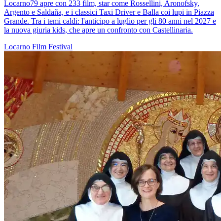
Locarno79 apre con 233 film, star come Rossellini, Aronofsky,
Argento e Saldaña, e i classici Taxi Driver e Balla coi lupi in Piazza
Grande. Tra i temi caldi: l'anticipo a luglio per gli 80 anni nel 2027 e
la nuova giuria kids, che apre un confronto con Castellinaria.
Locarno
Film
Festival