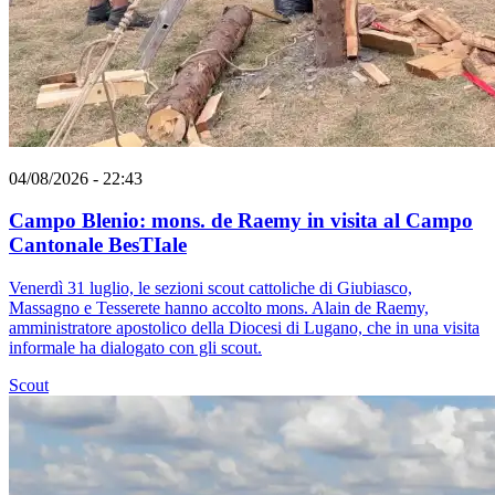
04/08/2026 - 22:43
Campo Blenio: mons. de Raemy in visita al Campo
Cantonale BesTIale
Venerdì 31 luglio, le sezioni scout cattoliche di Giubiasco,
Massagno e Tesserete hanno accolto mons. Alain de Raemy,
amministratore apostolico della Diocesi di Lugano, che in una visita
informale ha dialogato con gli scout.
Scout