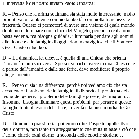
L’intervista è del nostro inviato Paolo Ondarza:
R. – Penso che la prima settimana sia stata molto interessante, molto
produttiva: un ambiente con molta libertà, con molta franchezza e
fraternità. Questo ci permetterà di avere una visione di quale mondo
dobbiamo illuminare con la luce del Vangelo, perché la realtà non
basta vederla, ma bisogna guidarla, illuminarla per dare agli uomini,
alle donne e alle famiglie di oggi i doni meravigliosi che il Signore
Gesù Cristo ci ha dato.
D. – La dinamica, lei diceva, è quella di una Chiesa che orienta
l’umanità e non viceversa. Spesso, si parla invece di una Chiesa che
a partire dall’umanità e dalle sue ferite, deve modificare il proprio
atteggiamento…
R. – Penso ci sia una differenza, perché noi vediamo ciò che sta
accadendo: i problemi delle famiglie, il divorzio, il problema della
teoria del genere, i problemi delle famiglie povere, dei migranti…
Insomma, bisogna illuminare questi problemi, per portare a queste
famiglie ferite il tesoro della luce, la verità e la misericordia di Gesù
Cristo.
D. – Dunque la prassi resta, potremmo dire, l’aspetto applicativo
della dottrina, non tanto un atteggiamento che muta in base a ciò che
l’uomo chiede ogni giorno, a seconda delle epoche storiche…