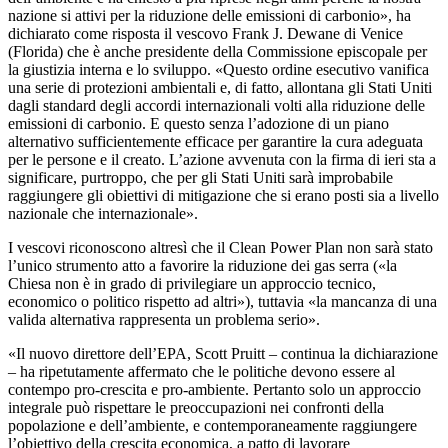
nazione si attivi per la riduzione delle emissioni di carbonio», ha
dichiarato come risposta il vescovo Frank J. Dewane di Venice
(Florida) che è anche presidente della Commissione episcopale per
la giustizia interna e lo sviluppo. «Questo ordine esecutivo vanifica
una serie di protezioni ambientali e, di fatto, allontana gli Stati Uniti
dagli standard degli accordi internazionali volti alla riduzione delle
emissioni di carbonio. E questo senza l’adozione di un piano
alternativo sufficientemente efficace per garantire la cura adeguata
per le persone e il creato. L’azione avvenuta con la firma di ieri sta a
significare, purtroppo, che per gli Stati Uniti sarà improbabile
raggiungere gli obiettivi di mitigazione che si erano posti sia a livello
nazionale che internazionale».
I vescovi riconoscono altresì che il Clean Power Plan non sarà stato
l’unico strumento atto a favorire la riduzione dei gas serra («la
Chiesa non è in grado di privilegiare un approccio tecnico,
economico o politico rispetto ad altri»), tuttavia «la mancanza di una
valida alternativa rappresenta un problema serio».
«Il nuovo direttore dell’EPA, Scott Pruitt – continua la dichiarazione
– ha ripetutamente affermato che le politiche devono essere al
contempo pro-crescita e pro-ambiente. Pertanto solo un approccio
integrale può rispettare le preoccupazioni nei confronti della
popolazione e dell’ambiente, e contemporaneamente raggiungere
l’obiettivo della crescita economica, a patto di lavorare