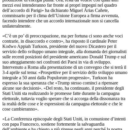
mezzi essi intenderanno far fronte ai propri impegni nel quadro
dell’accordo di Parigi» ha dichiarato Miguel Árias Cañete,
commissario per il clima dell’Unione Europea a firma avvenuta,
facendo intendere che un accordo internazionale non si cancella
unilateralmente.
«C’è un po’ di preoccupazione, ma per fortuna ci sono anche voci
contrarie, in disaccordo e contro», ha risposto il cardinale Peter
Kodwo Appiah Turkson, presidente del nuovo Dicastero per il
servizio dello sviluppo umano integrale, alla domanda dei giornalisti
sulle recenti posizioni del presidente americano Donald Trump e sul
suo atteggiamento nei confronti dei Paesi in via di sviluppo.
Intervenuto a Roma alla presentazione di un convegno che si terrà il
3-4 aprile sul tema: «Prospettive per il servizio dello sviluppo umano
integrale a 50 anni dalla Populorum progressio», Turkson ha
espresso la sua speranza che «Trump stesso cominci a ripensare
alcune sue decisioni». «Del resto, ha continuato, il presidente degli
Stati Uniti sta realizzando le promesse fatte durante la campagna
elettorale, tuttavia voglio sperare che si accorga della dissonanza tra
la realtà delle cose e le espressioni da campagna elettorale e che le
cose cambieranno».
«La Conferenza episcopale degli Stati Uniti, in comunione d’intenti
con papa Francesco, sostiene fortemente la salvaguardia
dell’ambiente e ha chiesto a più riprese negli anni perché la nostra