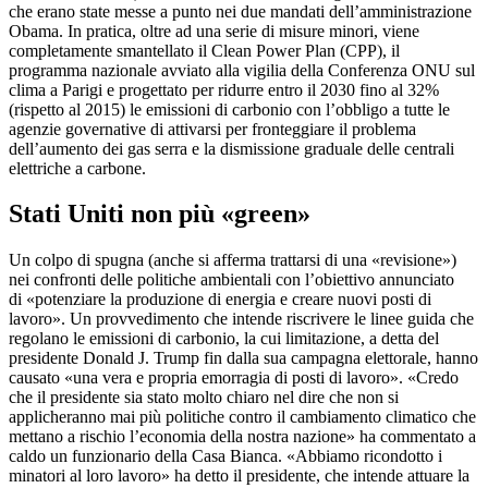
che erano state messe a punto nei due mandati dell’amministrazione
Obama. In pratica, oltre ad una serie di misure minori, viene
completamente smantellato il Clean Power Plan (CPP), il
programma nazionale avviato alla vigilia della Conferenza ONU sul
clima a Parigi e progettato per ridurre entro il 2030 fino al 32%
(rispetto al 2015) le emissioni di carbonio con l’obbligo a tutte le
agenzie governative di attivarsi per fronteggiare il problema
dell’aumento dei gas serra e la dismissione graduale delle centrali
elettriche a carbone.
Stati Uniti non più «green»
Un colpo di spugna (anche si afferma trattarsi di una «revisione»)
nei confronti delle politiche ambientali con l’obiettivo annunciato
di «potenziare la produzione di energia e creare nuovi posti di
lavoro». Un provvedimento che intende riscrivere le linee guida che
regolano le emissioni di carbonio, la cui limitazione, a detta del
presidente Donald J. Trump fin dalla sua campagna elettorale, hanno
causato «una vera e propria emorragia di posti di lavoro». «Credo
che il presidente sia stato molto chiaro nel dire che non si
applicheranno mai più politiche contro il cambiamento climatico che
mettano a rischio l’economia della nostra nazione» ha commentato a
caldo un funzionario della Casa Bianca. «Abbiamo ricondotto i
minatori al loro lavoro» ha detto il presidente, che intende attuare la