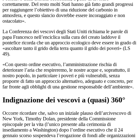
correttamente. Del resto molti Stati hanno già fatto grandi progressi
per raggiungere l’obiettivo di una riduzione del carbonio in
atmosfera, e questo slancio dovrebbe essere incoraggiato e non
ostacolato».
La Conferenza dei vescovi degli Stati Uniti richiama le parole di
papa Francesco nell’enciclica sulla cura del creato laddove il
pontefice ricorda che un approccio ecologico deve essere in grado di
«ascoltare tanto il grido della terra quanto il grido dei poveri» (LS
49).
«Con questo ordine esecutivo, l’amministrazione rischia di
deteriorare l’aria che respireremo, le nostre acque e, soprattutto, il
nostro popolo, in particolare i poveri e più vulnerabili, senza
proporre di fatto un approccio alternativo, adeguato e concreto, per
far fronte agli obblighi di una gestione responsabile dell’ambiente».
Indignazione dei vescovi a (quasi) 360°
Occorre ricordare che, salvo un iniziale plauso dell’arcivescovo di
New York, Timothy Dolan, presidente della Commissione
episcopale per la vita (l’unico presente alla cerimonia di
insediamento a Washington) dopo l’ordine esecutivo che il 24
gennaio scorso sospendeva l’erogazione di fondi alle organizzazioni