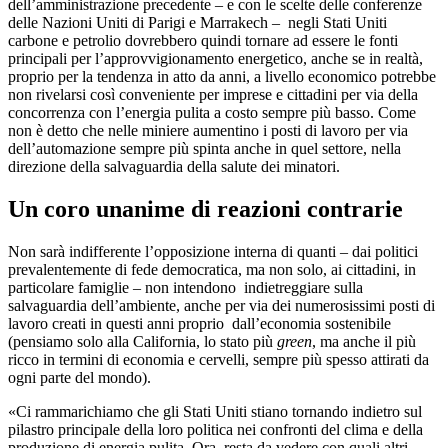
dell’amministrazione precedente – e con le scelte delle conferenze
delle Nazioni Uniti di Parigi e Marrakech – negli Stati Uniti
carbone e petrolio dovrebbero quindi tornare ad essere le fonti
principali per l’approvvigionamento energetico, anche se in realtà,
proprio per la tendenza in atto da anni, a livello economico potrebbe
non rivelarsi così conveniente per imprese e cittadini per via della
concorrenza con l’energia pulita a costo sempre più basso. Come
non è detto che nelle miniere aumentino i posti di lavoro per via
dell’automazione sempre più spinta anche in quel settore, nella
direzione della salvaguardia della salute dei minatori.
Un coro unanime di reazioni contrarie
Non sarà indifferente l’opposizione interna di quanti – dai politici
prevalentemente di fede democratica, ma non solo, ai cittadini, in
particolare famiglie – non intendono indietreggiare sulla
salvaguardia dell’ambiente, anche per via dei numerosissimi posti di
lavoro creati in questi anni proprio dall’economia sostenibile
(pensiamo solo alla California, lo stato più
green
, ma anche il più
ricco in termini di economia e cervelli, sempre più spesso attirati da
ogni parte del mondo).
«Ci rammarichiamo che gli Stati Uniti stiano tornando indietro sul
pilastro principale della loro politica nei confronti del clima e della
produzione di energia pulita. Ora, resta da vedere con quali altri