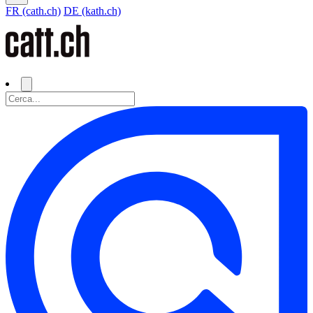
FR (cath.ch)
DE (kath.ch)