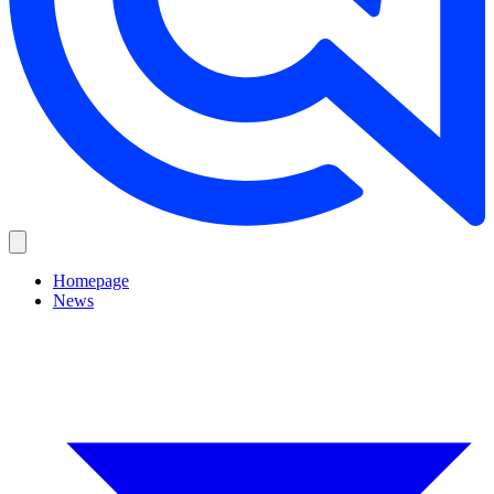
Homepage
News