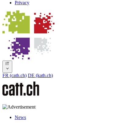
Privacy
IT
FR (cath.ch)
DE (kath.ch)
News