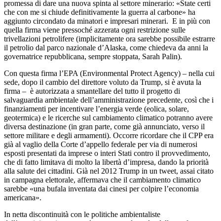
promessa di dare una nuova spinta al settore minerario: «State certi
che con me si chiude definitivamente la guerra al carbone» ha
aggiunto circondato da minatori e impresari minerari. E in più con
quella firma viene pressoché azzerata ogni restrizione sulle
trivellazioni petrolifere (implicitamente ora sarebbe possibile estrarre
il petrolio dal parco nazionale d’Alaska, come chiedeva da anni la
governatrice repubblicana, sempre stoppata, Sarah Palin).
Con questa firma l’EPA (Environmental Protect Agency) – nella cui
sede, dopo il cambio del direttore voluto da Trump, si è avuta la
firma – è autorizzata a smantellare del tutto il progetto di
salvaguardia ambientale dell’amministrazione precedente, così che i
finanziamenti per incentivare l’energia verde (eolica, solare,
geotermica) e le ricerche sul cambiamento climatico potranno avere
diversa destinazione (in gran parte, come già annunciato, verso il
settore militare e degli armamenti). Occorre ricordare che il CPP era
già al vaglio della Corte d’appello federale per via di numerosi
esposti presentati da imprese o interi Stati contro il provvedimento,
che di fatto limitava di molto la libertà d’impresa, dando la priorità
alla salute dei cittadini. Già nel 2012 Trump in un tweet, assai citato
in campagna elettorale, affermava che il cambiamento climatico
sarebbe «una bufala inventata dai cinesi per colpire l’economia
americana».
In netta discontinuità con le politiche ambientaliste