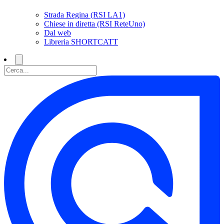
Strada Regina (RSI LA1)
Chiese in diretta (RSI ReteUno)
Dal web
Libreria SHORTCATT