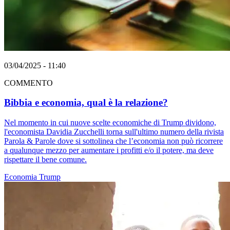
03/04/2025 - 11:40
COMMENTO
Bibbia e economia, qual è la relazione?
Nel momento in cui nuove scelte economiche di Trump dividono,
l'economista Davidia Zucchelli torna sull'ultimo numero della rivista
Parola & Parole dove si sottolinea che l’economia non può ricorrere
a qualunque mezzo per aumentare i profitti e/o il potere, ma deve
rispettare il bene comune.
Economia
Trump