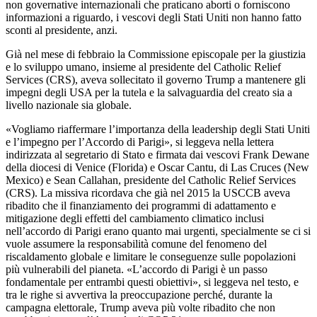
non governative internazionali che praticano aborti o forniscono
informazioni a riguardo, i vescovi degli Stati Uniti non hanno fatto
sconti al presidente, anzi.
Già nel mese di febbraio la Commissione episcopale per la giustizia
e lo sviluppo umano, insieme al presidente del Catholic Relief
Services (CRS), aveva sollecitato il governo Trump a mantenere gli
impegni degli USA per la tutela e la salvaguardia del creato sia a
livello nazionale sia globale.
«Vogliamo riaffermare l’importanza della leadership degli Stati Uniti
e l’impegno per l’Accordo di Parigi», si leggeva nella lettera
indirizzata al segretario di Stato e firmata dai vescovi Frank Dewane
della diocesi di Venice (Florida) e Oscar Cantu, di Las Cruces (New
Mexico) e Sean Callahan, presidente del Catholic Relief Services
(CRS). La missiva ricordava che già nel 2015 la USCCB aveva
ribadito che il finanziamento dei programmi di adattamento e
mitigazione degli effetti del cambiamento climatico inclusi
nell’accordo di Parigi erano quanto mai urgenti, specialmente se ci si
vuole assumere la responsabilità comune del fenomeno del
riscaldamento globale e limitare le conseguenze sulle popolazioni
più vulnerabili del pianeta. «L’accordo di Parigi è un passo
fondamentale per entrambi questi obiettivi», si leggeva nel testo, e
tra le righe si avvertiva la preoccupazione perché, durante la
campagna elettorale, Trump aveva più volte ribadito che non